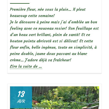
Première fleur, née sous la pluie… Il pleut
beaucoup cette semaine!
Je le découvre à peine mais j’ai d’emblée un bon
feeling avec ce nouveau rosier! Son feuillage est
d’un beau vert brillant, plein de santé! Et ce
bouton pointu abricoté est si délicat! Et cette
fleur enfin, belle ingénue, toute en simplicité, à
peine double, jaune doux passant au blanc
crème… J’adore déjà sa fraîcheur!
à
Lire la suite de
…
propos
de
13
Focus
AVR
sur