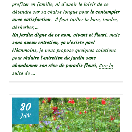
profiter en famille, ni d’avoir le loisir de se
détendre sur sa chaise longue pour
le contempler
avec satisfaction
. Il faut tailler la haie, tondre,
désherber,…
Un jardin digne de ce nom, vivant et fleuri,
mais
sans aucun entretien, ça n’existe pas!
Néanmoins, je vous propose quelques solutions
pour
réduire l’entretien du jardin sans
abandonner son rêve de paradis fleuri
,
Lire la
à
suite de
…
propos
deJardinier
« contemplatif »
:
30
Réduire
JAN
l’entretien
de