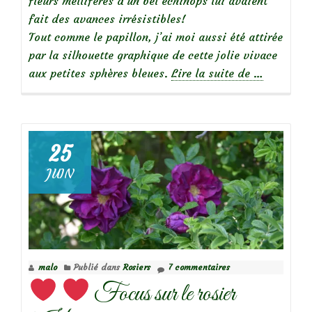
fleurs mellifères d’un bel échinops lui avaient
fait des avances irrésistibles!
Tout comme le papillon, j’ai moi aussi été attirée
par la silhouette graphique de cette jolie vivace
à
aux petites sphères bleues.
Lire la suite de
…
propos
deChardon
bleu
(Echinops
25
ritro)
JUIN
malo
Publié dans
Rosiers
7 commentaires
Focus sur le rosier