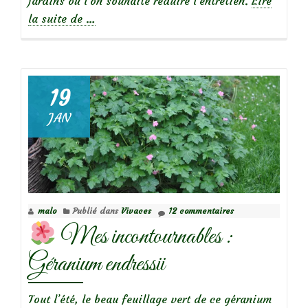
jardins où l’on souhaite réduire l’entretien.
Lire
à
la suite de
…
propos
deSalvia
‘Hot
Lips’
19
JAN
malo
Publié dans
Vivaces
12 commentaires
Mes incontournables :
Géranium endressii
Tout l’été, le beau feuillage vert de ce géranium