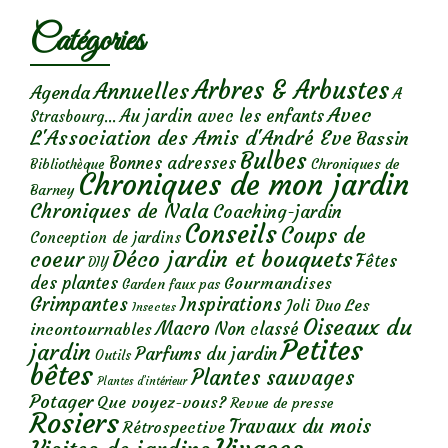
Catégories
Arbres & Arbustes
Annuelles
Agenda
A
Avec
Au jardin avec les enfants
Strasbourg...
L'Association des Amis d'André Eve
Bassin
Bulbes
Bonnes adresses
Chroniques de
Bibliothèque
Chroniques de mon jardin
Barney
Chroniques de Nala
Coaching-jardin
Conseils
Coups de
Conception de jardins
Déco jardin et bouquets
coeur
Fêtes
DIY
des plantes
Gourmandises
Garden faux pas
Grimpantes
Inspirations
Les
Joli Duo
Insectes
Oiseaux du
Macro
Non classé
incontournables
Petites
jardin
Parfums du jardin
Outils
bêtes
Plantes sauvages
Plantes d’intérieur
Potager
Que voyez-vous?
Revue de presse
Rosiers
Travaux du mois
Rétrospective