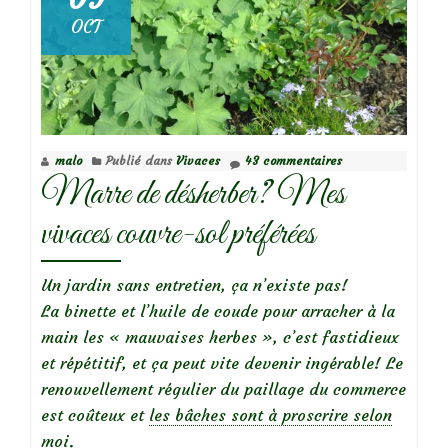
la
OCT
potentille
arbustive
malo
Publié dans
Vivaces
43 commentaires
Marre de désherber? Mes
vivaces couvre-sol préférées
Un jardin sans entretien, ça n’existe pas!
La binette et l’huile de coude pour arracher à la
main les « mauvaises herbes », c’est fastidieux
et répétitif, et ça peut vite devenir ingérable! Le
renouvellement régulier du paillage du commerce
est coûteux et
les bâches sont à proscrire selon
moi.