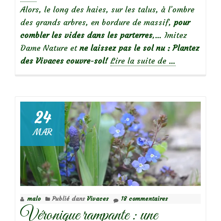
Alors, le long des haies, sur les talus, à l’ombre
des grands arbres, en bordure de massif,
pour
combler les vides dans les parterres
,… Imitez
Dame Nature et
ne laissez pas le sol nu : Plantez
à
des Vivaces couvre-sol!
Lire la suite de
…
propos
deMarre
de
désherber?
24
Mes
MAR
vivaces
couvre-
sol
préférées
malo
Publié dans
Vivaces
18 commentaires
Véronique rampante : une