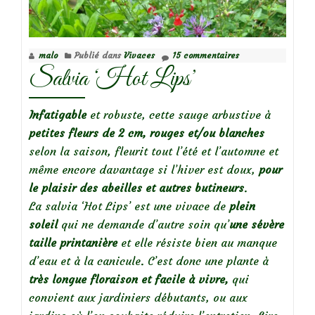
son
jardin
malo
Publié dans
Vivaces
15 commentaires
Salvia ‘Hot Lips’
Infatigable
et robuste, cette sauge arbustive à
petites
fleurs de 2 cm, rouges et/ou blanches
selon la saison, fleurit tout l’été et l’automne et
même encore davantage si l’hiver est doux,
pour
le plaisir des abeilles et autres
butineurs
.
La salvia ‘Hot Lips’ est une vivace de
plein
soleil
qui ne demande d’autre soin qu’
une sévère
taille printanière
et elle résiste bien au manque
d’eau et à la canicule. C’est donc une plante à
très longue floraison et facile à vivre,
qui
convient aux jardiniers débutants, ou aux