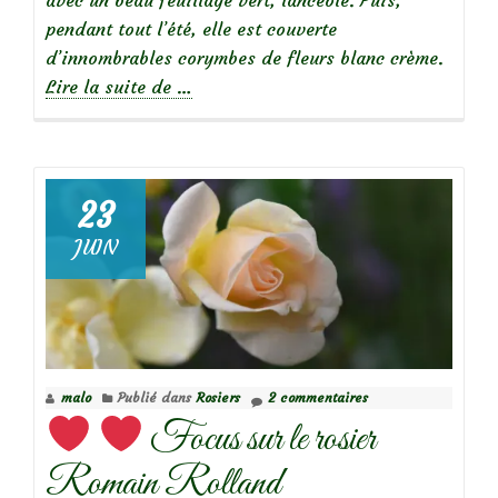
avec un beau feuillage vert, lancéolé. Puis,
pendant tout l’été, elle est couverte
d’innombrables corymbes de fleurs blanc crème.
à
Lire la suite de
…
propos
dePersicaria
polymorpha
23
JUIN
malo
Publié dans
Rosiers
2 commentaires
Focus sur le rosier
Romain Rolland