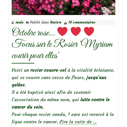
endressii
malo
Publié dans
Rosiers
10 commentaires
Octobre rose…
Focus sur le Rosier ‘Myriam
courir pour elles’
Voici un
rosier couvre-sol
à la vitalité éclatante,
qui se couvre sans cesse de fleurs,
jusqu’aux
gelées
.
Il a été baptisé ainsi afin de soutenir
l’association du même nom, qui
lutte contre le
cancer du sein.
Pour chaque rosier vendu, 1 euro est reversé à la
à
ligue contre le cancer.
Lire la suite de
…