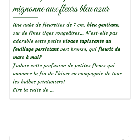
mignonne aux fleurs bleu azur
Une nuée de fleurettes de 1 cm,
bleu gentiane,
sur de fines tiges rougeâtres… N’est-elle pas
adorable cette petite
vivace tapissante au
feuillage persistant
vert bronze, qui
fleurit de
mars à mai?
J’adore cette profusion de petites fleurs qui
annonce la fin de l’hiver en compagnie de tous
les bulbes printaniers!
à
Lire la suite de
…
propos
deVéronique
rampante
:
une
mignonne