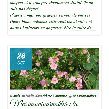
muguet et d’oranger, absolument divin! Je ne
suis pas déçue!
D’avril à mai, ces grappes serrées de petites
fleurs blanc crémeux attireront les abeilles et
à
autres butineurs en goguette.
Lire la suite de
…
propos
deParfu
du
jardin
26
:
OCT
Skimmia
‘Kew
Green’
malo
Publié dans
Arbres & Arbustes
13 commentaires
Mes incontournables : la