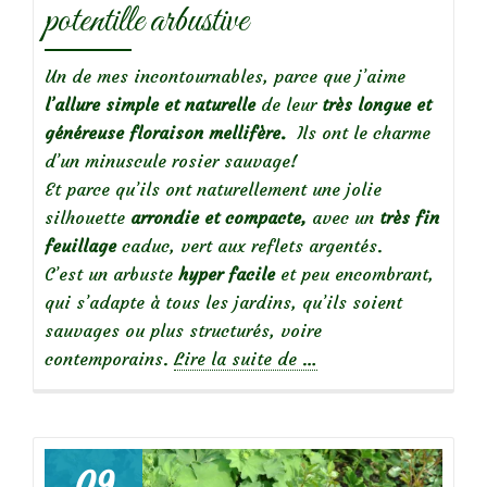
potentille arbustive
Un de mes incontournables, parce que j’aime
l’allure simple et naturelle
de leur
très longue et
généreuse floraison mellifère.
Ils ont le charme
d’un minuscule rosier sauvage!
Et parce qu’ils ont naturellement une jolie
silhouette
arrondie et compacte,
avec un
très fin
feuillage
caduc, vert aux reflets argentés.
C’est un arbuste
hyper facile
et peu encombrant,
qui s’adapte à tous les jardins, qu’ils soient
sauvages ou plus structurés, voire
à
contemporains.
Lire la suite de
…
propos
deMes
incontournables
:
09