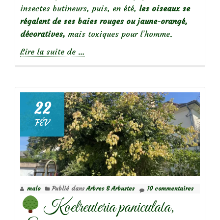
insectes butineurs, puis, en été,
les oiseaux se
régalent de ses baies rouges ou jaune-orangé,
décoratives,
mais toxiques pour l’homme.
à
Lire la suite de
…
propos
deLonicera
Tatarica,
un
22
arbuste
FÉV
pour
la
biodiversité
malo
Publié dans
Arbres & Arbustes
10 commentaires
Koelreuteria paniculata,