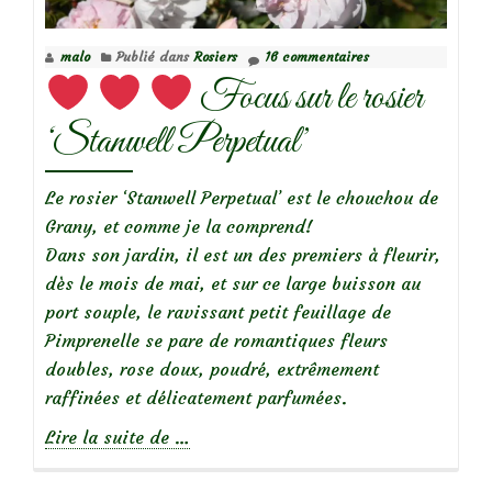
‘Hansa’
malo
Publié dans
Rosiers
16 commentaires
Focus sur le rosier
‘Stanwell Perpetual’
Le rosier ‘Stanwell Perpetual’ est le chouchou de
Grany, et comme je la comprend!
Dans son jardin, il est un des premiers à fleurir,
dès le mois de mai, et sur ce large buisson au
port souple, le ravissant petit feuillage de
Pimprenelle se pare de romantiques fleurs
doubles, rose doux, poudré, extrêmement
raffinées et délicatement parfumées.
à
Lire la suite de
…
propos