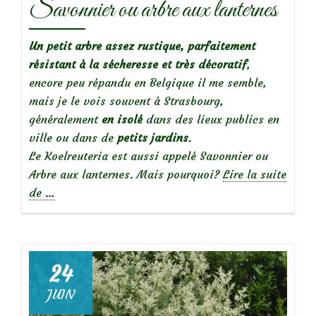
Savonnier ou arbre aux lanternes
Un petit arbre assez rustique, parfaitement
résistant à la sécheresse et très décoratif
,
encore peu répandu en Belgique il me semble,
mais je le vois souvent à Strasbourg,
généralement
en isolé
dans des lieux publics en
ville ou dans de
petits jardins
.
Le Koelreuteria est aussi appelé Savonnier ou
Arbre aux lanternes. Mais pourquoi?
Lire la suite
à
de
…
propos
de
Koelreuteria
24
paniculata,
JUIN
Savonnier