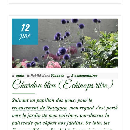
propos
deOctobre
rose…
12
JUIL
Focus
sur
le
Rosier
malo
Publié dans
Vivaces
5 commentaires
‘Myriam
Chardon bleu (Echinops ritro)
courir
pour
elles’
Suivant un papillon des yeux, pour
le
recensement de Natagora
, mon regard s’est porté
vers
le jardin de mes voisines
, par-dessus la
palissade qui sépare nos jardins. De loin, les