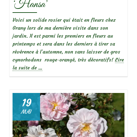
‘Hansa’
Voici un solide rosier qui était en fleurs chez
Grany lors de ma dernière visite dans son
jardin. Il est parmi les premiers en fleurs au
printemps et sera dans les derniers à tirer sa
révérence à l’automne, non sans laisser de gros
cynorhodons rouge-orangé, très décoratifs!
Lire
à
la suite de
…
propos
de
19
Focus
MAI
sur
le
rosier