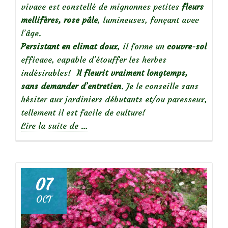
vivace est constellé de mignonnes petites
fleurs
mellifères, rose pâle
, lumineuses, fonçant avec
l’âge.
Persistant en climat doux
, il forme un
couvre-sol
efficace, capable d’étouffer les herbes
indésirables!
Il fleurit vraiment longtemps,
sans demander d’entretien
. Je le conseille sans
hésiter aux jardiniers débutants et/ou paresseux,
tellement il est facile de culture!
à
Lire la suite de
…
propos
de
Mes
07
incontournables
OCT
:
Géranium