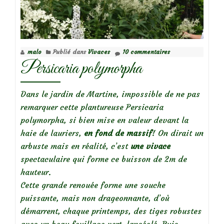
ou
arbre
aux
lanternes
malo
Publié dans
Vivaces
10 commentaires
Persicaria polymorpha
Dans le jardin de Martine, impossible de ne pas
remarquer cette plantureuse Persicaria
polymorpha, si bien mise en valeur devant la
haie de lauriers,
en fond de massif
! On dirait un
arbuste mais en réalité, c’est
une vivace
spectaculaire qui forme ce buisson de 2m de
hauteur.
Cette grande renouée forme une souche
puissante, mais non drageonnante, d’où
démarrent, chaque printemps, des tiges robustes