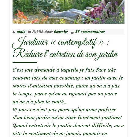
le
rosier
Romain
Rolland
malo
Publié dans
Conseils
37 commentaires
Jardinier « contemplatif » :
Réduire l’entretien de son jardin
C’est une demande à laquelle je fais face très
souvent lors de mes coaching : un jardin avec le
moins d’entretien possible, parce qu’on n’a pas
le temps, parce qu’on ne rajeunit pas ou parce
qu’on n’a plus la santé…
Et puis ce n’est pas parce qu’on aime profiter
d’un beau jardin qu’on aime forcément jardiner!
Quand entretenir le jardin devient difficile, on a
vite le sentiment de ne jamais pouvoir en