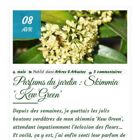
de
08
AVR
Focus
sur
le
rosier
‘Stanwell
malo
Publié dans
Arbres & Arbustes
5 commentaires
Perpetual’
Parfums du jardin : Skimmia
‘Kew Green’
Depuis des semaines, je guettais les jolis
boutons verdâtres de mon skimmia ‘Kew Green’,
attendant impatiemment l’éclosion des fleurs…
Et voilà, ça y est, j’ai enfin senti leur parfum de