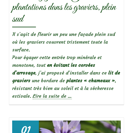
plantations dans les graviers, plein
sud
Il s’agit de fleurir un peu une façade plein sud
où les graviers couvrent tristement toute la
surface.
Pour égayer cette entrée trop minérale et
monotone, tout
en évitant les corvées
d’arrosage
, j’ai proposé d’installer dans ce
lit de
graviers
une bordure de
plantes « chameaux »
,
résistant très bien au soleil et à la sécheresse
à
estivale.
Lire la suite de
…
propos
deCoaching-
jardin:
Jardin
01