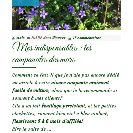
malo
Publié dans
Vivaces
17 commentaires
Mes indispensables : les
campanules des murs
Comment se fait-il que je n’aie pas encore dédié
un article à cette
vivace rampante vraiment
facile de culture
, alors que je la recommande si
souvent à mes clients?
Elle a un joli
feuillage persistant
, et les petites
clochettes, souvent bleu ciel à bleu violacé,
fleurissent
5 à 6 mois d’affilée!
à
Lire la suite de
…