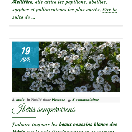
Mellifère
, elle attire les papillons, abeilles,
syrphes et pollinisateurs les plus variés.
Lire la
à
suite de
…
propos
deLes
achillées
millefeuille:
19
belles
AVR
et
naturelles!
malo
Publié dans
Vivaces
8 commentaires
Ibéris sempervirens
J’admire toujours les
beaux coussins blancs des
ibéris
que je vois fleurir partout en ce moment,