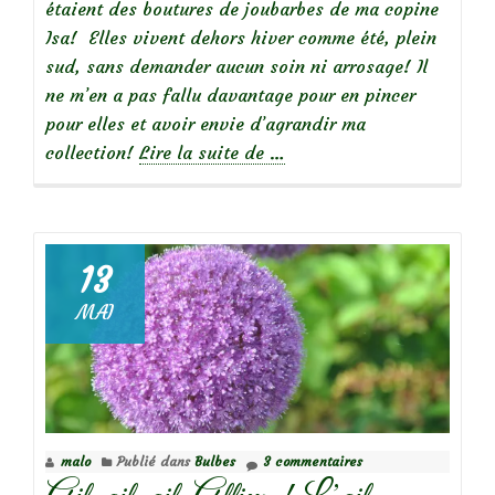
étaient des boutures de joubarbes de ma copine
Isa! Elles vivent dehors hiver comme été, plein
sud, sans demander aucun soin ni arrosage! Il
ne m’en a pas fallu davantage pour en pincer
pour elles et avoir envie d’agrandir ma
à
collection!
Lire la suite de
…
propos
deDéco:
une
vasque
13
de
MAI
succulentes
malo
Publié dans
Bulbes
3 commentaires