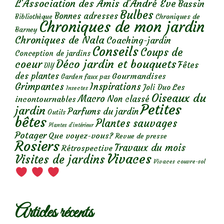
L'Association des Amis d'André Eve
Bassin
Bulbes
Bonnes adresses
Chroniques de
Bibliothèque
Chroniques de mon jardin
Barney
Chroniques de Nala
Coaching-jardin
Conseils
Coups de
Conception de jardins
Déco jardin et bouquets
coeur
Fêtes
DIY
des plantes
Gourmandises
Garden faux pas
Grimpantes
Inspirations
Les
Joli Duo
Insectes
Oiseaux du
Macro
Non classé
incontournables
Petites
jardin
Parfums du jardin
Outils
bêtes
Plantes sauvages
Plantes d’intérieur
Potager
Que voyez-vous?
Revue de presse
Rosiers
Travaux du mois
Rétrospective
Vivaces
Visites de jardins
Vivaces couvre-sol
Articles récents