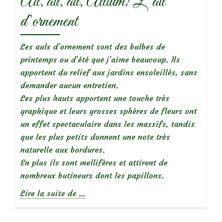
Ail, ail, ail, Allium! L’ail
d’ornement
Les aulx d’ornement sont des bulbes de
printemps ou d’été que j’aime beaucoup. Ils
apportent du relief aux jardins ensoleillés, sans
demander aucun entretien.
Les plus hauts apportent une touche très
graphique et leurs grosses sphères de fleurs ont
un effet spectaculaire dans les massifs, tandis
que les plus petits donnent une note très
naturelle aux bordures.
En plus ils sont mellifères et attirent de
nombreux butineurs dont les papillons.
à
Lire la suite de
…
propos
deAil,