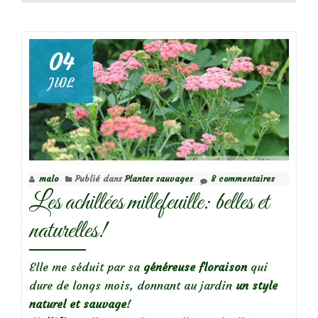
plus
surCatananche
04
JUIL
malo
Publié dans
Plantes sauvages
8 commentaires
Les achillées millefeuille: belles et
naturelles!
Elle me séduit par sa
généreuse floraison
qui
dure de longs mois, donnant au jardin
un style
naturel et sauvage
!