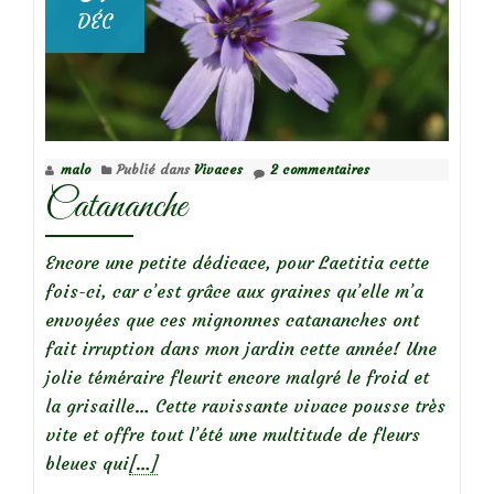
sec
DÉC
:
plantations
dans
les
graviers,
malo
Publié dans
Vivaces
2 commentaires
plein
Catananche
sud
Encore une petite dédicace, pour Laetitia cette
fois-ci, car c’est grâce aux graines qu’elle m’a
envoyées que ces mignonnes catananches ont
fait irruption dans mon jardin cette année! Une
jolie téméraire fleurit encore malgré le froid et
la grisaille… Cette ravissante vivace pousse très
vite et offre tout l’été une multitude de fleurs
En
bleues qui
[…]
savoir