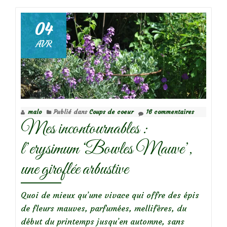
ail,
ail,
04
Allium!
AVR
L’ail
d’ornement
malo
Publié dans
Coups de coeur
16 commentaires
Mes incontournables :
l’erysimum ‘Bowles Mauve’,
une giroflée arbustive
Quoi de mieux qu’une vivace qui offre des épis
de fleurs mauves, parfumées, mellifères, du
début du printemps jusqu’en automne, sans