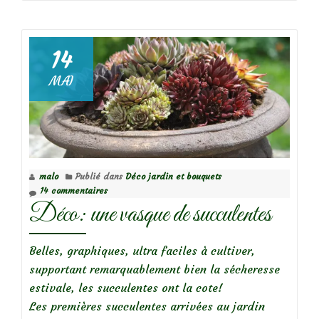
deIris
des
Jardins,
14
c’est
MAI
le
moment
de
les
planter!
malo
Publié dans
Déco jardin et bouquets
14 commentaires
Déco: une vasque de succulentes
Belles, graphiques, ultra faciles à cultiver,
supportant remarquablement bien la sécheresse
estivale, les succulentes ont la cote!
Les premières succulentes arrivées au jardin