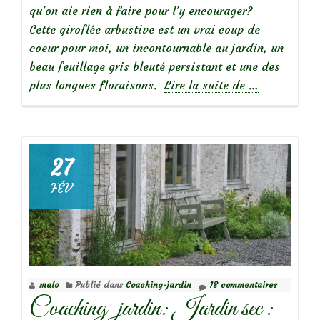
qu’on aie rien à faire pour l’y encourager?
Cette giroflée arbustive est un vrai coup de
coeur pour moi, un incontournable au jardin, un
beau feuillage gris bleuté persistant et une des
à
plus longues floraisons.
Lire la suite de
…
propos
deMes
incontournab
:
27
l’erysimum
FÉV
‘Bowles
Mauve’,
une
giroflée
arbustive
malo
Publié dans
Coaching-jardin
18 commentaires
Coaching-jardin: Jardin sec :