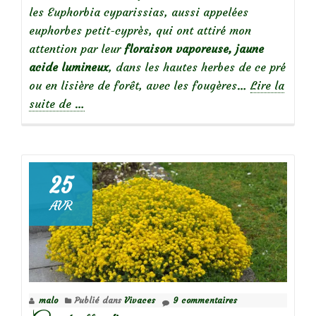
les Euphorbia cyparissias, aussi appelées
euphorbes petit-cyprès, qui ont attiré mon
attention par leur
floraison vaporeuse, jaune
acide lumineux
, dans les hautes herbes de ce pré
ou en lisière de forêt, avec les fougères…
Lire la
à
suite de
…
propos
deBelles
sauvageonnes
:
25
Euphorbia
AVR
cyparissias
malo
Publié dans
Vivaces
9 commentaires