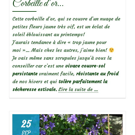
Corbeille d’or…
Cette corbeille d’or, qui se couvre d’un nuage de
petites fleurs jaune très vif, est un éclat de
soleil éblouissant au printemps!
J’aurais tendance à dire « trop jaune pour
moi »… Mais chez les autres, j’aime bien!
Je vais même sans scrupules jusqu’à vous la
conseiller car c’est une
vivace
couvre-sol
persistante
vraiment facile,
résistante au froid
de nos hivers et qui
tolère parfaitement la
à
sécheresse estivale.
Lire la suite de
…
propos
deCorbeille
d’or…
25
SEP