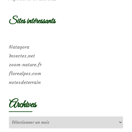
Sites intéressants
Natagora
Insectes.net
zoom-nature.fr
florealpes.com
notesdeterrain
Archives
Archives