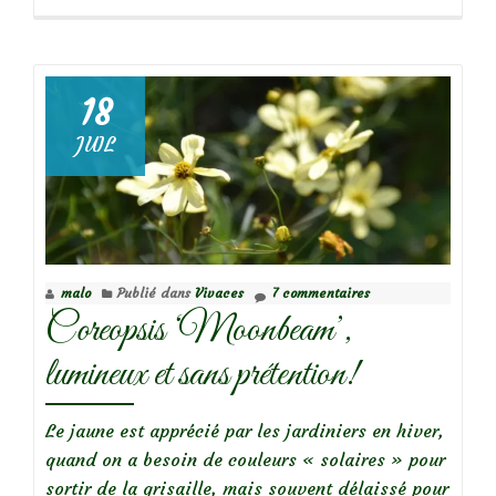
propos
deMes
indispensables
:
18
les
JUIL
campanules
des
murs
malo
Publié dans
Vivaces
7 commentaires
Coreopsis ‘Moonbeam’,
lumineux et sans prétention!
Le jaune est apprécié par les jardiniers en hiver,
quand on a besoin de couleurs « solaires » pour
sortir de la grisaille, mais souvent délaissé pour