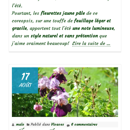
l’été.
Pourtant, les
fleurettes jaune pâle
de ce
coreopsis, sur une touffe de
feuillage léger et
gracile
, apportent tout l’été
une note lumineuse
,
dans un
style naturel et sans prétention
que
à
j’aime vraiment beaucoup!
Lire la suite de
…
propos
deCoreopsi
‘Moonbeam
lumineux
17
et
AOÛT
sans
prétention
malo
Publié dans
Vivaces
6 commentaires