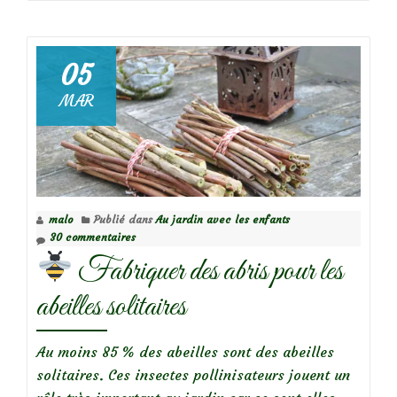
deEn
octobre,
je
05
nettoie
MAR
les
nichoirs
avant
l’hiver
malo
Publié dans
Au jardin avec les enfants
30 commentaires
Fabriquer des abris pour les
abeilles solitaires
Au moins 85 % des abeilles sont des abeilles
solitaires. Ces insectes pollinisateurs jouent un