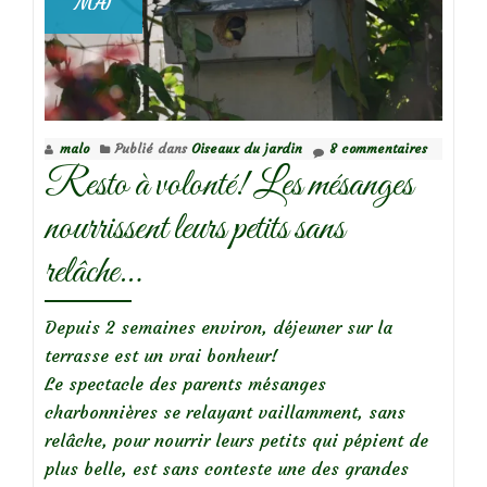
MAI
balcon
pour
mésanges
malo
Publié dans
Oiseaux du jardin
8 commentaires
Resto à volonté! Les mésanges
nourrissent leurs petits sans
relâche…
Depuis 2 semaines environ, déjeuner sur la
terrasse est un vrai bonheur!
Le spectacle des parents mésanges
charbonnières se relayant vaillamment, sans
relâche, pour nourrir leurs petits qui pépient de
plus belle, est sans conteste une des grandes