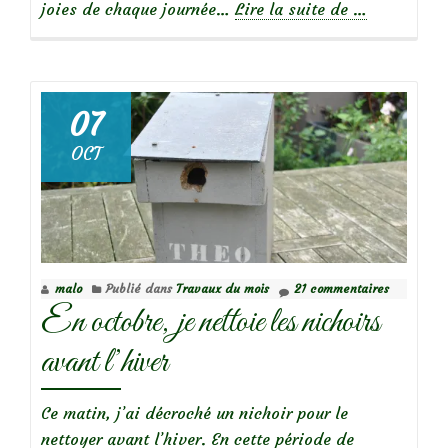
à
joies de chaque journée…
Lire la suite de
…
propos
deResto
à
volonté!
07
Les
OCT
mésanges
nourrissent
leurs
petits
sans
malo
Publié dans
Travaux du mois
21 commentaires
relâche…
En octobre, je nettoie les nichoirs
avant l’hiver
Ce matin, j’ai décroché un nichoir pour le
nettoyer avant l’hiver. En cette période de