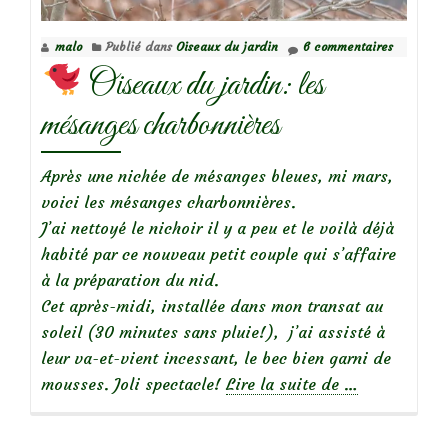
malo
Publié dans
Oiseaux du jardin
6 commentaires
Oiseaux du jardin: les
mésanges charbonnières
Après une nichée de mésanges bleues, mi mars,
voici les mésanges charbonnières.
J’ai nettoyé le nichoir il y a peu et le voilà déjà
habité par ce nouveau petit couple qui s’affaire
à la préparation du nid.
Cet après-midi, installée dans mon transat au
soleil (30 minutes sans pluie!), j’ai assisté à
leur va-et-vient incessant, le bec bien garni de
à
mousses. Joli spectacle!
Lire la suite de
…
propos
de