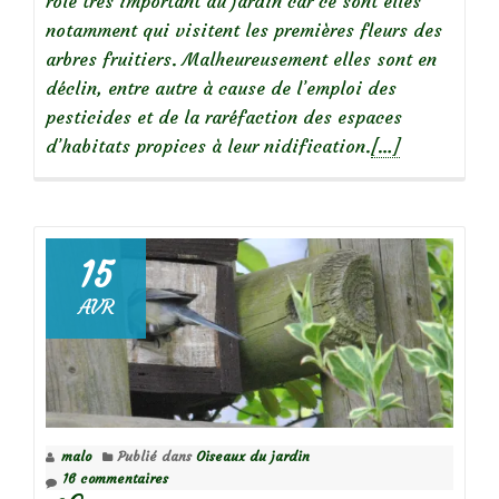
rôle très important au jardin car ce sont elles
notamment qui visitent les premières fleurs des
arbres fruitiers. Malheureusement elles sont en
déclin, entre autre à cause de l’emploi des
pesticides et de la raréfaction des espaces
En
d’habitats propices à leur nidification.
[…]
savoir
plus
sur
15
Fabriquer
AVR
des
abris
pour
les
abeilles
malo
Publié dans
Oiseaux du jardin
solitaires
16 commentaires