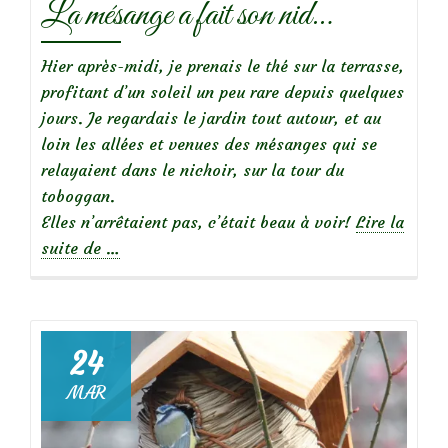
La mésange a fait son nid…
Hier après-midi, je prenais le thé sur la terrasse,
profitant d’un soleil un peu rare depuis quelques
jours. Je regardais le jardin tout autour, et au
loin les allées et venues des mésanges qui se
relayaient dans le nichoir, sur la tour du
toboggan.
Elles n’arrêtaient pas, c’était beau à voir!
Lire la
à
suite de
…
propos
deLa
mésange
a
24
fait
MAR
son
nid…