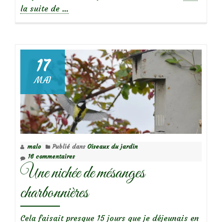
à
la suite de
…
propos
deHaies
sèches,
palissades
17
de
MAI
Branchages
malo
Publié dans
Oiseaux du jardin
16 commentaires
Une nichée de mésanges
charbonnières
Cela faisait presque 15 jours que je déjeunais en