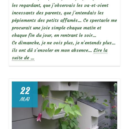
les regardant, que j’observais les va-et-vient
incessants des parents, que j’entendais les
pépiements des petits affamés… Ce spectacle me
procurait une joie simple chaque matin et
chaque fin du jour, en rentrant le soir…
Ce dimanche, je ne vois plus, je n’entends plus…
ils ont dû s’envoler en mon absence…
Lire la
à
suite de
…
propos
deUne
nichée
de
22
mésanges
MAI
charbonnières