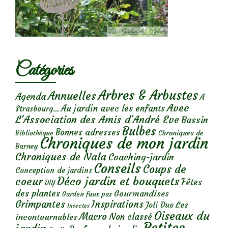
Catégories
Arbres & Arbustes
Annuelles
Agenda
A
Avec
Au jardin avec les enfants
Strasbourg...
L'Association des Amis d'André Eve
Bassin
Bulbes
Bonnes adresses
Chroniques de
Bibliothèque
Chroniques de mon jardin
Barney
Chroniques de Nala
Coaching-jardin
Conseils
Coups de
Conception de jardins
Déco jardin et bouquets
coeur
Fêtes
DIY
des plantes
Gourmandises
Garden faux pas
Grimpantes
Inspirations
Les
Joli Duo
Insectes
Oiseaux du
Macro
Non classé
incontournables
Petites