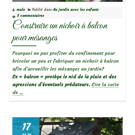
malo
Publié dans
Au jardin avec les enfants
5 commentaires
Construire un nichoir à balcon
pour mésanges
Pourquoi ne pas profiter du confinement pour
bricoler un peu et fabriquer un nichoir à balcon
afin d’accueillir les mésanges au jardin?
Le « balcon » protège le nid de la pluie et des
agressions d’éventuels prédateurs.
Lire la suite
à
de
…
propos
deConstruire
un
nichoir
17
à