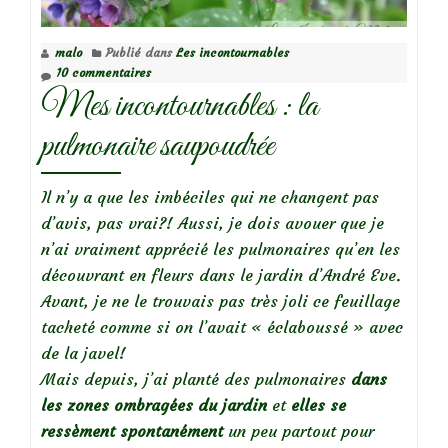
macrorrhizum,
un
malo
Publié dans
Les incontournables
tout-
10 commentaires
terrain!
Mes incontournables : la
pulmonaire saupoudrée
Il n’y a que les imbéciles qui ne changent pas
d’avis, pas vrai?! Aussi, je dois avouer que je
n’ai vraiment apprécié les pulmonaires qu’en les
découvrant en fleurs dans le jardin d’André Eve.
Avant, je ne le trouvais pas très joli ce feuillage
tacheté comme si on l’avait « éclaboussé » avec
de la javel!
Mais depuis, j’ai planté des pulmonaires
dans
les zones ombragées du jardin
et
elles se
ressèment spontanément
un peu partout pour