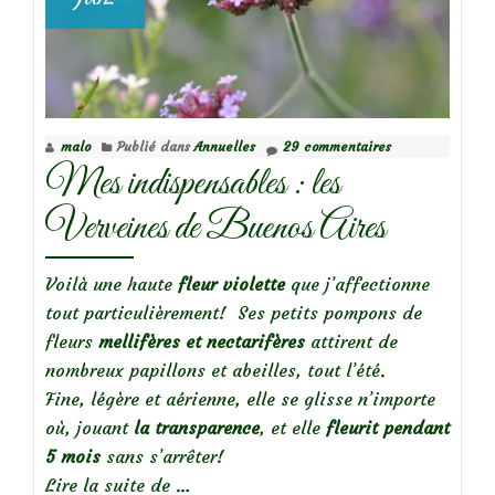
malo
Publié dans
Annuelles
29 commentaires
Mes indispensables : les
Verveines de Buenos Aires
Voilà une haute
fleur violette
que j’affectionne
tout particulièrement! Ses petits pompons de
fleurs
mellifères et nectarifères
attirent de
nombreux papillons et abeilles, tout l’été.
Fine, légère et aérienne, elle se glisse n’importe
où, jouant
la transparence
, et elle
fleurit pendant
5 mois
sans s’arrêter!
à
Lire la suite de
…