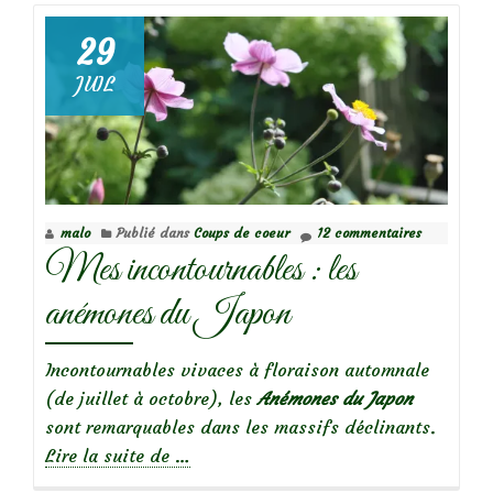
surMes
incontournables
29
:
JUIL
Les
euphorbes,
tout
pour
plaire!
malo
Publié dans
Coups de coeur
12 commentaires
Mes incontournables : les
anémones du Japon
Incontournables vivaces à floraison automnale
(de juillet à octobre), les
Anémones du Japon
sont remarquables dans les massifs déclinants.
à
Lire la suite de
…
propos