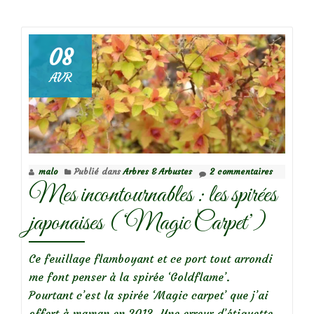
deMes
incontournables
:
08
les
AVR
anémones
du
Japon
malo
Publié dans
Arbres & Arbustes
2 commentaires
Mes incontournables : les spirées
japonaises (‘Magic Carpet’)
Ce feuillage flamboyant et ce port tout arrondi
me font penser à la spirée ‘Goldflame’.
Pourtant c’
est la spirée ‘Magic carpet’ que j’ai
offert à maman en 2013. Une erreur d’étiquette