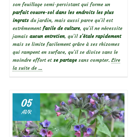
son feuillage semi-persistant qui forme un
parfait couvre-sol
dans les endroits les plus
ingrats
du jardin, mais aussi parce qu’il est
extrêmement
facile de culture
, qu’il ne nécessite
jamais
aucun entretien
, qu’il
s’étale rapidement
mais se limite facilement grâce à ses rhizomes
qui rampent en surface, qu’il se divise sans le
moindre effort et
se partage
sans compter.
Lire
à
la suite de
…
propos
de
Mes
05
incontournables
AVR
:
le
Géranium