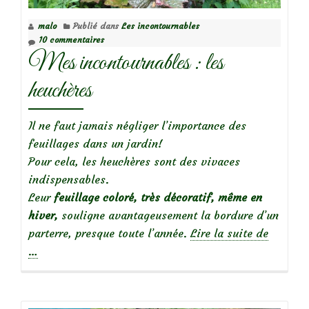
malo
Publié dans
Les incontournables
10 commentaires
Mes incontournables : les
heuchères
Il ne faut jamais négliger l’importance des
feuillages dans un jardin!
Pour cela, les heuchères sont des vivaces
indispensables.
Leur
feuillage coloré, très décoratif, même en
hiver,
souligne avantageusement la bordure d’un
à
parterre, presque toute l’année.
Lire la suite de
propos
…
deMes
inconto
: