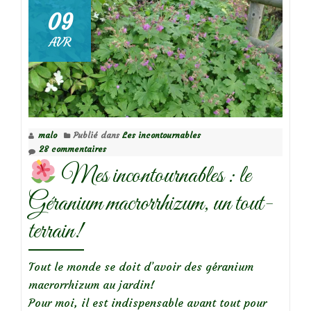
les
09
heuchèr
AVR
malo
Publié dans
Les incontournables
28 commentaires
Mes incontournables : le
Géranium macrorrhizum, un tout-
terrain!
Tout le monde se doit d’avoir des géranium
macrorrhizum au jardin!
Pour moi, il est indispensable avant tout pour