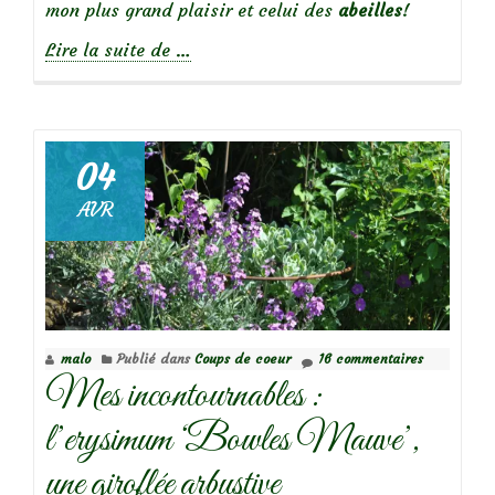
mon plus grand plaisir et celui des
abeilles
!
à
Lire la suite de
…
propos
deMes
incontournables
:
04
la
AVR
pulmonaire
saupoudrée
malo
Publié dans
Coups de coeur
16 commentaires
Mes incontournables :
l’erysimum ‘Bowles Mauve’,
une giroflée arbustive