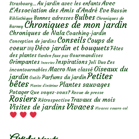
Avec
Au jardin avec les enfants
Strasbourg...
L'Association des Amis d'André Eve
Bassin
Bulbes
Bonnes adresses
Chroniques de
Bibliothèque
Chroniques de mon jardin
Barney
Chroniques de Nala
Coaching-jardin
Conseils
Coups de
Conception de jardins
Déco jardin et bouquets
coeur
Fêtes
DIY
des plantes
Gourmandises
Garden faux pas
Grimpantes
Inspirations
Les
Joli Duo
Insectes
Oiseaux du
Macro
Non classé
incontournables
Petites
jardin
Parfums du jardin
Outils
bêtes
Plantes sauvages
Plantes d’intérieur
Potager
Que voyez-vous?
Revue de presse
Rosiers
Travaux du mois
Rétrospective
Vivaces
Visites de jardins
Vivaces couvre-sol