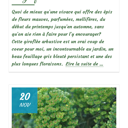
Quoi de mieux qu’une vivace qui offre des épis
de fleurs mauves, parfumées, mellifères, du
début du printemps jusqu’en automne, sans
qu’on aie rien à faire pour l’y encourager?
Cette giroflée arbustive est un vrai coup de
coeur pour moi, un incontournable au jardin, un
beau feuillage gris bleuté persistant et une des
à
plus longues floraisons.
Lire la suite de
…
propos
deMes
incontournab
:
20
l’erysimum
NOV
‘Bowles
Mauve’,
une