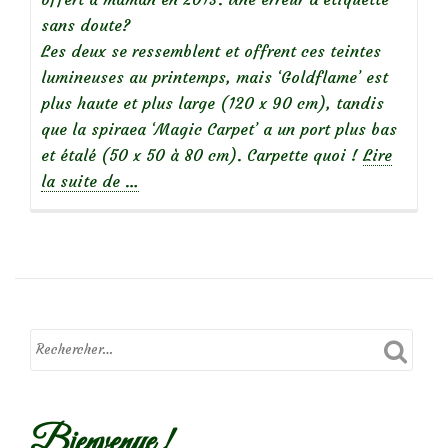
sans doute?
Les deux se ressemblent et offrent ces teintes
lumineuses au printemps, mais
‘Goldflame’ est
plus haute et plus large (120 x 90 cm), tandis
que la spiraea ‘Magic Carpet’ a un port plus bas
et étalé (50 x 50 à 80 cm). Carpette quoi !
Lire
à
la suite de
…
propos
deMes
incontournables
:
les
spirées
japonaises
(‘Magic
Carpet’)
Bienvenue !