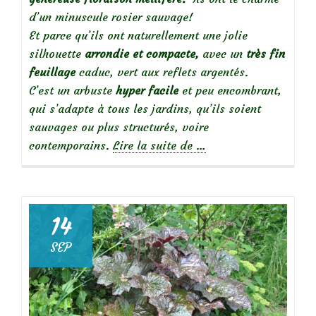
d’un minuscule rosier sauvage!
Et parce qu’ils ont naturellement une jolie
silhouette
arrondie et compacte,
avec un
très fin
feuillage
caduc, vert aux reflets argentés.
C’est un arbuste
hyper facile
et peu encombrant,
qui s’adapte à tous les jardins, qu’ils soient
sauvages ou plus structurés, voire
à
contemporains.
Lire la suite de
…
propos
deMes
incontournables
:
14
la
SEP
potentille
arbustive