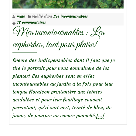
giroflée
arbustive
malo
Publié dans
Les incontournables
18 commentaires
Mes incontournables : Les
euphorbes, tout pour plaire!
Encore des indispensables dont il faut que je
tire le portrait pour vous convaincre de les
planter! Les euphorbes sont en effet
incontournables au jardin à la fois pour leur
longue floraison printanière aux teintes
acidulées et pour leur feuillage souvent
persistant, qu’il soit vert, teinté de bleu, de
En
jaune, de pourpre ou encore panaché.
[…]
savoir
plus