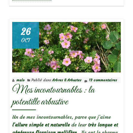
propos
deMes
indispensables
:
26
les
OCT
Verveines
de
Buenos
Aires
malo
Publié dans
Arbres & Arbustes
13 commentaires
Mes incontournables : la
potentille arbustive
Un de mes incontournables, parce que j’aime
l’allure simple et naturelle
de leur
très longue et
généreuse floraison mellifère.
Ils ont le charme