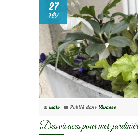
27
FÉV
malo
Publié dans
Vivaces
Des vivaces pour mes jardinièr