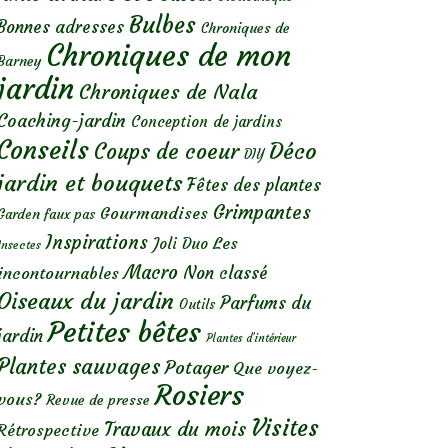
Bulbes
Bonnes adresses
Chroniques de
Chroniques de mon
Barney
jardin
Chroniques de Nala
Coaching-jardin
Conception de jardins
Conseils
Déco
Coups de coeur
DIY
jardin et bouquets
Fêtes des plantes
Grimpantes
Gourmandises
Garden faux pas
Inspirations
Les
Joli Duo
Insectes
Macro
Non classé
incontournables
Oiseaux du jardin
Parfums du
Outils
Petites bêtes
jardin
Plantes d’intérieur
Plantes sauvages
Potager
Que voyez-
Rosiers
vous?
Revue de presse
Visites
Travaux du mois
Rétrospective