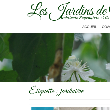
Les Jardins de
Aller
Architecte Paysagiste et Co
au
contenu
ACCUEIL
COA
Étiquette :
jardinière