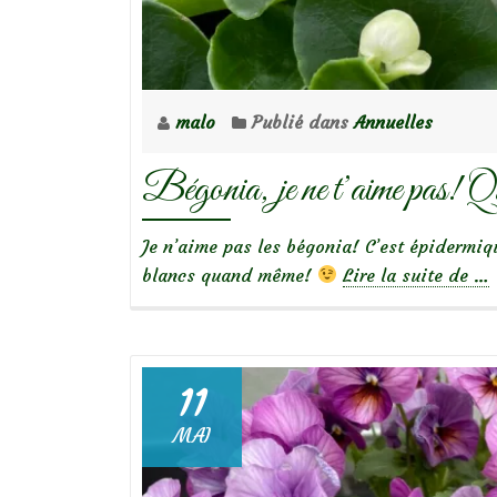
malo
Publié dans
Annuelles
Bégonia, je ne t’aime pas! 
Je n’aime pas les bégonia! C’est épidermiq
à
blancs quand même!
Lire la suite de
…
pr
de
je
ne
11
t’
MAI
pa
Qu