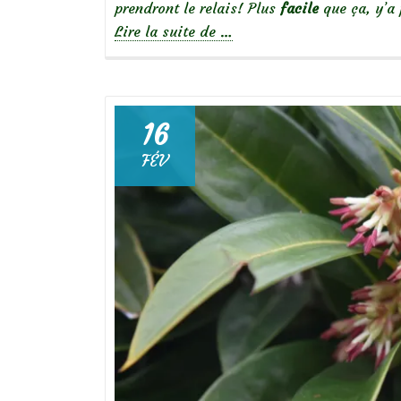
prendront le relais! Plus
facile
que ça, y’a
à
Lire la suite de
…
propos
deDouces
pensées…
Viola
16
cornuta
FÉV