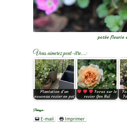
potée fleurie
Vous aimerez peut-être...:
Plantation d’un
Focus sur le
Fo
nouveau rosier en pot
rosier Yen Baï
Fo
Partager :
E-mail
Imprimer