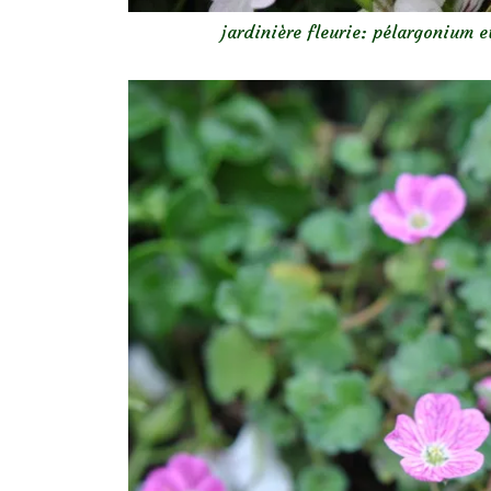
jardinière fleurie: pélargonium 