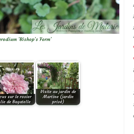
 erodium ‘Bishop’s Form’
Visite au jardin de
cus sur le rosier
Martine (jardin
lie de Bagatelle
privé)