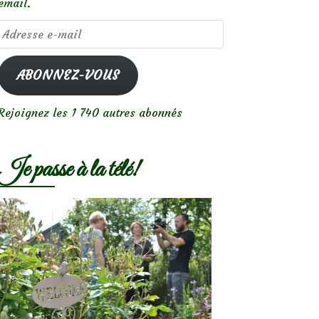
email.
Adresse
e-
mail
ABONNEZ-VOUS
Rejoignez les 1 740 autres abonnés
Je passe à la télé!