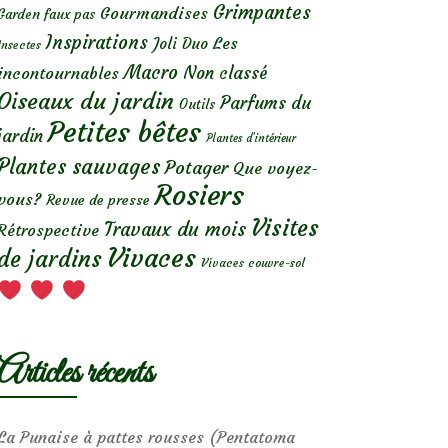
Grimpantes
Gourmandises
Garden faux pas
Inspirations
Les
Joli Duo
Insectes
Macro
Non classé
incontournables
Oiseaux du jardin
Parfums du
Outils
Petites bêtes
jardin
Plantes d’intérieur
Plantes sauvages
Potager
Que voyez-
Rosiers
vous?
Revue de presse
Visites
Travaux du mois
Rétrospective
Vivaces
de jardins
Vivaces couvre-sol
Articles récents
La Punaise à pattes rousses (Pentatoma