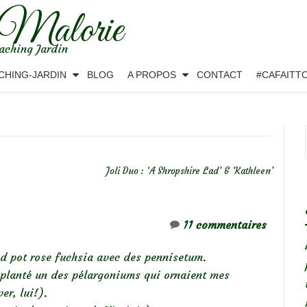
 Malorie
aching Jardin
CHING-JARDIN
BLOG
A PROPOS
CONTACT
#CAFAITT
Joli Duo : ‘A Shropshire Lad’ & ‘Kathleen’
11 commentaires
and pot rose fuchsia avec des pennisetum.
replanté un des pélargoniums qui ornaient mes
er, lui!).