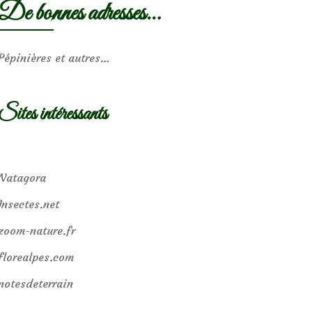
De bonnes adresses…
Pépinières et autres…
Sites intéressants
Natagora
Insectes.net
zoom-nature.fr
florealpes.com
notesdeterrain