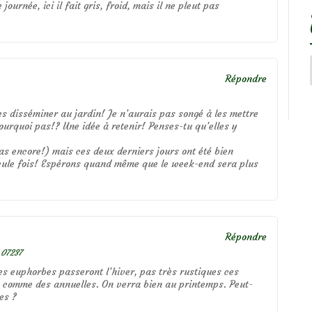
journée, ici il fait gris, froid, mais il ne pleut pas
Répondre
les disséminer au jardin! Je n’aurais pas songé à les mettre
pourquoi pas!? Une idée à retenir! Penses-tu qu’elles y
as encore!) mais ces deux derniers jours ont été bien
seule fois! Espérons quand même que le week-end sera plus
Répondre
3 07237
es euphorbes passeront l’hiver, pas très rustiques ces
ise comme des annuelles. On verra bien au printemps. Peut-
es ?