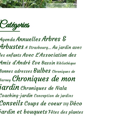
Catégories
Arbres &
Annuelles
Agenda
Arbustes
Au jardin avec
A Strasbourg...
Avec L'Association des
les enfants
Amis d'André Eve
Bassin
Bibliothèque
Bulbes
Bonnes adresses
Chroniques de
Chroniques de mon
Barney
jardin
Chroniques de Nala
Coaching-jardin
Conception de jardins
Conseils
Déco
Coups de coeur
DIY
jardin et bouquets
Fêtes des plantes