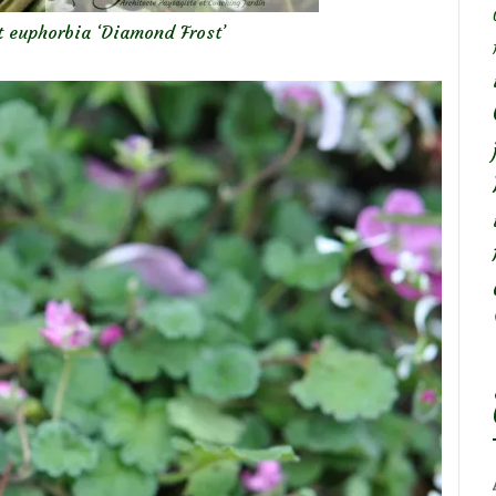
et euphorbia ‘Diamond Frost’