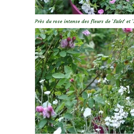
Près du rose intense des fleurs de ‘
Salet
‘ et ‘