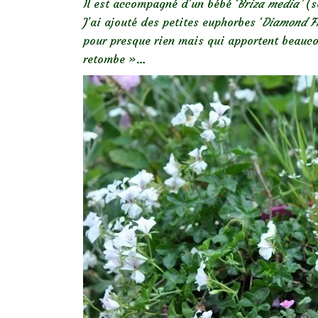
Il est accompagné d’un bébé ‘
Briza media’
(s
J’ai ajouté des petites euphorbes ‘
Diamond Fr
pour presque rien mais qui apportent beauco
retombe »…