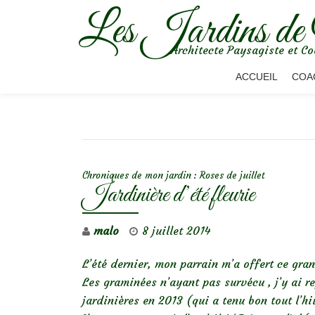
Les Jardins de
Aller
Architecte Paysagiste et Co
au
contenu
ACCUEIL
COA
NAVIGATION DE L’ARTICLE
Chroniques de mon jardin : Roses de juillet
Jardinière d’été fleurie
malo
8 juillet 2014
L’été dernier, mon parrain m’a offert ce gr
Les graminées n’ayant pas survécu , j’y ai 
jardinières en 2013 (qui a tenu bon tout l’hiv