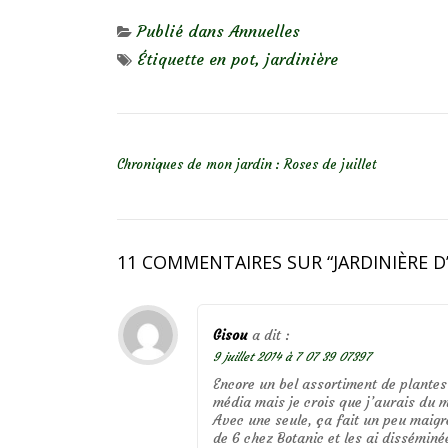
Publié dans
Annuelles
Étiquette
en pot
,
jardinière
NAVIGATION DE L’ARTICLE
Chroniques de mon jardin : Roses de juillet
11 COMMENTAIRES SUR “
JARDINIÈRE D
Gisou
a dit :
9 juillet 2014 à 7 07 39 07397
Encore un bel assortiment de plantes
média mais je crois que j’aurais du m
Avec une seule, ça fait un peu maigre
de 6 chez Botanic et les ai disséminé