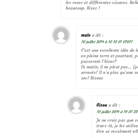
les roses et différentes vivaces. Belle 
beaucoup. Bises !
malo
a dit :
10 juillet 2014 à 10 10 01 07017
C’est une excellente idée de 
en pleine terre et pourtant, 
passeront l’hiver?
Ce matin, il ne pleut pas… (p
arrosés! Il n’a plus qu’une 
sec! Bisous
Gisou
a dit :
10 juillet 2014 à 19 07 2
Je ne crois pas que c
trucs-là, je les util
être se ressèment-ell