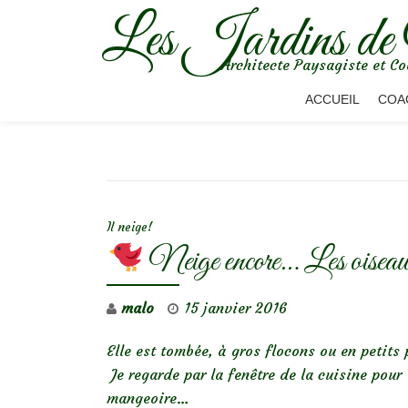
Les Jardins de
Aller
Architecte Paysagiste et Co
au
contenu
ACCUEIL
COA
NAVIGATION DE L’ARTICLE
Il neige!
Neige encore… Les oiseaux
malo
15 janvier 2016
Elle est tombée, à gros flocons ou en petits 
Je regarde par la fenêtre de la cuisine pour
mangeoire…