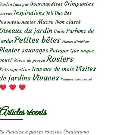
Grimpantes
Gourmandises
Garden faux pas
Inspirations
Les
Joli Duo
Insectes
Macro
Non classé
incontournables
Oiseaux du jardin
Parfums du
Outils
Petites bêtes
jardin
Plantes d’intérieur
Plantes sauvages
Potager
Que voyez-
Rosiers
vous?
Revue de presse
Visites
Travaux du mois
Rétrospective
Vivaces
de jardins
Vivaces couvre-sol
Articles récents
La Punaise à pattes rousses (Pentatoma