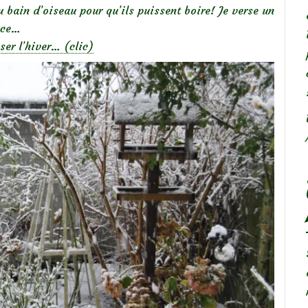
du bain d’oiseau pour qu’ils puissent boire! Je verse un
ace…
ser l’hiver… (clic)