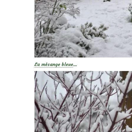
La mésange bleue
…