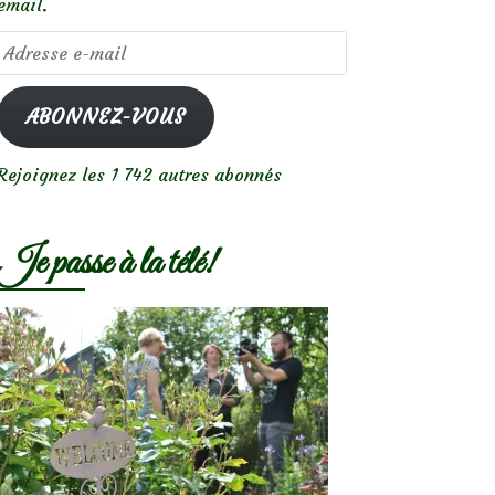
email.
Adresse
e-
mail
ABONNEZ-VOUS
Rejoignez les 1 742 autres abonnés
Je passe à la télé!