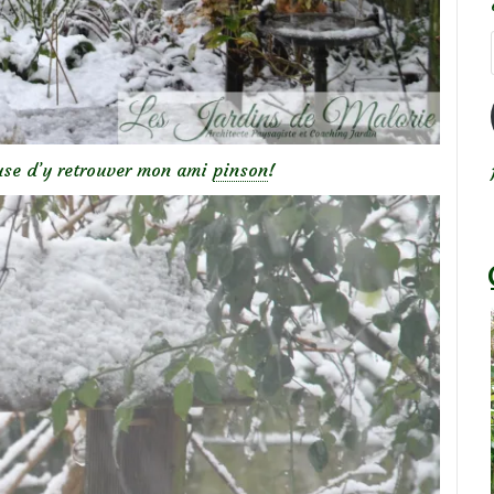
euse d’y retrouver mon ami
pinson
!