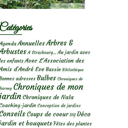
Catégories
Arbres &
Annuelles
Agenda
Arbustes
Au jardin avec
A Strasbourg...
Avec L'Association des
les enfants
Amis d'André Eve
Bassin
Bibliothèque
Bulbes
Bonnes adresses
Chroniques de
Chroniques de mon
Barney
jardin
Chroniques de Nala
Coaching-jardin
Conception de jardins
Conseils
Déco
Coups de coeur
DIY
jardin et bouquets
Fêtes des plantes