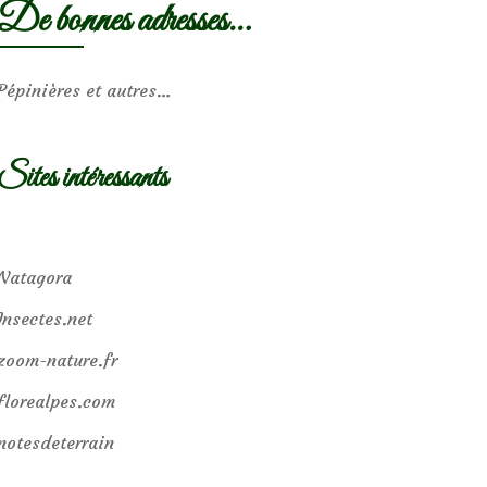
De bonnes adresses…
Pépinières et autres…
Sites intéressants
Natagora
Insectes.net
zoom-nature.fr
florealpes.com
notesdeterrain