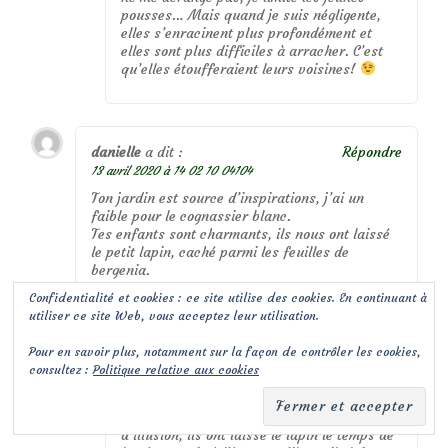
pousses… Mais quand je suis négligente,
elles s’enracinent plus profondément et
elles sont plus difficiles à arracher. C’est
qu’elles étoufferaient leurs voisines!
danielle
a dit :
Répondre
13 avril 2020 à 14 02 10 04104
Ton jardin est source d’inspirations, j’ai un
faible pour le cognassier blanc.
Tes enfants sont charmants, ils nous ont laissé
le petit lapin, caché parmi les feuilles de
bergenia.
danielle
Confidentialité et cookies : ce site utilise des cookies. En continuant à
utiliser ce site Web, vous acceptez leur utilisation.
Pour en savoir plus, notamment sur la façon de contrôler les cookies,
malo
a dit :
Répondre
consultez :
Politique relative aux cookies
13 avril 2020 à 18 06 01 04014
Merci Danielle! Ne te fais donc pas
d’illusion, ils ont laissé le lapin le temps de