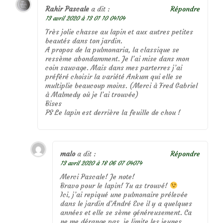
Rahir Pascale
a dit :
Répondre
13 avril 2020 à 13 01 10 04104
Très jolie chasse au lapin et aux autres petites
beautés dans ton jardin.
A propos de la pulmonaria, la classique se
ressème abondamment. Je l’ai mise dans mon
coin sauvage. Mais dans mes parterres j’ai
préféré choisir la variété Ankum qui elle se
multiplie beaucoup moins. (Merci à Fred Gabriel
à Malmedy où je l’ai trouvée)
Bises
PS Le lapin est derrière la feuille de chou !
malo
a dit :
Répondre
13 avril 2020 à 18 06 07 04074
Merci Pascale! Je note!
Bravo pour le lapin! Tu as trouvé!
Ici, j’ai repiqué une pulmonaire prélevée
dans le jardin d’André Eve il y a quelques
années et elle se sème généreusement. Ca
ne me dérange pas, je limite les jeunes