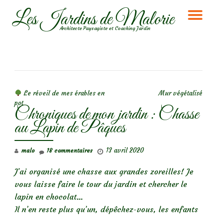
Les Jardins de Malorie
DÉ
Aller
Architecte Paysagiste et Coaching Jardin
au
LA
contenu
NA
NAVIGATION DE L’ARTICLE
Le réveil de mes érables en
Mur végétalisé
pot
Chroniques de mon jardin : Chasse
au Lapin de Pâques
13 avril 2020
malo
18 commentaires
J’ai organisé une chasse aux grandes zoreilles! Je
vous laisse faire le tour du jardin et chercher le
lapin en chocolat…
Il n’en reste plus qu’un, dépêchez-vous, les enfants