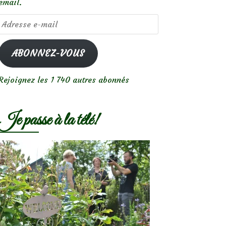
email.
Adresse
e-
mail
ABONNEZ-VOUS
Rejoignez les 1 740 autres abonnés
Je passe à la télé!