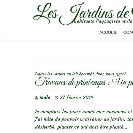
Les Jardins de
Aller
Architecte Paysagiste et Co
au
contenu
ACCUEIL
COA
NAVIGATION DE L’ARTICLE
Traiter les rosiers au lait écrémé? Avez-vous testé?
Travaux de printemps : Un pe
malo
27 février 2014
Je comptais les jours avant mes vacances et 
J’ai hâte de pouvoir m’affairer au jardin: tai
désherbé, planter ce qui doit être planté…