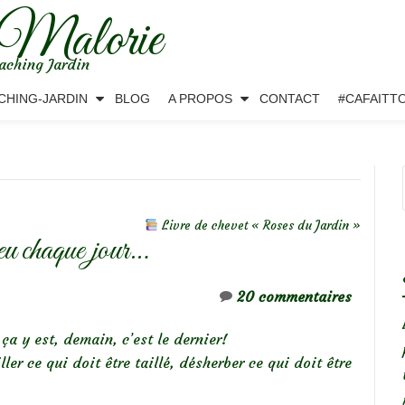
 Malorie
aching Jardin
CHING-JARDIN
BLOG
A PROPOS
CONTACT
#CAFAITT
Livre de chevet « Roses du Jardin »
u chaque jour…
20 commentaires
ça y est, demain, c’est le dernier!
ller ce qui doit être taillé, désherber ce qui doit être