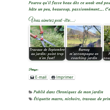
Pourvu qu’il fasse beau dès ce week-end pour
hâte un peu, beaucoup, passionnément…. C’es
Vous aimerez peut-être...:
Travaux de Septembre
Barney
au jardin: point trop
m’accompagne en
n’en faut!
coaching-jardin
nou
Partager :
E-mail
Imprimer
Publié dans
Chroniques de mon jardin
Étiquette
macro
,
nichoirs
,
travaux de pri