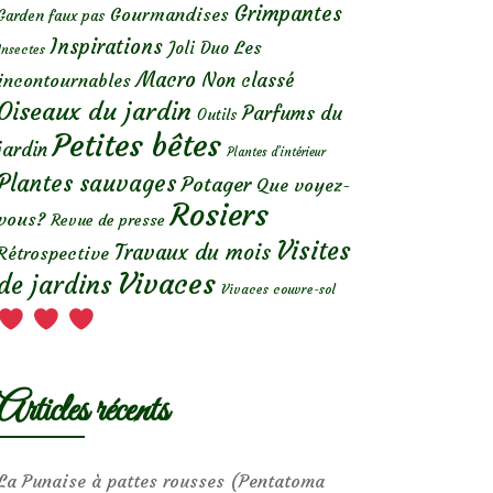
Grimpantes
Gourmandises
Garden faux pas
Inspirations
Les
Joli Duo
Insectes
Macro
Non classé
incontournables
Oiseaux du jardin
Parfums du
Outils
Petites bêtes
jardin
Plantes d’intérieur
Plantes sauvages
Potager
Que voyez-
Rosiers
vous?
Revue de presse
Visites
Travaux du mois
Rétrospective
Vivaces
de jardins
Vivaces couvre-sol
Articles récents
La Punaise à pattes rousses (Pentatoma