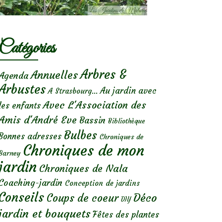
Catégories
Arbres &
Annuelles
Agenda
Arbustes
Au jardin avec
A Strasbourg...
Avec L'Association des
les enfants
Amis d'André Eve
Bassin
Bibliothèque
Bulbes
Bonnes adresses
Chroniques de
Chroniques de mon
Barney
jardin
Chroniques de Nala
Coaching-jardin
Conception de jardins
Conseils
Déco
Coups de coeur
DIY
jardin et bouquets
Fêtes des plantes