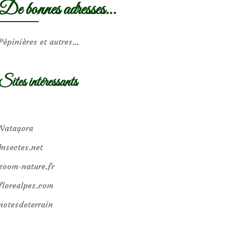
De bonnes adresses…
Pépinières et autres…
Sites intéressants
Natagora
Insectes.net
zoom-nature.fr
florealpes.com
notesdeterrain