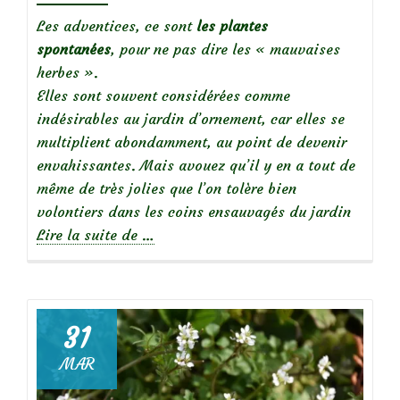
Les adventices, ce sont
les plantes
spontanées
, pour ne pas dire les « mauvaises
herbes ».
Elles sont souvent considérées comme
indésirables au jardin d’ornement, car elles se
multiplient abondamment, au point de devenir
envahissantes. Mais avouez qu’il y en a tout de
même de très jolies que l’on tolère bien
volontiers dans les coins ensauvagés du jardin
à
Lire la suite de
…
propos
deLes
plus
jolies
31
adventices…
MAR