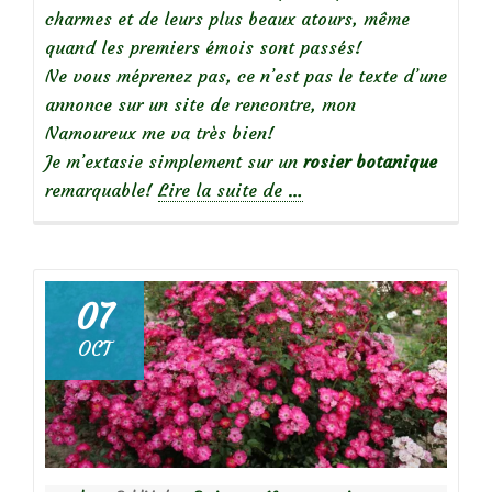
charmes et de leurs plus beaux atours, même
quand les premiers émois sont passés!
Ne vous méprenez pas, ce n’est pas le texte d’une
annonce sur un site de rencontre, mon
Namoureux me va très bien!
Je m’extasie simplement sur un
rosier botanique
à
remarquable!
Lire la suite de
…
propos
de
07
Rosa
OCT
Glauca
et
son
remarquable
feuillage