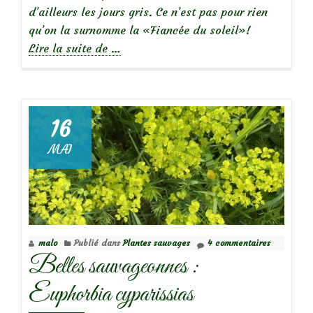
d’ailleurs les jours gris. Ce n’est pas pour rien
qu’on la surnomme la «Fiancée du soleil»!
à
Lire la suite de
…
propos
deBelle
sauvageonne
:
16
Chicorée
MAI
Sauvage
malo
Publié dans
Plantes sauvages
4 commentaires
Belles sauvageonnes :
Euphorbia cyparissias