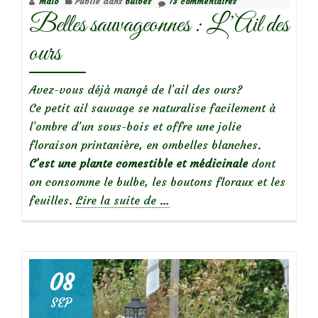
malo
Publié dans
Bulbes
13 commentaires
Perpetual’
Belles sauvageonnes : L’Ail des
ours
Avez-vous déjà mangé de l’ail des ours?
Ce petit ail sauvage se naturalise facilement à
l’ombre d’un sous-bois et offre une jolie
floraison printanière, en ombelles blanches.
C’est une plante comestible et médicinale
dont
on consomme le bulbe, les boutons floraux et les
à
feuilles.
Lire la suite de
…
propos
deBelles
sauvageonnes
:
08
L’Ail
SEP
des