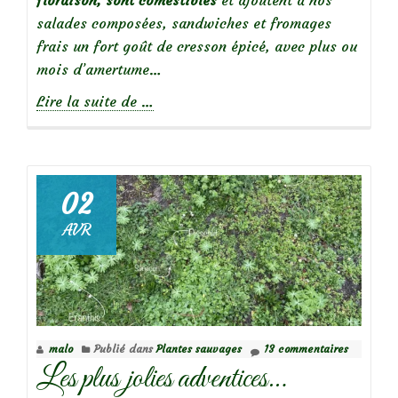
salades composées, sandwiches et fromages
frais un fort goût de cresson épicé, avec plus ou
mois d’amertume…
à
Lire la suite de
…
propos
deBelles
sauvageonnes
:
02
la
AVR
cardamine
des
prés
malo
Publié dans
Plantes sauvages
13 commentaires
Les plus jolies adventices…