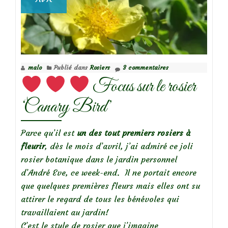
Juliette
malo
Publié dans
Rosiers
3 commentaires
Focus sur le rosier
‘Canary Bird’
Parce qu’il est
un des tout premiers rosiers à
fleurir
, dès le mois d’avril, j’ai admiré ce joli
rosier botanique dans le jardin personnel
d’André Eve, ce week-end. Il ne portait encore
que quelques premières fleurs mais elles ont su
attirer le regard de tous les bénévoles qui
travaillaient au jardin!
C’est le style de rosier que j’imagine