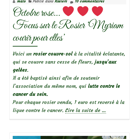
malo
Publié dans
Rosiers
10 commentaires
gris-
Octobre rose…
bronze
Focus sur le Rosier ‘Myriam
courir pour elles’
Voici un
rosier couvre-sol
à la vitalité éclatante,
qui se couvre sans cesse de fleurs,
jusqu’aux
gelées
.
Il a été baptisé ainsi afin de soutenir
l’association du même nom, qui
lutte contre le
cancer du sein.
Pour chaque rosier vendu, 1 euro est reversé à la
à
ligue contre le cancer.
Lire la suite de
…
propos
deOctobre
rose…