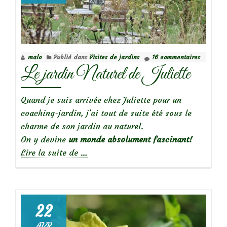
ours
malo
Publié dans
Visites de jardins
16 commentaires
Le jardin Naturel de Juliette
Quand je suis arrivée chez Juliette pour un
coaching-jardin, j’ai tout de suite été sous le
charme de son jardin au naturel.
On y devine
un monde absolument fascinant!
à
Lire la suite de
…
propos
deLe
jardin
Naturel
22
de
AVR