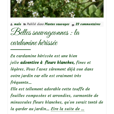
malo
Publié dans
Plantes sauvages
23 commentaires
Belles sauvageonnes : la
cardamine hérissée
La cardamine hérissée est une bien
jolie
adventice à fleurs blanches,
fines et
légères. Vous l’avez sûrement déjà vue dans
votre jardin car elle est vraiment très
fréquente…
Elle est tellement adorable cette touffe de
feuilles composées et arrondies, surmontée de
minuscules fleurs blanches, qu’on serait tenté de
à
la garder au jardin…
Lire la suite de
…