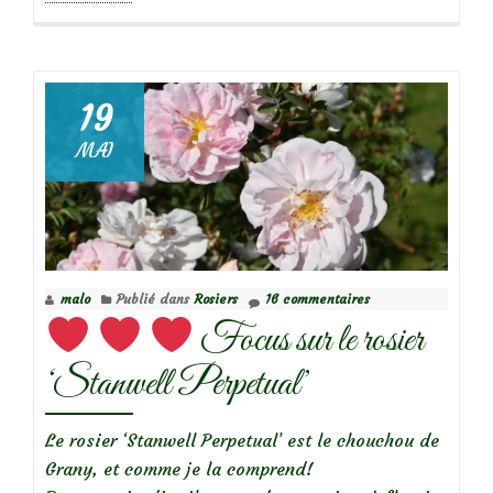
propos
deMes
indispensables
:
19
Orlaya
MAI
grandiflora
malo
Publié dans
Rosiers
16 commentaires
Focus sur le rosier
‘Stanwell Perpetual’
Le rosier ‘Stanwell Perpetual’ est le chouchou de
Grany, et comme je la comprend!