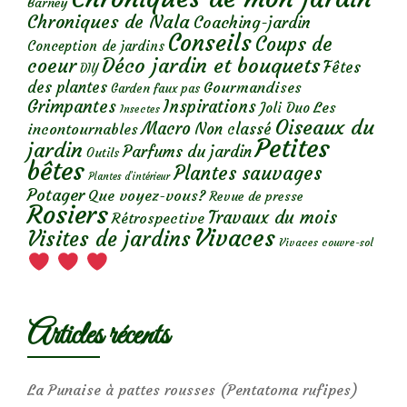
Barney
Chroniques de Nala
Coaching-jardin
Conseils
Coups de
Conception de jardins
Déco jardin et bouquets
coeur
Fêtes
DIY
des plantes
Gourmandises
Garden faux pas
Grimpantes
Inspirations
Les
Joli Duo
Insectes
Oiseaux du
Macro
Non classé
incontournables
Petites
jardin
Parfums du jardin
Outils
bêtes
Plantes sauvages
Plantes d’intérieur
Potager
Que voyez-vous?
Revue de presse
Rosiers
Travaux du mois
Rétrospective
Vivaces
Visites de jardins
Vivaces couvre-sol
Articles récents
La Punaise à pattes rousses (Pentatoma rufipes)