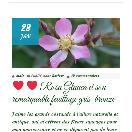
propos
deBelles
sauvageonnes
:
28
la
JAN
cardamine
hérissée
malo
Publié dans
Rosiers
12 commentaires
Rosa Glauca et son
remarquable feuillage gris-bronze
J’aime les grands costauds à l’allure naturelle et
antique, qui m’offrent des fleurs sauvages pour
mon anniversaire et ne se déparent pas de leurs