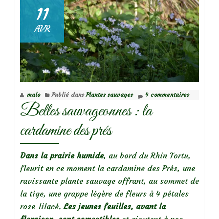
:
11
Euphorbia
AVR
cyparissias
malo
Publié dans
Plantes sauvages
4 commentaires
Belles sauvageonnes : la
cardamine des prés
Dans la prairie humide
, au bord du Rhin Tortu,
fleurit en ce moment la cardamine des Prés, une
ravissante plante sauvage offrant, au sommet de
la tige, une grappe légère de fleurs à 4 pétales
rose-lilacé.
Les jeunes feuilles, avant la
floraison, sont comestibles
et ajoutent à nos