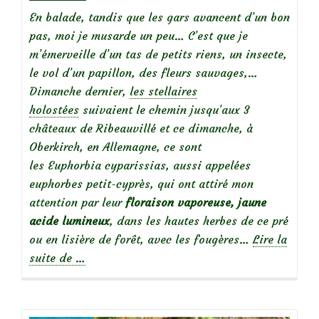
En balade, tandis que les gars avancent d’un bon
pas, moi je musarde un peu… C’est que je
m’émerveille d’un tas de petits riens, un insecte,
le vol d’un papillon, des fleurs sauvages,…
Dimanche dernier,
les stellaires
holostées
suivaient le chemin jusqu’aux 3
châteaux de Ribeauvillé et ce dimanche, à
Oberkirch, en Allemagne, ce sont
les Euphorbia cyparissias, aussi appelées
euphorbes petit-cyprès, qui ont attiré mon
attention par leur
floraison vaporeuse, jaune
acide lumineux
, dans les hautes herbes de ce pré
ou en lisière de forêt, avec les fougères…
Lire la
à
suite de
…
propos
deBelles
sauvageonnes