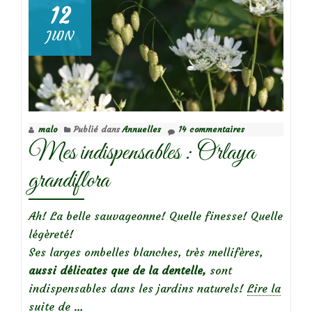
12
JUIN
Focus
sur
le
Rosier
malo
Publié dans
Annuelles
14 commentaires
‘Myriam
Mes indispensables : Orlaya
courir
pour
grandiflora
elles’
Ah! La belle sauvageonne! Quelle finesse! Quelle
légèreté!
Ses larges ombelles blanches, très mellifères,
aussi délicates que de la dentelle,
sont
indispensables dans les jardins naturels!
Lire la
à
suite de
…