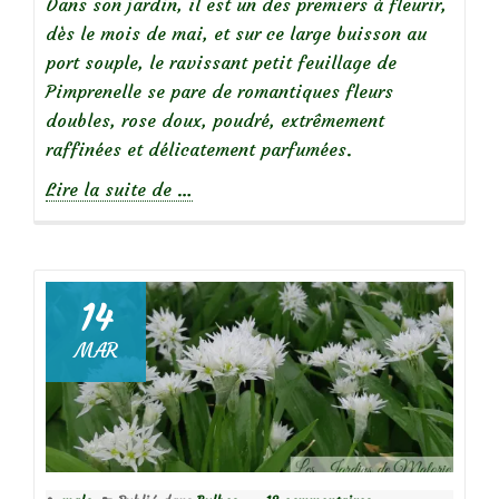
Dans son jardin, il est un des premiers à fleurir,
dès le mois de mai, et sur ce large buisson au
port souple, le ravissant petit feuillage de
Pimprenelle se pare de romantiques fleurs
doubles, rose doux, poudré, extrêmement
raffinées et délicatement parfumées.
à
Lire la suite de
…
propos
de
14
MAR
Focus
sur
le
rosier
‘Stanwell