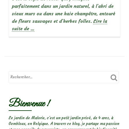
parfaitement dans un jardin naturel, à l’abri de
vieux murs ou dans une haie champêtre, entouré
de fleurs sauvages et d’herbes folles.
Lire la
à
suite de
…
propos
de
Focus
sur
le
rosier
Bienvenue !
‘Canary
Bird’
Le jardin de Malorie, c'est un petit jardin privé, de 4 ares, à
Gembloux, en Belgique. A travers ce blog, je partage ma passion