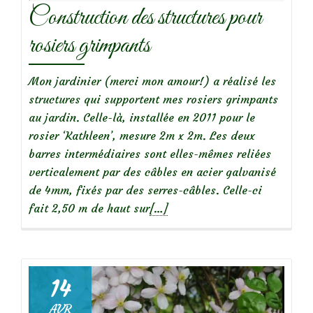
Construction des structures pour
rosiers grimpants
Mon jardinier (merci mon amour!) a réalisé les
structures qui supportent mes rosiers grimpants
au jardin. Celle-là, installée en 2011 pour le
rosier ‘Kathleen’, mesure 2m x 2m. Les deux
barres intermédiaires sont elles-mêmes reliées
verticalement par des câbles en acier galvanisé
de 4mm, fixés par des serres-câbles. Celle-ci
En
fait 2,50 m de haut sur
[…]
savoir
plus
surConstruction
des
14
structures
AVR