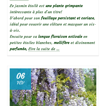
Le jasmin étoilé est
une plante grimpante
intéressante à plus d’un titre!
D’abord pour son
feuillage persistant et coriace
,
idéal pour couvrir une clôture et masquer un vis-
à-vis.
Ensuite pour sa
longue
floraison estivale
en
petites étoiles blanches,
mellifère
et divinement
à
parfumée,
Lire la suite de
…
propos
deJasmin
étoilé,
grimpante
06
parfumée…
FÉV