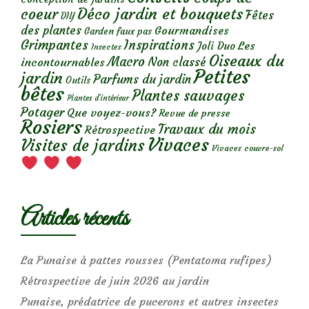
Déco jardin et bouquets
coeur
Fêtes
DIY
des plantes
Gourmandises
Garden faux pas
Grimpantes
Inspirations
Les
Joli Duo
Insectes
Oiseaux du
Macro
Non classé
incontournables
Petites
jardin
Parfums du jardin
Outils
bêtes
Plantes sauvages
Plantes d’intérieur
Potager
Que voyez-vous?
Revue de presse
Rosiers
Travaux du mois
Rétrospective
Vivaces
Visites de jardins
Vivaces couvre-sol
Articles récents
La Punaise à pattes rousses (Pentatoma rufipes)
Rétrospective de juin 2026 au jardin
Punaise, prédatrice de pucerons et autres insectes