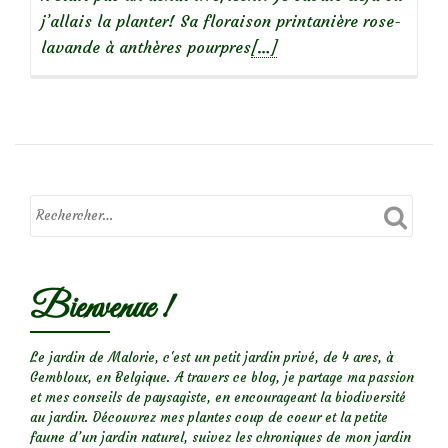
j’allais la planter! Sa floraison printanière rose-
En
lavande à anthères pourpres
[…]
savoir
plus
surClématite
‘Margareth
Hunt’
Bienvenue !
Le jardin de Malorie, c'est un petit jardin privé, de 4 ares, à
Gembloux, en Belgique. A travers ce blog, je partage ma passion
et mes conseils de paysagiste, en encourageant la biodiversité
au jardin. Découvrez mes plantes coup de coeur et la petite
faune d’un jardin naturel, suivez les chroniques de mon jardin