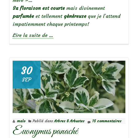
Sa floraison est courte
mais divinement
parfumée
et tellement
généreuse
que je l’attend
impatiemment chaque printemps!
à
Lire la suite de
…
propos
deLa
glycine:
une
30
vigoureuse
SEP
grimpante
malo
Publié dans
Arbres & Arbustes
15 commentaires
Euonymus panaché