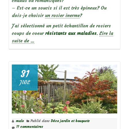
chauds ou romantiques?
– Est-ce un soucis si il est très épineux? Ou
dois-je choisir
un rosier inerme
?
J’ai sélectionné un petit échantillon de rosiers
coups de coeur
résistants aux maladies
.
Lire la
à
suite de
…
propos
deA
la
recherche
31
de
JUIL
rosiers
grimpants
malo
Publié dans
Déco jardin et bouquets
11 commentaires