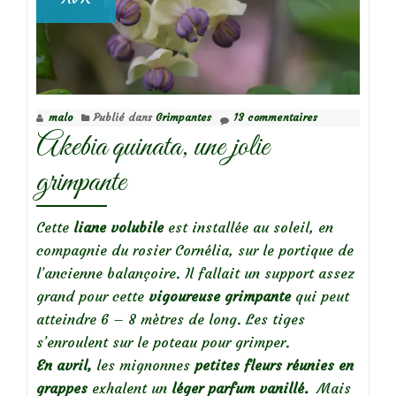
malo
Publié dans
Grimpantes
13 commentaires
Akebia quinata, une jolie
grimpante
Cette
liane
volubile
est installée au soleil, en
compagnie du rosier Cornélia, sur le portique de
l’ancienne balançoire. Il fallait un support assez
grand pour cette
vigoureuse grimpante
qui peut
atteindre 6 – 8 mètres de long. Les tiges
s’enroulent sur le poteau pour grimper.
En avril,
les mignonnes
petites fleurs réunies en
grappes
exhalent un
léger parfum vanillé.
Mais