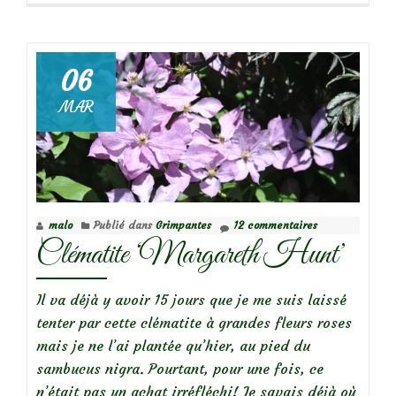
propos
deClématite
montana
‘Rubra’:
06
Un
MAR
bouton,
deux
boutons,
des
boutons
malo
Publié dans
Grimpantes
12 commentaires
partout!
Clématite ‘Margareth Hunt’
Il va déjà y avoir 15 jours que je me suis laissé
tenter par cette clématite à grandes fleurs roses
mais je ne l’ai plantée qu’hier, au pied du
sambucus nigra. Pourtant, pour une fois, ce
n’était pas un achat irréfléchi! Je savais déjà où