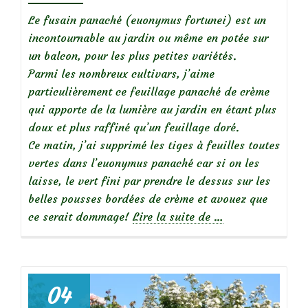
Le fusain panaché (euonymus fortunei) est un
incontournable au jardin ou même en potée sur
un balcon, pour les plus petites variétés.
Parmi les nombreux cultivars, j’aime
particulièrement ce feuillage panaché de crème
qui apporte de la lumière au jardin en étant plus
doux et plus raffiné qu’un feuillage doré.
Ce matin, j’ai supprimé les tiges à feuilles toutes
vertes dans l’euonymus panaché car si on les
laisse, le vert fini par prendre le dessus sur les
belles pousses bordées de crème et avouez que
à
ce serait dommage!
Lire la suite de
…
propos
deEuonymus
panaché
04