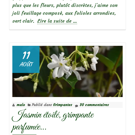
plus que les fleurs, plutôt discrètes, j’aime son
joli feuillage composé, aux folioles arrondies,
à
vert clair.
Lire la suite de
…
propos
deAkebia
quinata,
une
11
jolie
AOÛT
grimpante
malo
Publié dans
Grimpantes
30 commentaires
Jasmin étoilé, grimpante
parfumée…