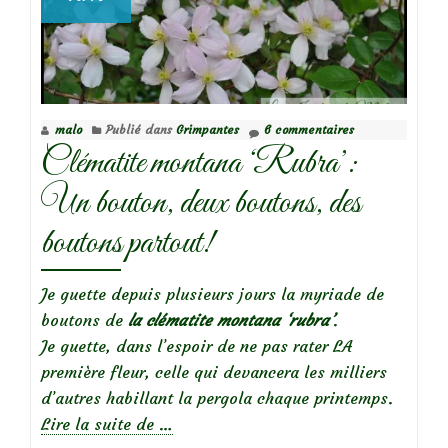
pour
rosiers
grimpants
malo
Publié dans
Grimpantes
6 commentaires
Clématite montana ‘Rubra’:
Un bouton, deux boutons, des
boutons partout!
Je guette depuis plusieurs jours la myriade de
boutons de
la clématite montana ‘rubra’
.
Je guette, dans l’espoir de ne pas rater LA
première fleur, celle qui devancera les milliers
d’autres habillant la pergola chaque printemps.
à
Lire la suite de
…