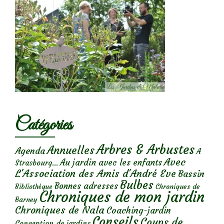
Catégories
Arbres & Arbustes
Annuelles
Agenda
A
Avec
Au jardin avec les enfants
Strasbourg...
L'Association des Amis d'André Eve
Bassin
Bulbes
Bonnes adresses
Chroniques de
Bibliothèque
Chroniques de mon jardin
Barney
Chroniques de Nala
Coaching-jardin
Conseils
Coups de
Conception de jardins