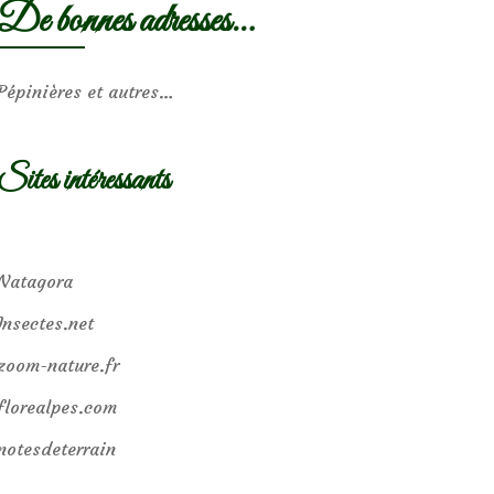
De bonnes adresses…
Pépinières et autres…
Sites intéressants
Natagora
Insectes.net
zoom-nature.fr
florealpes.com
notesdeterrain