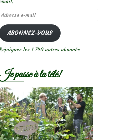
email.
Adresse
e-
mail
ABONNEZ-VOUS
Rejoignez les 1 740 autres abonnés
Je passe à la télé!