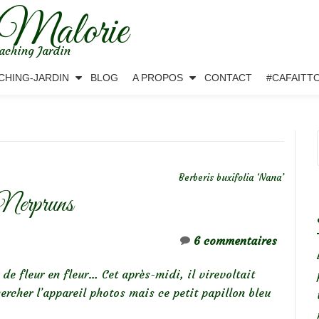
 Malorie
aching Jardin
CHING-JARDIN
BLOG
A PROPOS
CONTACT
#CAFAITT
Berberis buxifolia ‘Nana’
 Nerpruns
6 commentaires
 de fleur en fleur… Cet après-midi, il virevoltait
hercher l’appareil photos mais ce petit papillon bleu