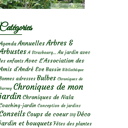
Catégories
Arbres &
Annuelles
Agenda
Arbustes
Au jardin avec
A Strasbourg...
Avec L'Association des
les enfants
Amis d'André Eve
Bassin
Bibliothèque
Bulbes
Bonnes adresses
Chroniques de
Chroniques de mon
Barney
jardin
Chroniques de Nala
Coaching-jardin
Conception de jardins
Conseils
Déco
Coups de coeur
DIY
jardin et bouquets
Fêtes des plantes