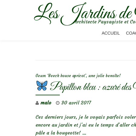
Les Jardins de
Aller
Architecte Paysagiste et Co
au
contenu
ACCUEIL
COA
NAVIGATION DE L’ARTICLE
Geum ‘Beech house apricot’, une jolie benoîte!
Papillon bleu : azuré des
malo
30 avril 2017
Ces derniers jours, je le voyais parfois voler
encore au jardin et j’ai eu le temps d’aller c
pâle a la bougeotte! …