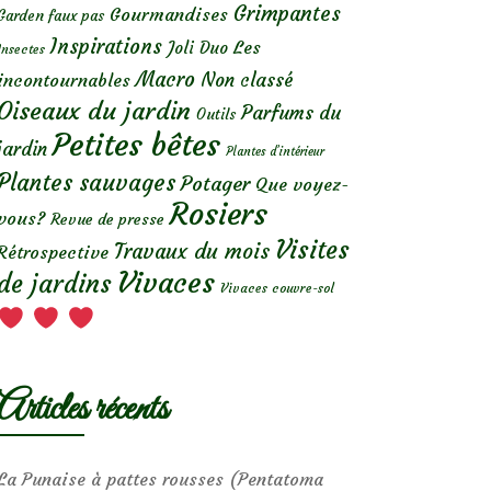
Grimpantes
Gourmandises
Garden faux pas
Inspirations
Les
Joli Duo
Insectes
Macro
Non classé
incontournables
Oiseaux du jardin
Parfums du
Outils
Petites bêtes
jardin
Plantes d’intérieur
Plantes sauvages
Potager
Que voyez-
Rosiers
vous?
Revue de presse
Visites
Travaux du mois
Rétrospective
Vivaces
de jardins
Vivaces couvre-sol
Articles récents
La Punaise à pattes rousses (Pentatoma