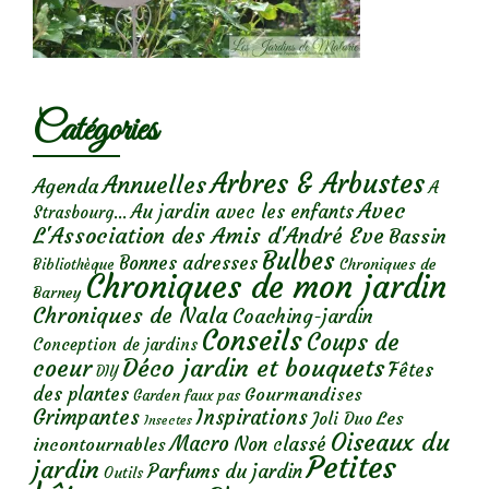
Catégories
Arbres & Arbustes
Annuelles
Agenda
A
Avec
Au jardin avec les enfants
Strasbourg...
L'Association des Amis d'André Eve
Bassin
Bulbes
Bonnes adresses
Chroniques de
Bibliothèque
Chroniques de mon jardin
Barney
Chroniques de Nala
Coaching-jardin
Conseils
Coups de
Conception de jardins
Déco jardin et bouquets
coeur
Fêtes
DIY
des plantes
Gourmandises
Garden faux pas
Grimpantes
Inspirations
Les
Joli Duo
Insectes
Oiseaux du
Macro
Non classé
incontournables
Petites
jardin
Parfums du jardin
Outils