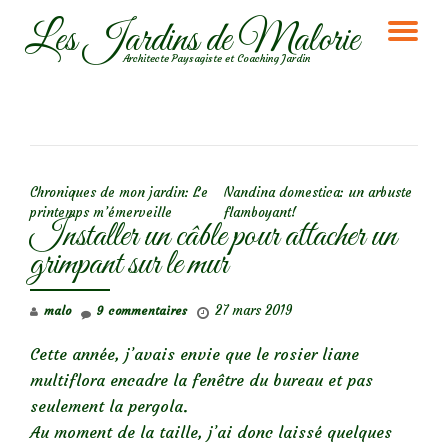
Les Jardins de Malorie
DÉ
Aller
Architecte Paysagiste et Coaching Jardin
au
LA
contenu
NA
NAVIGATION DE L’ARTICLE
Chroniques de mon jardin: Le
Nandina domestica: un arbuste
printemps m’émerveille
flamboyant!
Installer un câble pour attacher un
grimpant sur le mur
27 mars 2019
malo
9 commentaires
Cette année, j’avais envie que le rosier liane
multiflora encadre la fenêtre du bureau et pas
seulement la pergola.
Au moment de la taille, j’ai donc laissé quelques