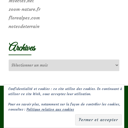
Insectes.net
zoom-nature.fr
florealpes.com
notesdeterrain
Archives
Archives
Confidentialité et cookies : ce site utilise des cookies. En continuant à
utiliser ce site Web, vous acceptez leur utilisation.
Pour en savoir plus, notamment sur la façon de contrôler les cookies,
(c) Les Jardins de Malorie
consultez :
Politique relative aux cookies
Menu
fa-
fa-
facebook-
envelope-
secondaire
square
square