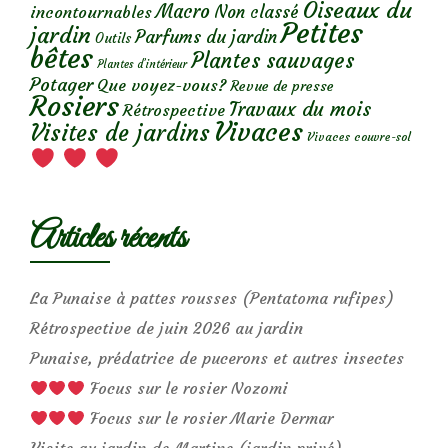
Oiseaux du
Macro
Non classé
incontournables
Petites
jardin
Parfums du jardin
Outils
bêtes
Plantes sauvages
Plantes d’intérieur
Potager
Que voyez-vous?
Revue de presse
Rosiers
Travaux du mois
Rétrospective
Vivaces
Visites de jardins
Vivaces couvre-sol
Articles récents
La Punaise à pattes rousses (Pentatoma rufipes)
Rétrospective de juin 2026 au jardin
Punaise, prédatrice de pucerons et autres insectes
Focus sur le rosier Nozomi
Focus sur le rosier Marie Dermar