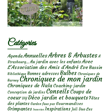
Catégories
Arbres & Arbustes
Annuelles
Agenda
A
Avec
Au jardin avec les enfants
Strasbourg...
L'Association des Amis d'André Eve
Bassin
Bulbes
Bonnes adresses
Chroniques de
Bibliothèque
Chroniques de mon jardin
Barney
Chroniques de Nala
Coaching-jardin
Conseils
Coups de
Conception de jardins
Déco jardin et bouquets
coeur
Fêtes
DIY
des plantes
Gourmandises
Garden faux pas
Grimpantes
Inspirations
Les
Joli Duo
Insectes