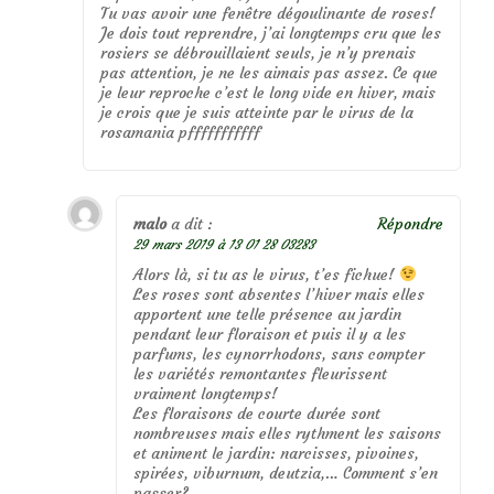
Tu vas avoir une fenêtre dégoulinante de roses!
Je dois tout reprendre, j’ai longtemps cru que les
rosiers se débrouillaient seuls, je n’y prenais
pas attention, je ne les aimais pas assez. Ce que
je leur reproche c’est le long vide en hiver, mais
je crois que je suis atteinte par le virus de la
rosamania pfffffffffff
malo
a dit :
Répondre
29 mars 2019 à 13 01 28 03283
Alors là, si tu as le virus, t’es fichue!
Les roses sont absentes l’hiver mais elles
apportent une telle présence au jardin
pendant leur floraison et puis il y a les
parfums, les cynorrhodons, sans compter
les variétés remontantes fleurissent
vraiment longtemps!
Les floraisons de courte durée sont
nombreuses mais elles rythment les saisons
et animent le jardin: narcisses, pivoines,
spirées, viburnum, deutzia,… Comment s’en
passer?