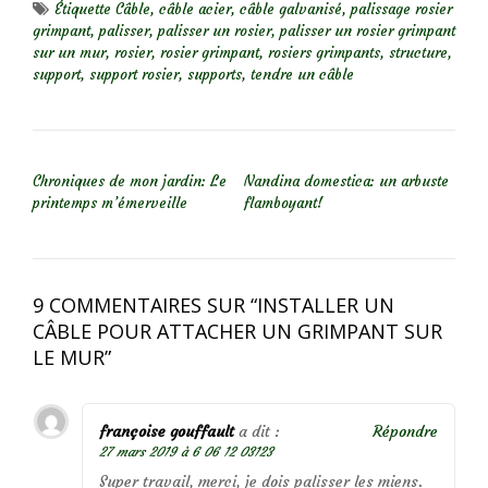
Étiquette
Câble
,
câble acier
,
câble galvanisé
,
palissage rosier
grimpant
,
palisser
,
palisser un rosier
,
palisser un rosier grimpant
sur un mur
,
rosier
,
rosier grimpant
,
rosiers grimpants
,
structure
,
support
,
support rosier
,
supports
,
tendre un câble
NAVIGATION DE L’ARTICLE
Chroniques de mon jardin: Le
Nandina domestica: un arbuste
printemps m’émerveille
flamboyant!
9 COMMENTAIRES SUR “
INSTALLER UN
CÂBLE POUR ATTACHER UN GRIMPANT SUR
LE MUR
”
françoise gouffault
a dit :
Répondre
27 mars 2019 à 6 06 12 03123
Super travail, merci, je dois palisser les miens.