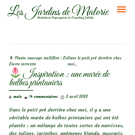
Les Jardins de Malorie
DÉ
Aller
Architecte Paysagiste et Coaching Jardin
au
LA
contenu
NA
NAVIGATION DE L’ARTICLE
Plante sauvage mellifère : Le
Dans le petit pré derrière chez
Lierre terrestre
moi…
Inspiration : une marée de
bulbes printaniers
2 avril 2022
malo
14 commentaires
Dans le petit pré derrière chez moi, il y a une
véritable marée de bulbes printaniers qui ont été
plantés : un mélange de toutes sortes de narcisses,
des tulipes, jacinthes, anémones blanda, muscaris,