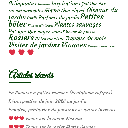
Grimpantes
Inspirations
Les
Joli Duo
Insectes
Oiseaux du
Macro
Non classé
incontournables
Petites
jardin
Parfums du jardin
Outils
bêtes
Plantes sauvages
Plantes d’intérieur
Potager
Que voyez-vous?
Revue de presse
Rosiers
Travaux du mois
Rétrospective
Vivaces
Visites de jardins
Vivaces couvre-sol
Articles récents
La Punaise à pattes rousses (Pentatoma rufipes)
Rétrospective de juin 2026 au jardin
Punaise, prédatrice de pucerons et autres insectes
Focus sur le rosier Nozomi
Focus sur le rosier Marie Dermar