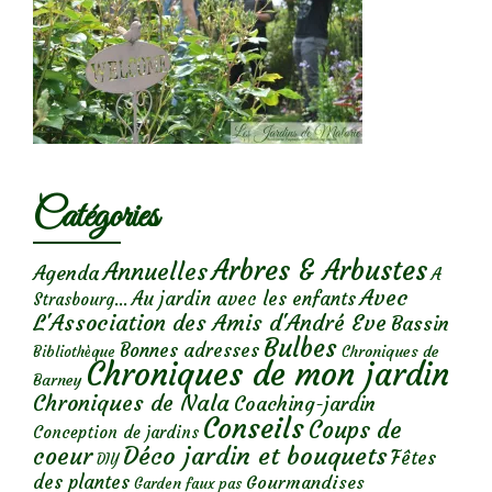
Catégories
Arbres & Arbustes
Annuelles
Agenda
A
Avec
Au jardin avec les enfants
Strasbourg...
L'Association des Amis d'André Eve
Bassin
Bulbes
Bonnes adresses
Chroniques de
Bibliothèque
Chroniques de mon jardin
Barney
Chroniques de Nala
Coaching-jardin
Conseils
Coups de
Conception de jardins
Déco jardin et bouquets
coeur
Fêtes
DIY
des plantes
Gourmandises
Garden faux pas