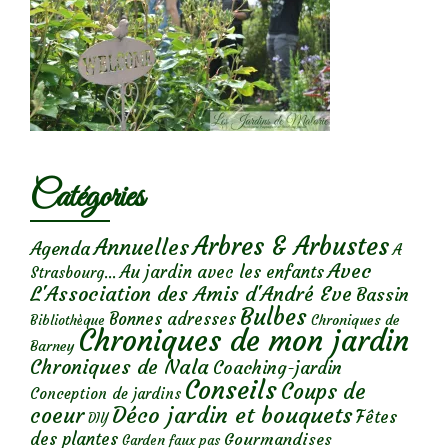
Catégories
Arbres & Arbustes
Annuelles
Agenda
A
Avec
Au jardin avec les enfants
Strasbourg...
L'Association des Amis d'André Eve
Bassin
Bulbes
Bonnes adresses
Chroniques de
Bibliothèque
Chroniques de mon jardin
Barney
Chroniques de Nala
Coaching-jardin
Conseils
Coups de
Conception de jardins
Déco jardin et bouquets
coeur
Fêtes
DIY
des plantes
Gourmandises
Garden faux pas