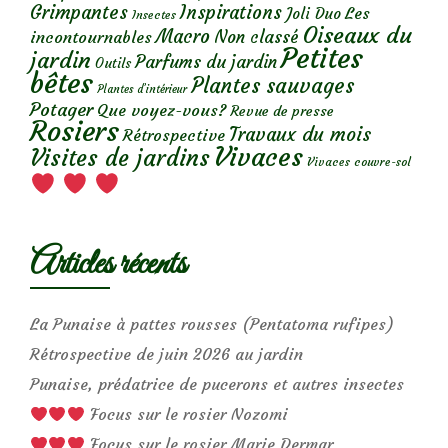
Grimpantes
Inspirations
Les
Joli Duo
Insectes
Oiseaux du
Macro
Non classé
incontournables
Petites
jardin
Parfums du jardin
Outils
bêtes
Plantes sauvages
Plantes d’intérieur
Potager
Que voyez-vous?
Revue de presse
Rosiers
Travaux du mois
Rétrospective
Vivaces
Visites de jardins
Vivaces couvre-sol
Articles récents
La Punaise à pattes rousses (Pentatoma rufipes)
Rétrospective de juin 2026 au jardin
Punaise, prédatrice de pucerons et autres insectes
Focus sur le rosier Nozomi
Focus sur le rosier Marie Dermar