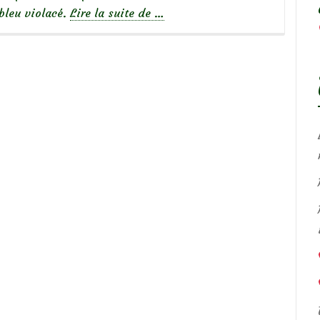
à
 bleu violacé.
Lire la suite de
…
propos
deTulipa
‘Little
Beauty’