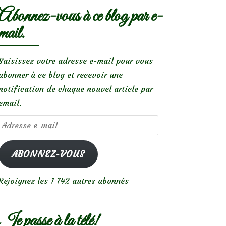
Abonnez-vous à ce blog par e-
mail.
Saisissez votre adresse e-mail pour vous
abonner à ce blog et recevoir une
notification de chaque nouvel article par
email.
Adresse
e-
mail
ABONNEZ-VOUS
Rejoignez les 1 742 autres abonnés
Je passe à la télé!