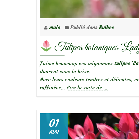
malo
Publié dans
Bulbes
Tulipes botaniques ‘La
J’aime beaucoup ces mignonnes
tulipes ‘La
dansent sous la brise.
Avec leurs couleurs tendres et délicates, ce
à
raffinées…
Lire la suite de
…
propos
de
Tulipes
01
botaniques
AVR
‘Lady