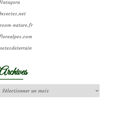
Natagora
Insectes.net
zoom-nature.fr
florealpes.com
notesdeterrain
Archives
Archives