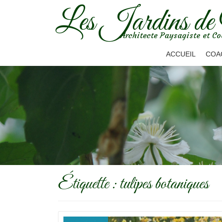
Les Jardins de
Aller
Architecte Paysagiste et Co
au
contenu
ACCUEIL
COA
Étiquette :
tulipes botaniques