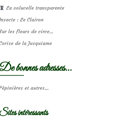
La volucelle transparente
Insecte : Le Clairon
Sur les fleurs de circe…
Corise de la Jusquiame
De bonnes adresses…
Pépinières et autres…
Sites intéressants