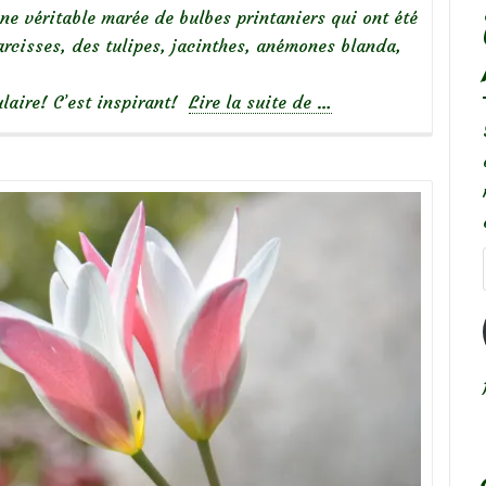
une véritable marée de bulbes printaniers qui ont été
arcisses, des tulipes, jacinthes, anémones blanda,
à
ulaire! C’est inspirant!
Lire la suite de
…
propos
de
Inspiration
:
une
marée
de
bulbes
printaniers