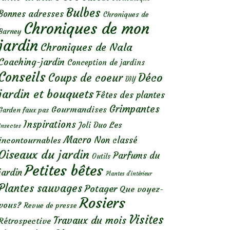
Bulbes
Bonnes adresses
Chroniques de
Chroniques de mon
Barney
jardin
Chroniques de Nala
Coaching-jardin
Conception de jardins
Conseils
Déco
Coups de coeur
DIY
jardin et bouquets
Fêtes des plantes
Grimpantes
Gourmandises
Garden faux pas
Inspirations
Les
Joli Duo
Insectes
Macro
Non classé
incontournables
Oiseaux du jardin
Parfums du
Outils
Petites bêtes
jardin
Plantes d’intérieur
Plantes sauvages
Potager
Que voyez-
Rosiers
vous?
Revue de presse
Visites
Travaux du mois
Rétrospective