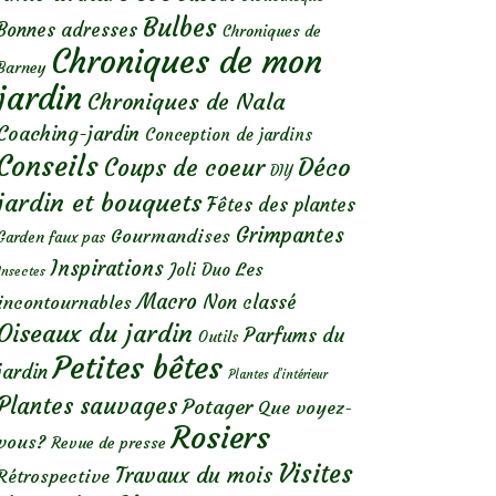
Bulbes
Bonnes adresses
Chroniques de
Chroniques de mon
Barney
jardin
Chroniques de Nala
Coaching-jardin
Conception de jardins
Conseils
Déco
Coups de coeur
DIY
jardin et bouquets
Fêtes des plantes
Grimpantes
Gourmandises
Garden faux pas
Inspirations
Les
Joli Duo
Insectes
Macro
Non classé
incontournables
Oiseaux du jardin
Parfums du
Outils
Petites bêtes
jardin
Plantes d’intérieur
Plantes sauvages
Potager
Que voyez-
Rosiers
vous?
Revue de presse
Visites
Travaux du mois
Rétrospective