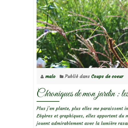
:
beautés
de
novembre
malo
Publié dans
Coups de coeur
Chroniques de mon jardin : les
Plus j’en plante, plus elles me paraissent 
Légères et graphiques, elles apportent du 
jouent admirablement avec la lumière rasan