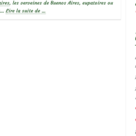
aires
, les verveines de Buenos Aires, eupatoires ou
à
nt…
Lire la suite de
…
propos
deChroniques
de
mon
jardin
:
les
graminées
de
mon
petit
jardin