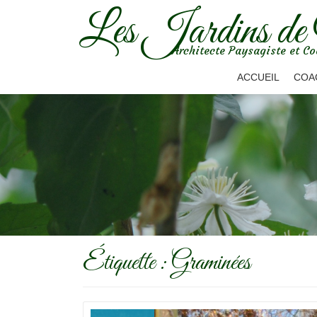
Les Jardins de
Aller
Architecte Paysagiste et Co
au
contenu
ACCUEIL
COA
Étiquette :
Graminées