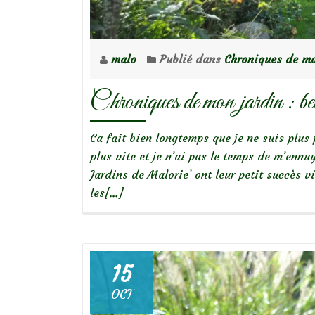
malo
Publié dans
Chroniques de mo
Chroniques de mon jardin : be
Ca fait bien longtemps que je ne suis plus 
plus vite et je n’ai pas le temps de m’ennu
Jardins de Malorie’ ont leur petit succès 
En
les
[…]
savoir
plus
surChroniques
de
15
mon
OCT
jardin