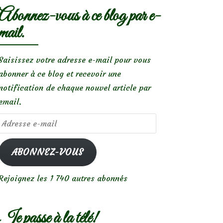
Abonnez-vous à ce blog par e-
mail.
Saisissez votre adresse e-mail pour vous
abonner à ce blog et recevoir une
notification de chaque nouvel article par
email.
Adresse
e-
mail
ABONNEZ-VOUS
Rejoignez les 1 740 autres abonnés
Je passe à la télé!