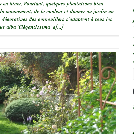
es en hiver. Pourtant, quelques plantations bien
 du mouvement, de la couleur et donner au jardin un
 décoratives Les cornouillers s’adaptent à tous les
En
rnus alba ‘Elégantissima’ a
[…]
savoir
plus
surChroniques
de
mon
jardin:
Beautés
hivernales