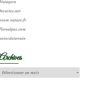
Natagora
Insectes.net
zoom-nature.fr
florealpes.com
notesdeterrain
Archives
Archives