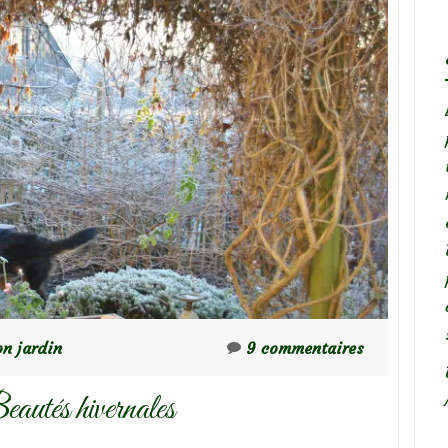
n jardin
9 commentaires
autés hivernales