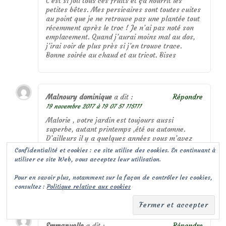
C’est si joli tous ces fruits et ça nourrit les
petites bêtes. Mes persicaires sont toutes cuites
au point que je ne retrouve pas une plantée tout
récemment après le troc ! Je n’ai pas noté son
emplacement. Quand j’aurai moins mal au dos,
j’irai voir de plus près si j’en trouve trace.
Bonne soirée au chaud et au tricot. Bises
Malnoury dominique
a dit :
Répondre
19 novembre 2017 à 19 07 51 115111
Malorie , votre jardin est toujours aussi
superbe, autant printemps ,été ou automne.
D’ailleurs il y a quelques années vous m’avez
beaucoup inspiré pour recréer mes massifs, tout
Confidentialité et cookies : ce site utilise des cookies. En continuant à
est si bien réussi chez vous. J’essaie d’aller sur
utiliser ce site Web, vous acceptez leur utilisation.
votre nouveau blog mais rate beaucoup
d’articles car je ne sais pas non plus comment
Pour en savoir plus, notamment sur la façon de contrôler les cookies,
m’abonner !
consultez :
Politique relative aux cookies
Emmanuelle
a dit :
Répondre