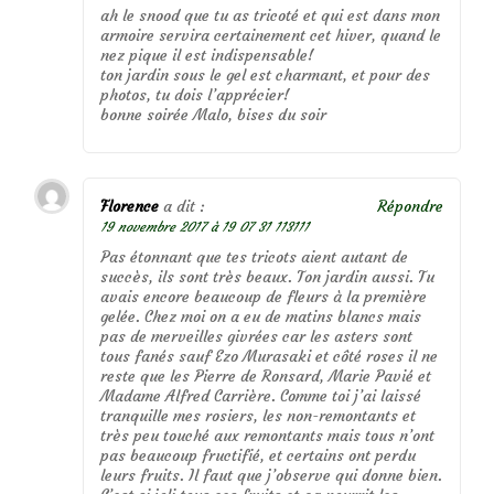
ah le snood que tu as tricoté et qui est dans mon
armoire servira certainement cet hiver, quand le
nez pique il est indispensable!
ton jardin sous le gel est charmant, et pour des
photos, tu dois l’apprécier!
bonne soirée Malo, bises du soir
Florence
a dit :
Répondre
19 novembre 2017 à 19 07 31 113111
Pas étonnant que tes tricots aient autant de
succès, ils sont très beaux. Ton jardin aussi. Tu
avais encore beaucoup de fleurs à la première
gelée. Chez moi on a eu de matins blancs mais
pas de merveilles givrées car les asters sont
tous fanés sauf Ezo Murasaki et côté roses il ne
reste que les Pierre de Ronsard, Marie Pavié et
Madame Alfred Carrière. Comme toi j’ai laissé
tranquille mes rosiers, les non-remontants et
très peu touché aux remontants mais tous n’ont
pas beaucoup fructifié, et certains ont perdu
leurs fruits. Il faut que j’observe qui donne bien.