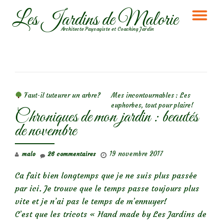
Les Jardins de Malorie
DÉ
Aller
Architecte Paysagiste et Coaching Jardin
au
LA
contenu
NA
NAVIGATION DE L’ARTICLE
Faut-il tuteurer un arbre?
Mes incontournables : Les
euphorbes, tout pour plaire!
Chroniques de mon jardin : beautés
de novembre
19 novembre 2017
malo
26 commentaires
Ca fait bien longtemps que je ne suis plus passée
par ici. Je trouve que le temps passe toujours plus
vite et je n’ai pas le temps de m’ennuyer!
C’est que les tricots « Hand made by Les Jardins de