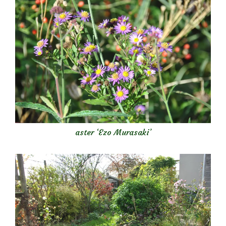
aster ‘Ezo Murasaki’