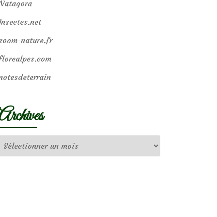
Natagora
Insectes.net
zoom-nature.fr
florealpes.com
notesdeterrain
Archives
Archives