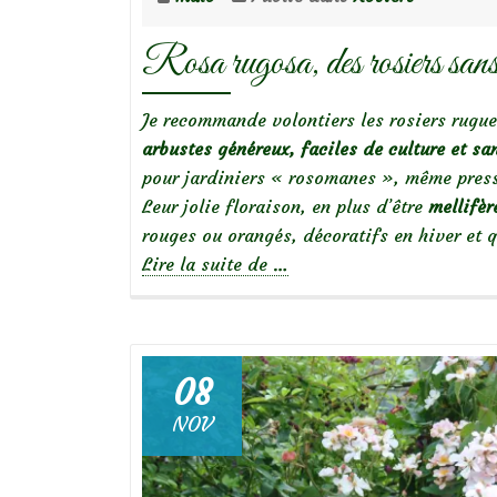
Rosa rugosa, des rosiers sans 
Je recommande volontiers les rosiers rugue
arbustes g
énéreux, faciles de culture et sa
pour jardiniers « rosomanes », même press
Leur jolie floraison, en plus d’être
mellifèr
rouges ou orangés, décoratifs en hiver et q
à
Lire la suite de
…
propos
deRosa
rugosa,
des
08
rosiers
NOV
sans
chichis!