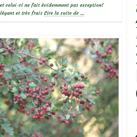
et celui-ci ne fait évidemment pas exception!
à
légant et très frais
Lire la suite de
…
propos
de
Focus
sur
le
rosier
Pénélope