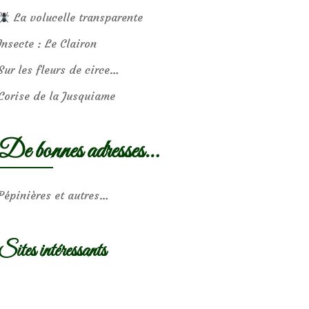
La volucelle transparente
Insecte : Le Clairon
Sur les fleurs de circe…
Corise de la Jusquiame
De bonnes adresses…
Pépinières et autres…
Sites intéressants