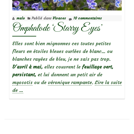
malo
Publié dans
Vivaces
10 commentaires
Omphalode ‘Starry Eyes’
Elles sont bien mignonnes ces toutes petites
fleurs en étoiles bleues ourlées de blanc… ou
blanches rayées de bleu, je ne sais pas trop.
D’avril à mai,
elles couvrent le
feuillage vert,
persistant,
et lui donnent un petit air de
myosotis
ou de
véronique rampante
.
Lire la suite
à
de
…
propos
deOmphalode
‘Starry
Eyes’