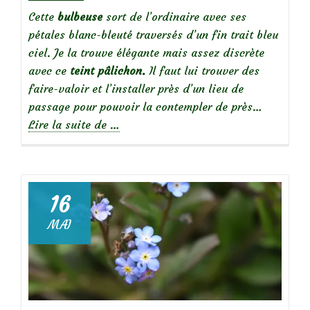
Cette
bulbeuse
sort de l’ordinaire avec ses
pétales blanc-bleuté traversés d’un fin trait bleu
ciel. Je la trouve élégante mais assez discrète
avec ce
teint pâlichon.
Il faut lui trouver des
faire-valoir et l’installer près d’un lieu de
passage pour pouvoir la contempler de près…
à
Lire la suite de
…
propos
dePuschkinia
Libanotica,
Scille
16
du
MAI
Liban