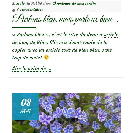
malo
Publié dans
Chroniques de mon jardin
7 commentaires
Parlons bleu, mais parlons bien…
« Parlons bleu », c’est le titre du dernier
article
de blog de Gine.
Elle m’a donné envie de la
copier avec un article tout de bleu vêtu, sans
trop de mots!
à
Lire la suite de
…
propos
deParlons
bleu,
mais
08
parlons
MAI
bien…