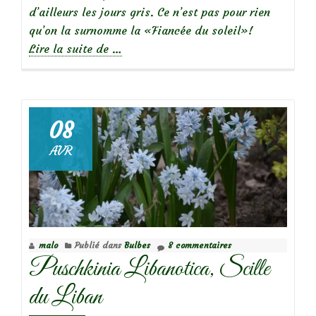
d’ailleurs les jours gris. Ce n’est pas pour rien
qu’on la surnomme la «Fiancée du soleil»!
à
Lire la suite de
…
propos
deBelle
sauvageonne
:
08
Chicorée
AVR
Sauvage
malo
Publié dans
Bulbes
8 commentaires
Puschkinia Libanotica, Scille
du Liban