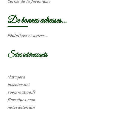
Corise de la Jusquiame
De bonnes adresses…
Pépinières et autres…
Sites intéressants
Natagora
Insectes.net
zoom-nature.fr
florealpes.com
notesdeterrain