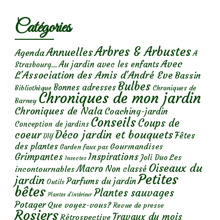
Catégories
Arbres & Arbustes
Annuelles
Agenda
A
Avec
Au jardin avec les enfants
Strasbourg...
L'Association des Amis d'André Eve
Bassin
Bulbes
Bonnes adresses
Chroniques de
Bibliothèque
Chroniques de mon jardin
Barney
Chroniques de Nala
Coaching-jardin
Conseils
Coups de
Conception de jardins
Déco jardin et bouquets
coeur
Fêtes
DIY
des plantes
Gourmandises
Garden faux pas
Grimpantes
Inspirations
Les
Joli Duo
Insectes
Oiseaux du
Macro
Non classé
incontournables
Petites
jardin
Parfums du jardin
Outils
bêtes
Plantes sauvages
Plantes d’intérieur
Potager
Que voyez-vous?
Revue de presse
Rosiers
Travaux du mois
Rétrospective