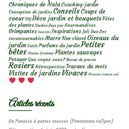
Chroniques de Nala
Coaching-jardin
Conseils
Coups de
Conception de jardins
Déco jardin et bouquets
coeur
Fêtes
DIY
des plantes
Gourmandises
Garden faux pas
Grimpantes
Inspirations
Les
Joli Duo
Insectes
Oiseaux du
Macro
Non classé
incontournables
Petites
jardin
Parfums du jardin
Outils
bêtes
Plantes sauvages
Plantes d’intérieur
Potager
Que voyez-vous?
Revue de presse
Rosiers
Travaux du mois
Rétrospective
Vivaces
Visites de jardins
Vivaces couvre-sol
Articles récents
La Punaise à pattes rousses (Pentatoma rufipes)