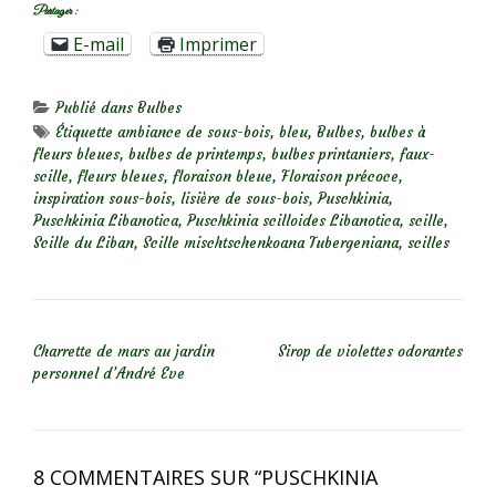
Partager :
E-mail
Imprimer
Publié dans
Bulbes
Étiquette
ambiance de sous-bois
,
bleu
,
Bulbes
,
bulbes à
fleurs bleues
,
bulbes de printemps
,
bulbes printaniers
,
faux-
scille
,
fleurs bleues
,
floraison bleue
,
Floraison précoce
,
inspiration sous-bois
,
lisière de sous-bois
,
Puschkinia
,
Puschkinia Libanotica
,
Puschkinia scilloides Libanotica
,
scille
,
Scille du Liban
,
Scille mischtschenkoana Tubergeniana
,
scilles
NAVIGATION DE L’ARTICLE
Charrette de mars au jardin
Sirop de violettes odorantes
personnel d’André Eve
8 COMMENTAIRES SUR “
PUSCHKINIA