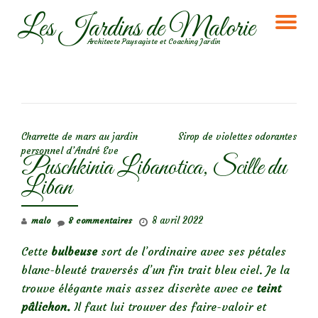
Les Jardins de Malorie
DÉ
Aller
Architecte Paysagiste et Coaching Jardin
au
LA
contenu
NA
NAVIGATION DE L’ARTICLE
Charrette de mars au jardin
Sirop de violettes odorantes
personnel d’André Eve
Puschkinia Libanotica, Scille du
Liban
8 avril 2022
malo
8 commentaires
Cette
bulbeuse
sort de l’ordinaire avec ses pétales
blanc-bleuté traversés d’un fin trait bleu ciel. Je la
trouve élégante mais assez discrète avec ce
teint
pâlichon.
Il faut lui trouver des faire-valoir et