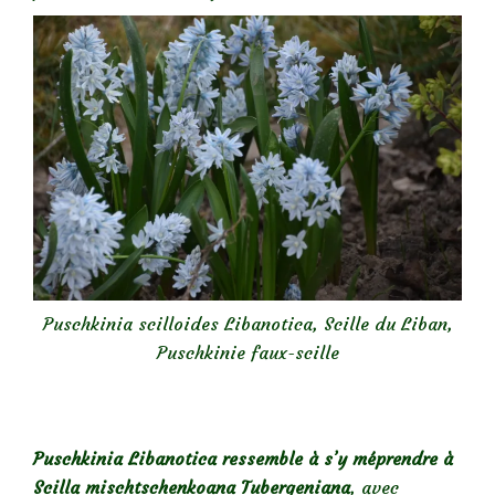
Puschkinia scilloides Libanotica,
Scille du Liban,
Puschkinie faux-scille
Puschkinia Libanotica ressemble à s’y méprendre à
Scilla mischtschenkoana Tubergeniana
, avec