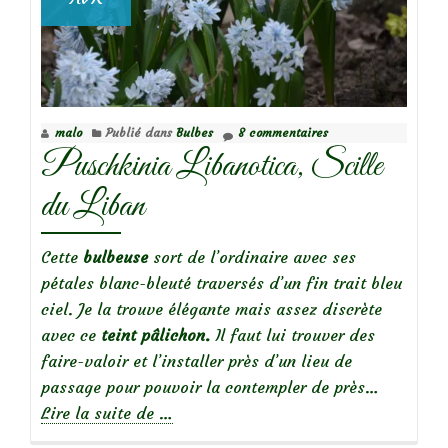
malo
Publié dans
Bulbes
8 commentaires
Puschkinia Libanotica, Scille
du Liban
Cette
bulbeuse
sort de l’ordinaire avec ses
pétales blanc-bleuté traversés d’un fin trait bleu
ciel. Je la trouve élégante mais assez discrète
avec ce
teint pâlichon.
Il faut lui trouver des
faire-valoir et l’installer près d’un lieu de
passage pour pouvoir la contempler de près…
à
Lire la suite de
…
propos