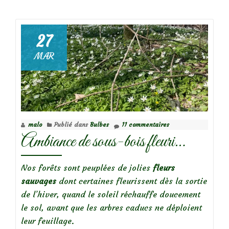
dePuschkinia
Libanotica,
Scille
27
du
MAR
Liban
malo
Publié dans
Bulbes
11 commentaires
Ambiance de sous-bois fleuri…
Nos forêts sont peuplées de jolies
fleurs
sauvages
dont certaines fleurissent dès la sortie
de l’hiver, quand le soleil réchauffe doucement
le sol, avant que les arbres caducs ne déploient
leur feuillage.