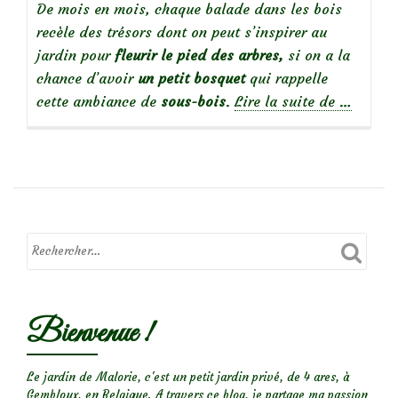
De mois en mois, chaque balade dans les bois
recèle des trésors dont on peut s’inspirer au
jardin pour
fleurir le pied des arbres,
si on a la
chance d’avoir
un petit bosquet
qui rappelle
à
cette ambiance de
sous-bois
.
Lire la suite de
…
propos
deAmbia
de
sous-
bois
fleuri…
Bienvenue !
Le jardin de Malorie, c'est un petit jardin privé, de 4 ares, à
Gembloux, en Belgique. A travers ce blog, je partage ma passion