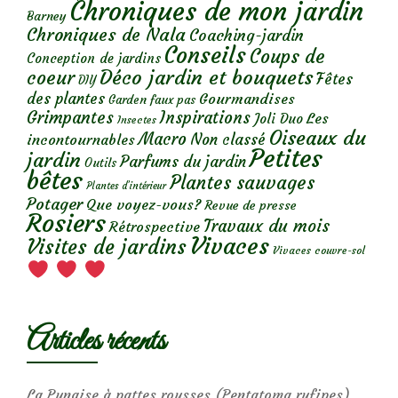
Chroniques de mon jardin
Barney
Chroniques de Nala
Coaching-jardin
Conseils
Coups de
Conception de jardins
Déco jardin et bouquets
coeur
Fêtes
DIY
des plantes
Gourmandises
Garden faux pas
Grimpantes
Inspirations
Les
Joli Duo
Insectes
Oiseaux du
Macro
Non classé
incontournables
Petites
jardin
Parfums du jardin
Outils
bêtes
Plantes sauvages
Plantes d’intérieur
Potager
Que voyez-vous?
Revue de presse
Rosiers
Travaux du mois
Rétrospective
Vivaces
Visites de jardins
Vivaces couvre-sol
Articles récents
La Punaise à pattes rousses (Pentatoma rufipes)