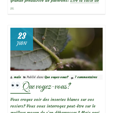
grande prédatrice de pucerons!
Lire la suite de
propos
…
de
Que
voyez-
23
vous?
JUIN
malo
Publié dans
Que voyez-vous?
7 commentaires
Que voyez-vous?
Vous croyez voir des insectes blancs sur vos
rosiers? Vous vous interrogez peut-être sur le
meilleur moyen de s’en débarrasser ? Mais ceci