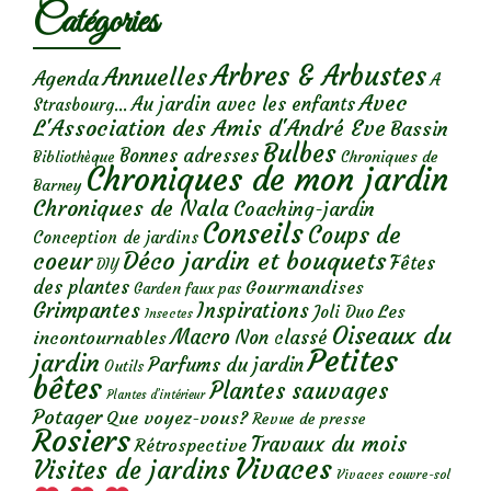
Catégories
Arbres & Arbustes
Annuelles
Agenda
A
Avec
Au jardin avec les enfants
Strasbourg...
L'Association des Amis d'André Eve
Bassin
Bulbes
Bonnes adresses
Chroniques de
Bibliothèque
Chroniques de mon jardin
Barney
Chroniques de Nala
Coaching-jardin
Conseils
Coups de
Conception de jardins
Déco jardin et bouquets
coeur
Fêtes
DIY
des plantes
Gourmandises
Garden faux pas
Grimpantes
Inspirations
Les
Joli Duo
Insectes
Oiseaux du
Macro
Non classé
incontournables
Petites
jardin
Parfums du jardin
Outils
bêtes
Plantes sauvages
Plantes d’intérieur
Potager
Que voyez-vous?
Revue de presse
Rosiers
Travaux du mois
Rétrospective
Vivaces
Visites de jardins
Vivaces couvre-sol