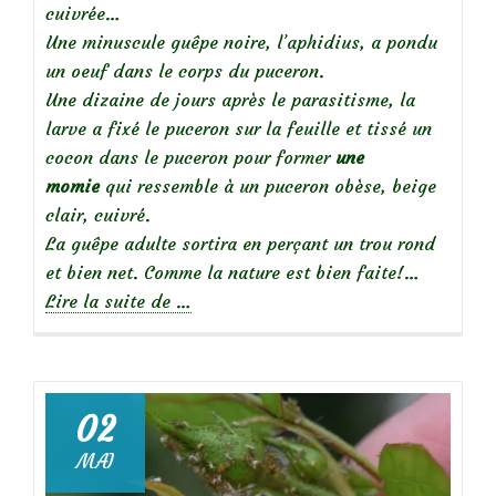
cuivrée…
Une minuscule guêpe noire, l’aphidius, a pondu
un oeuf dans le corps du puceron.
Une dizaine de jours après le parasitisme, la
larve a fixé le puceron sur la feuille et tissé un
cocon dans le puceron pour former
une
momie
qui ressemble à un puceron obèse, beige
clair, cuivré.
La guêpe adulte sortira en perçant un trou rond
et bien net. Comme la nature est bien faite!…
à
Lire la suite de
…
propos
de
Que
02
voyez-
MAI
vous?