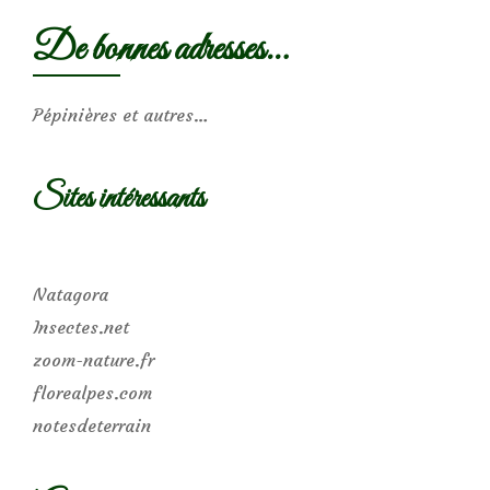
De bonnes adresses…
Pépinières et autres…
Sites intéressants
Natagora
Insectes.net
zoom-nature.fr
florealpes.com
notesdeterrain