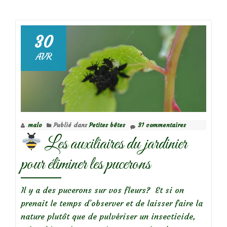
deJ’ai
invité
des
30
amis
AVR
pour
un
buffet
au
jardin…
malo
Publié dans
Petites bêtes
31 commentaires
Les auxiliaires du jardinier
pour éliminer les pucerons
Il y a des pucerons sur vos fleurs? Et si on
prenait le temps d’observer et de laisser faire la
nature plutôt que de pulvériser un insecticide,