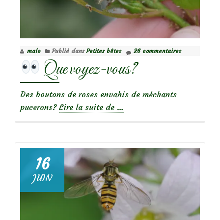
malo
Publié dans
Petites bêtes
26 commentaires
Que voyez-vous?
Des boutons de roses envahis de méchants
à
pucerons?
Lire la suite de
…
propos
de
Que
16
voyez-
JUIN
vous?