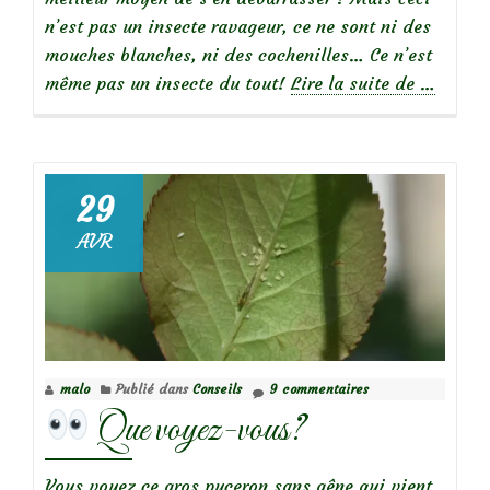
n’est pas un insecte ravageur, ce ne sont ni des
mouches blanches, ni des cochenilles… Ce n’est
à
même pas un insecte du tout!
Lire la suite de
…
propos
de
Que
29
voyez-
AVR
vous?
malo
Publié dans
Conseils
9 commentaires
Que voyez-vous?
Vous voyez ce gros puceron sans gêne qui vient