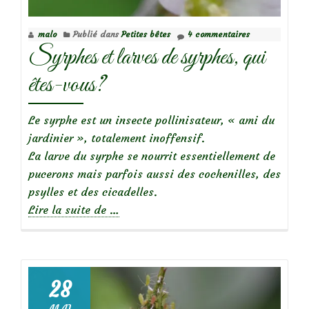
malo
Publié dans
Petites bêtes
4 commentaires
Syrphes et larves de syrphes, qui
êtes-vous?
Le syrphe est un insecte pollinisateur, « ami du
jardinier », totalement inoffensif.
La larve du syrphe se nourrit essentiellement de
pucerons mais parfois aussi des cochenilles, des
psylles et des cicadelles.
à
Lire la suite de
…
propos
deSyrphes
et
larves
28
de