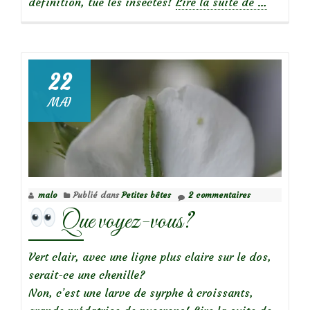
à
définition, tue les insectes!
Lire la suite de
…
propos
deFaire
confianc
22
MAI
malo
Publié dans
Petites bêtes
2 commentaires
Que voyez-vous?
Vert clair, avec une ligne plus claire sur le dos,
serait-ce une chenille?
Non, c’est une larve de syrphe à croissants,
à