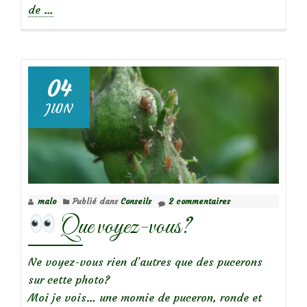
à
de
…
propos
de
Que
04
voyez-
JUIN
vous?
malo
Publié dans
Conseils
2 commentaires
Que voyez-vous?
Ne voyez-vous rien d’autres que des pucerons
sur cette photo?
Moi je vois… une momie de puceron, ronde et