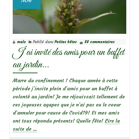
MAI
syrphes,
qui
êtes-
vous?
malo
Publié dans
Petites bêtes
38 commentaires
J’ai invité des amis pour un buffet
au jardin…
Marre du confinement ! Chaque année à cette
période j’invite plein d’amis pour un buffet à
volonté au jardin! Je me réjouissait tellement de
ces joyeuses agapes que je n’ai pas eu le coeur
d’annuler pour cause de Covid19! Et mes amis
ont tous répondu présents! Quelle fête!
Lire la
à
suite de
…
propos