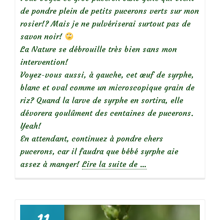
de pondre plein de petits pucerons verts sur mon
rosier!? Mais je ne pulvériserai surtout pas de
savon noir!
La Nature se débrouille très bien sans mon
intervention!
Voyez-vous aussi, à gauche, cet œuf de syrphe,
blanc et oval comme un microscopique grain de
riz? Quand la larve de syrphe en sortira, elle
dévorera goulûment des centaines de pucerons.
Yeah!
En attendant, continuez à pondre chers
pucerons, car il faudra que bébé syrphe aie
à
assez à manger!
Lire la suite de
…
propos
de
Que