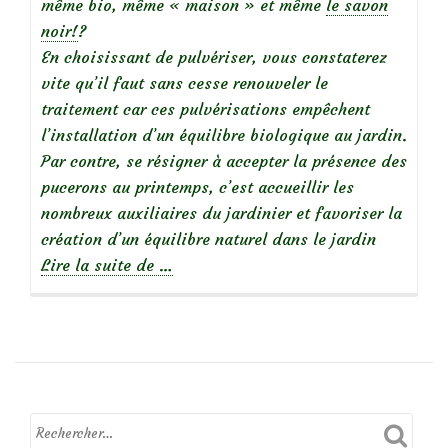
même bio, même « maison » et même
le savon
noir!
?
En choisissant de pulvériser, vous constaterez
vite qu’il faut sans cesse renouveler le
traitement car ces pulvérisations empêchent
l’installation d’un équilibre biologique au jardin.
Par contre, se résigner à accepter la présence des
pucerons au printemps, c’est accueillir les
nombreux auxiliaires du jardinier et favoriser la
création d’un équilibre naturel dans le jardin
à
Lire la suite de
…
propos
de
Les
auxiliaires
du
jardinier