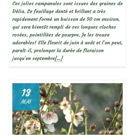
Ces jolies campanules sont issues des graines de
Délia. Le feuillage denté et brillant a très
rapidement formé un buisson de 50 cm environ,
qui sera bientôt rempli de ces longues cloches
rosées, pointillées de pourpre. Je les trouve
adorables! Elle fleurit de juin à août et l’on peut,
paraît-il, prolonger la durée de floraison
En
jusqu’en septembre
[…]
savoir
plus
surCampanules
takesimana
13
MAI