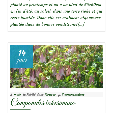
planté au printemps et on a un pied de 60x60cm
en fin d’été, au soleil, dans une terre riche et qui
reste humide. Donc elle est vraiment vigoureuse
En
plantée dans de bonnes conditions!
[…]
savoir
plus
surAchillea
ptarmica
14
‘The
JUIN
Pearl’
malo
Publié dans
Vivaces
7 commentaires
Campanules takesimana