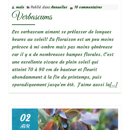
malo
Publié dans
Annuelles
10 commentaires
Verbascums
Les verbascum aiment se prélasser de longues
heures au soleil! La floraison est un peu moins
précoce à mi-ombre mais pas moins généreuse
car il y a de nombreuses hampes florales. C’est
une excellente vivace de plein soleil qui
atteint 70 à 90 cm de hauteur et fleurit
abondamment à la fin du printemps, puis
En
sporadiquement jusqu’en été. J‘aime aussi la
[…]
savoir
plus
surVerba
02
AVR