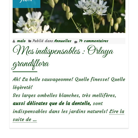
malo
Publié dans
Annuelles
14 commentaires
Mes indispensables : Orlaya
grandiflora
Ah! La belle sauvageonne! Quelle finesse! Quelle
légèreté!
Ses larges ombelles blanches, très mellifères,
aussi délicates que de la dentelle,
sont
indispensables dans les jardins naturels!
Lire la
à
suite de
…
propos
deMes