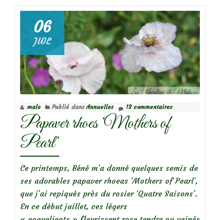
indispensables
:
06
Orlaya
JUIL
grandiflora
malo
Publié dans
Annuelles
13 commentaires
Papaver rhoes ‘Mothers of
Pearl’
Ce printemps, Béné m’a donné quelques semis de
ses adorables papaver rhoeas ‘Mothers of Pearl’,
que j’ai repiqués près du rosier ‘Quatre Saisons’.
En ce début juillet, ces légers
« coquelicots » fleurissent rose tendre ou veinés