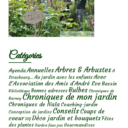
Catégories
Arbres & Arbustes
Annuelles
Agenda
A
Avec
Au jardin avec les enfants
Strasbourg...
L'Association des Amis d'André Eve
Bassin
Bulbes
Bonnes adresses
Chroniques de
Bibliothèque
Chroniques de mon jardin
Barney
Chroniques de Nala
Coaching-jardin
Conseils
Coups de
Conception de jardins
Déco jardin et bouquets
coeur
Fêtes
DIY
des plantes
Gourmandises
Garden faux pas