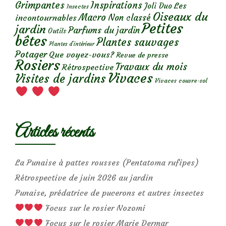
Grimpantes
Inspirations
Les
Joli Duo
Insectes
Oiseaux du
Macro
Non classé
incontournables
Petites
jardin
Parfums du jardin
Outils
bêtes
Plantes sauvages
Plantes d’intérieur
Potager
Que voyez-vous?
Revue de presse
Rosiers
Travaux du mois
Rétrospective
Vivaces
Visites de jardins
Vivaces couvre-sol
Articles récents
La Punaise à pattes rousses (Pentatoma rufipes)
Rétrospective de juin 2026 au jardin
Punaise, prédatrice de pucerons et autres insectes
Focus sur le rosier Nozomi
Focus sur le rosier Marie Dermar