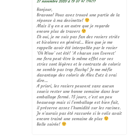
27 novembre 2020 à 19 07 47 114711
Bonjour,
Bravooo! Vous avez trouvé une partie de la
réponse à ma devinette!
Mais il y en a un autre que je regarde
encore plus de travers
Eh oui, je ne suis pas fan des rosiers striés
et bicolores en général… Bien que je me
rappelle avoir été interpellée par le rosier
‘Oh Wow’ cet été! ‘A chacun son Everest’
me fera peut-être le même effet car ses
stries sont légères et le contraste de coloris
ne semble pas trop flashy! Je me méfie
davantage des coloris de Alex Lutz à vrai
dire…
A priori, les rosiers peuvent sans aucun
soucis rester une bonne semaine dans leur
emballage fermé. 15 jours, c’est un peu
beaucoup mais si l’emballage est bien fait,
il préserve assez l’humidité sur les racines.
Je n’aurais pas été rassurée si le colis avait
encore trainé une semaine de plus
Belle soirée!