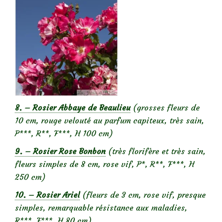
8. – Rosier Abbaye de Beaulieu
(grosses fleurs de
10 cm, rouge velouté au parfum capiteux, très sain,
P***, R**, F***, H 100 cm)
9. – Rosier Rose Bonbon
(très florifère et très sain,
fleurs simples de 8 cm, rose vif, P*, R**, F***, H
250 cm)
10. – Rosier Ariel
(fleurs de 3 cm, rose vif, presque
simples, remarquable résistance aux maladies,
R***, F***, H 80 cm)