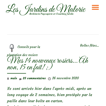
Les Jardins de Malorie
DÉ
Aller
Architecte Paysagiste et Coaching Jardin
au
LA
contenu
NA
NAVIGATION DE L’ARTICLE
Belles fêtes…
Conseils pour la
plantation des rosiers
Mes 14 nouveaux rosiers… Ah
non, 15 en fait! ;)
26 novembre 2020
malo
25 commentaires
Ils sont arrivés hier dans l’après-midi, après un
long voyage de 2 semaines, bien protégés par la
paille dans leur boîte en carton.