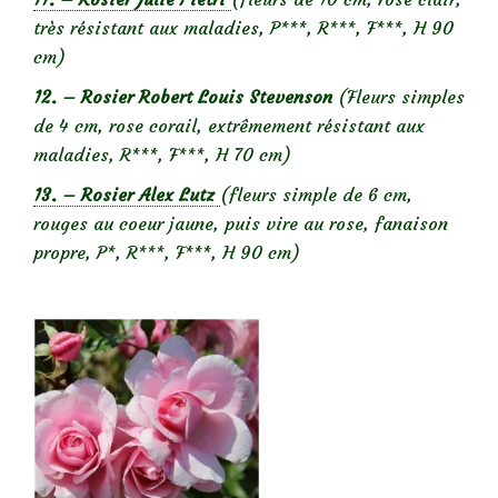
très résistant aux maladies, P***, R***, F***, H 90
cm)
12. – Rosier Robert Louis Stevenson
(Fleurs simples
de 4 cm, rose corail, extrêmement résistant aux
maladies, R***, F***, H 70 cm)
13. – Rosier Alex Lutz
(fleurs simple de 6 cm,
rouges au coeur jaune, puis vire au rose, fanaison
propre, P*, R***, F***, H 90 cm)