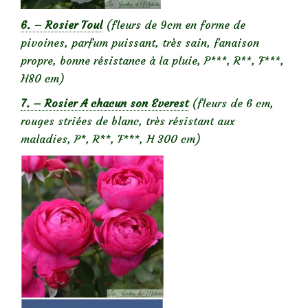
6. – Rosier Toul
(fleurs de 9cm en forme de
pivoines, parfum puissant, très sain, fanaison
propre, bonne résistance à la pluie, P***, R**, F***,
H80 cm)
7. – Rosier A chacun son Everest
(fleurs de 6 cm,
rouges striées de blanc, très résistant aux
maladies, P*, R**, F***, H 300 cm)