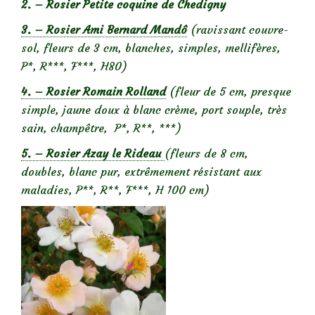
2. – Rosier Petite coquine de Chedigny
3. – Rosier Ami Bernard Mandô
(ravissant couvre-
sol, fleurs de 3 cm, blanches, simples, mellifères,
P*, R***, F***, H80)
4. – Rosier Romain Rolland
(fleur de 5 cm, presque
simple, jaune doux à blanc crème, port souple, très
sain, champêtre, P*, R**, ***)
5. – Rosier Azay le Rideau
(fleurs de 8 cm,
doubles, blanc pur, extrêmement résistant aux
maladies, P**, R**, F***, H 100 cm)