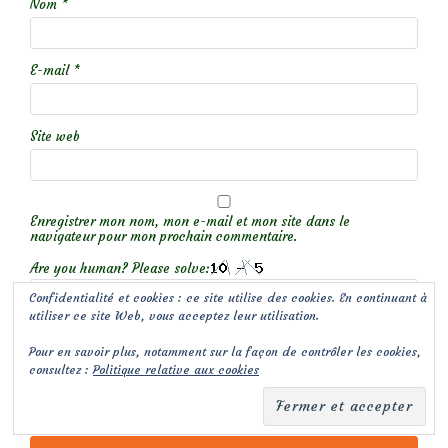
Nom
*
E-mail
*
Site web
Enregistrer mon nom, mon e-mail et mon site dans le
navigateur pour mon prochain commentaire.
Are you human? Please solve:
Confidentialité et cookies : ce site utilise des cookies. En continuant à
utiliser ce site Web, vous acceptez leur utilisation.
Pour en savoir plus, notamment sur la façon de contrôler les cookies,
Prévenez-moi de tous les nouveaux commentaires par e-
consultez :
Politique relative aux cookies
mail.
Prévenez-moi de tous les nouveaux articles par e-mail.