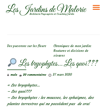
Les Jardins de Malorie
DÉ
Aller
Architecte Paysagiste et Coaching Jardin
au
LA
contenu
NA
NAVIGATION DE L’ARTICLE
Des pucerons sur les fleurs
Chroniques de mon jardin:
Boutures et divisions de
vivaces
Les bryophytes… Les quoi???
27 mars 2020
malo
20 commentaires
« Les bryophytes…
– Les quoi???
– Les bryophytes : les mousses, les sphaignes, des
plantes terrestres qui ne possèdent pas de vrai