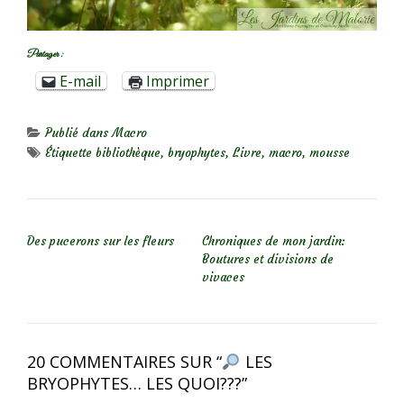
Partager :
E-mail
Imprimer
Publié dans
Macro
Étiquette
bibliothèque
,
bryophytes
,
Livre
,
macro
,
mousse
NAVIGATION DE L’ARTICLE
Des pucerons sur les fleurs
Chroniques de mon jardin:
Boutures et divisions de
vivaces
20 COMMENTAIRES SUR “
LES
BRYOPHYTES… LES QUOI???
”