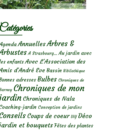
Catégories
Arbres &
Annuelles
Agenda
Arbustes
Au jardin avec
A Strasbourg...
Avec L'Association des
les enfants
Amis d'André Eve
Bassin
Bibliothèque
Bulbes
Bonnes adresses
Chroniques de
Chroniques de mon
Barney
jardin
Chroniques de Nala
Coaching-jardin
Conception de jardins
Conseils
Déco
Coups de coeur
DIY
jardin et bouquets
Fêtes des plantes