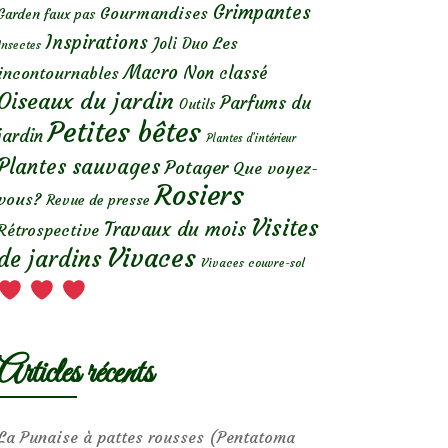
Grimpantes
Gourmandises
Garden faux pas
Inspirations
Les
Joli Duo
Insectes
Macro
Non classé
incontournables
Oiseaux du jardin
Parfums du
Outils
Petites bêtes
jardin
Plantes d’intérieur
Plantes sauvages
Potager
Que voyez-
Rosiers
vous?
Revue de presse
Visites
Travaux du mois
Rétrospective
Vivaces
de jardins
Vivaces couvre-sol
Articles récents
La Punaise à pattes rousses (Pentatoma