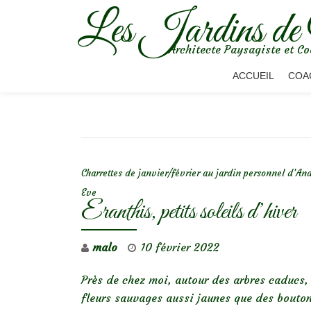
Les Jardins de
Aller
Architecte Paysagiste et Co
au
contenu
ACCUEIL
COA
NAVIGATION DE L’ARTICLE
Charrettes de janvier/février au jardin personnel d’An
Eve
Eranthis, petits soleils d’hiver
malo
10 février 2022
Près de chez moi, autour des arbres caducs, 
fleurs sauvages aussi jaunes que des boutons