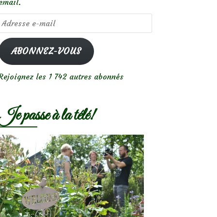
email.
Adresse
e-
mail
ABONNEZ-VOUS
Rejoignez les 1 742 autres abonnés
Je passe à la télé!