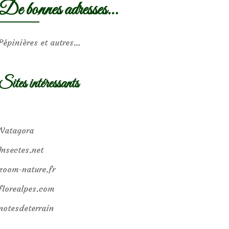
De bonnes adresses…
Pépinières et autres…
Sites intéressants
Natagora
Insectes.net
zoom-nature.fr
florealpes.com
notesdeterrain