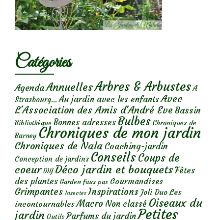
Catégories
Arbres & Arbustes
Annuelles
Agenda
A
Avec
Au jardin avec les enfants
Strasbourg...
L'Association des Amis d'André Eve
Bassin
Bulbes
Bonnes adresses
Chroniques de
Bibliothèque
Chroniques de mon jardin
Barney
Chroniques de Nala
Coaching-jardin
Conseils
Coups de
Conception de jardins
Déco jardin et bouquets
coeur
Fêtes
DIY
des plantes
Gourmandises
Garden faux pas
Grimpantes
Inspirations
Les
Joli Duo
Insectes
Oiseaux du
Macro
Non classé
incontournables
Petites
jardin
Parfums du jardin
Outils