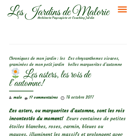
Les Jardins de Malorie
DÉ
Aller
Architecte Paysagiste et Coaching Jardin
au
LA
contenu
NA
NAVIGATION DE L’ARTICLE
Chroniques de mon jardin : les
Les chrysanthemes vivaces,
graminées de mon petit jardin
belles marguerites d’automne
Les asters, les rois de
l’automne!
18 octobre 2017
malo
17 commentaires
Les asters, ou marguerites d’automne, sont les rois
incontestés du moment!
Leurs centaines de petites
étoiles blanches, roses, carmin, bleues ou
mauves, illuminent les massifs et prolongent avec