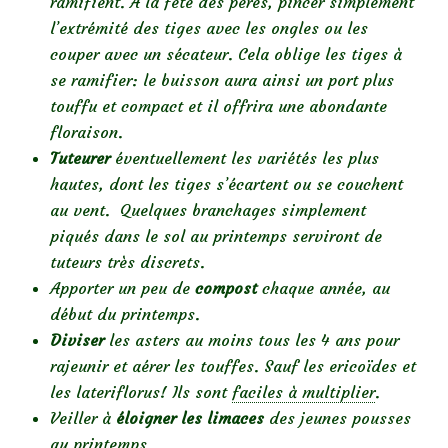
ramifient. A la fête des pères, pincer simplement
l’extrémité des tiges avec les ongles ou les
couper avec un sécateur. Cela oblige les tiges à
se ramifier: le buisson aura ainsi un port plus
touffu et compact et il offrira une abondante
floraison.
Tuteurer
éventuellement les variétés les plus
hautes, dont les tiges s’écartent ou se couchent
au vent. Quelques branchages simplement
piqués dans le sol au printemps serviront de
tuteurs très discrets.
Apporter un peu de
compost
chaque année, au
début du printemps.
Diviser
les asters au moins tous les 4 ans pour
rajeunir et aérer les touffes. Sauf les ericoïdes et
les lateriflorus! Ils sont
faciles à multiplier
.
Veiller à
éloigner les limaces
des jeunes pousses
au printemps