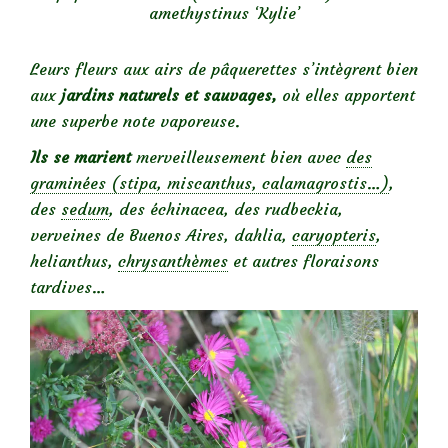
amethystinus ‘Kylie’
Leurs fleurs aux airs de pâquerettes s’intègrent bien
aux
jardins naturels et sauvages,
où elles apportent
une superbe note vaporeuse.
Ils se marient
merveilleusement bien avec
des
graminées (stipa, miscanthus, calamagrostis…)
,
des
sedum
, des échinacea, des rudbeckia,
verveines de Buenos Aires, dahlia,
caryopteris
,
helianthus,
chrysanthèmes
et autres floraisons
tardives…