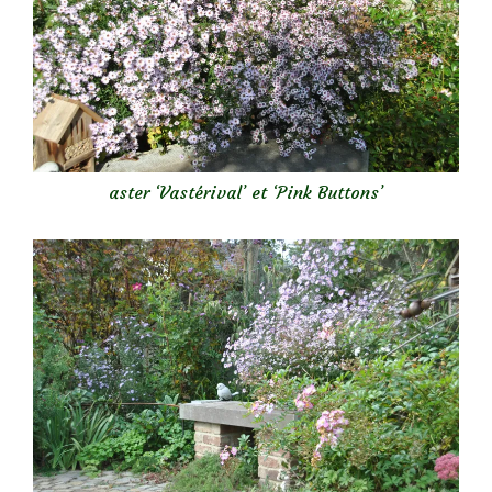
aster ‘Vastérival’ et ‘Pink Buttons’