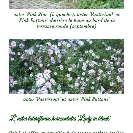
aster ‘Pink Star’ (à gauche), aster ‘Vastérival’ et
‘Pink Buttons’ derrière le banc au bord de la
terrasse ronde (septembre)
aster ‘Vastérival’ et aster ‘Pink Buttons’
L
’aster lateriflorus horizontalis ‘Lady in black’