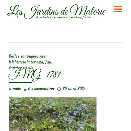
Les Jardins de Malorie
DÉ
Aller
Architecte Paysagiste et Coaching Jardin
au
LA
contenu
NA
NAVIGATION DE L’ARTICLE
Belles sauvageonnes :
Waldsteinia ternata, faux-
fraisier stérile
IMG_1781
20 avril 2021
malo
0 commentaires