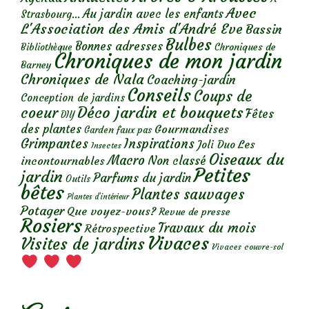
Avec
Au jardin avec les enfants
Strasbourg...
L'Association des Amis d'André Eve
Bassin
Bulbes
Bonnes adresses
Chroniques de
Bibliothèque
Chroniques de mon jardin
Barney
Chroniques de Nala
Coaching-jardin
Conseils
Coups de
Conception de jardins
Déco jardin et bouquets
coeur
Fêtes
DIY
des plantes
Gourmandises
Garden faux pas
Grimpantes
Inspirations
Les
Joli Duo
Insectes
Oiseaux du
Macro
Non classé
incontournables
Petites
jardin
Parfums du jardin
Outils
bêtes
Plantes sauvages
Plantes d’intérieur
Potager
Que voyez-vous?
Revue de presse
Rosiers
Travaux du mois
Rétrospective
Vivaces
Visites de jardins
Vivaces couvre-sol