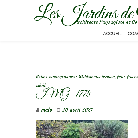
Les Jardins de
Aller
Architecte Paysagiste et Co
au
contenu
ACCUEIL
COA
NAVIGATION DE L’ARTICLE
Belles sauvageonnes : Waldsteinia ternata, faux-fraisi
stérile
IMG_1778
malo
20 avril 2021