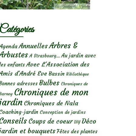
Catégories
Arbres &
Annuelles
Agenda
Arbustes
Au jardin avec
A Strasbourg...
Avec L'Association des
les enfants
Amis d'André Eve
Bassin
Bibliothèque
Bulbes
Bonnes adresses
Chroniques de
Chroniques de mon
Barney
jardin
Chroniques de Nala
Coaching-jardin
Conception de jardins
Conseils
Déco
Coups de coeur
DIY
jardin et bouquets
Fêtes des plantes