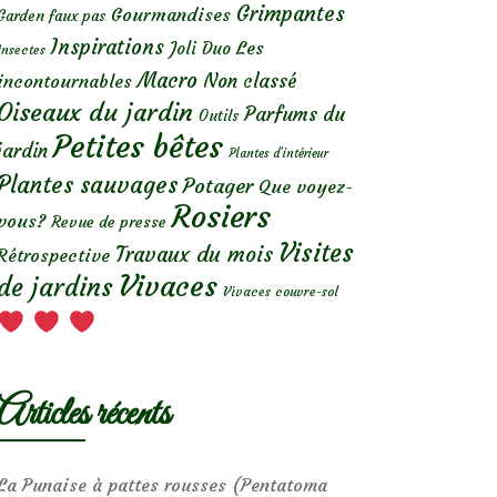
Grimpantes
Gourmandises
Garden faux pas
Inspirations
Les
Joli Duo
Insectes
Macro
Non classé
incontournables
Oiseaux du jardin
Parfums du
Outils
Petites bêtes
jardin
Plantes d’intérieur
Plantes sauvages
Potager
Que voyez-
Rosiers
vous?
Revue de presse
Visites
Travaux du mois
Rétrospective
Vivaces
de jardins
Vivaces couvre-sol
Articles récents
La Punaise à pattes rousses (Pentatoma