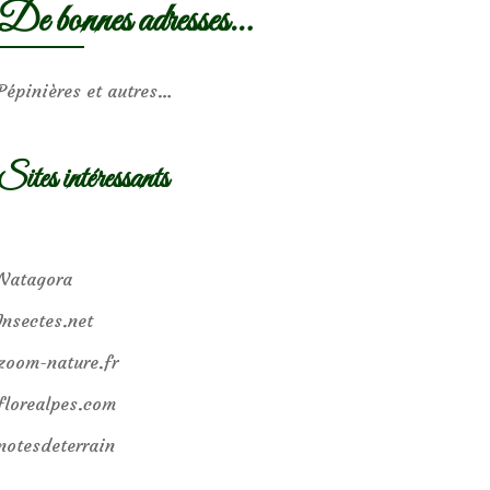
De bonnes adresses…
Pépinières et autres…
Sites intéressants
Natagora
Insectes.net
zoom-nature.fr
florealpes.com
notesdeterrain