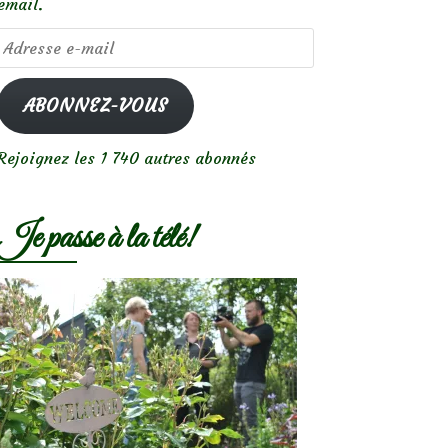
email.
Adresse
e-
mail
ABONNEZ-VOUS
Rejoignez les 1 740 autres abonnés
Je passe à la télé!