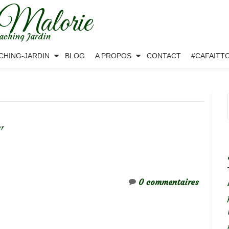
 Malorie
aching Jardin
CHING-JARDIN
BLOG
A PROPOS
CONTACT
#CAFAITT
er
0 commentaires