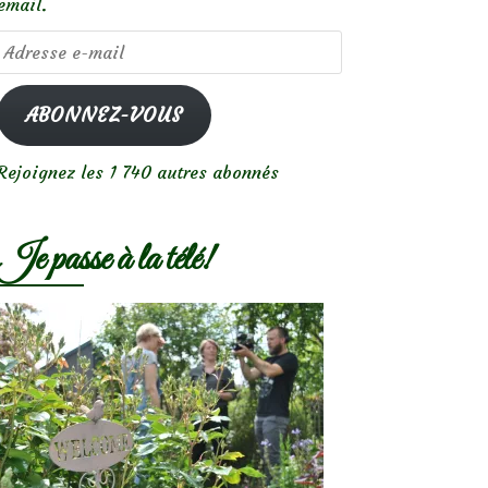
email.
Adresse
e-
mail
ABONNEZ-VOUS
Rejoignez les 1 740 autres abonnés
Je passe à la télé!