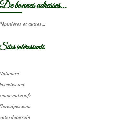
De bonnes adresses…
Pépinières et autres…
Sites intéressants
Natagora
Insectes.net
zoom-nature.fr
florealpes.com
notesdeterrain