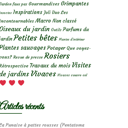
Grimpantes
Gourmandises
Garden faux pas
Inspirations
Les
Joli Duo
Insectes
Macro
Non classé
incontournables
Oiseaux du jardin
Parfums du
Outils
Petites bêtes
jardin
Plantes d’intérieur
Plantes sauvages
Potager
Que voyez-
Rosiers
vous?
Revue de presse
Visites
Travaux du mois
Rétrospective
Vivaces
de jardins
Vivaces couvre-sol
Articles récents
La Punaise à pattes rousses (Pentatoma