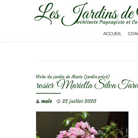
Les Jardins de
Aller
Architecte Paysagiste et Co
au
contenu
ACCUEIL
COA
NAVIGATION DE L’ARTICLE
Visite du jardin de Marie (jardin privé)
rosier ‘Marietta Silva Taro
malo
22 juillet 2020