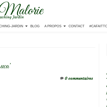
 Malorie
aching Jardin
CHING-JARDIN
BLOG
A PROPOS
CONTACT
#CAFAITT
uca’
0 commentaires