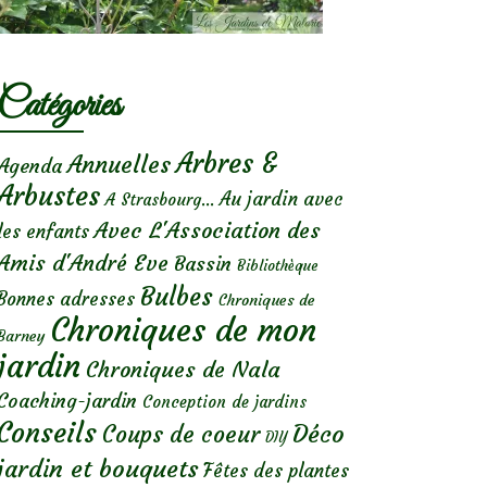
Catégories
Arbres &
Annuelles
Agenda
Arbustes
Au jardin avec
A Strasbourg...
Avec L'Association des
les enfants
Amis d'André Eve
Bassin
Bibliothèque
Bulbes
Bonnes adresses
Chroniques de
Chroniques de mon
Barney
jardin
Chroniques de Nala
Coaching-jardin
Conception de jardins
Conseils
Déco
Coups de coeur
DIY
jardin et bouquets
Fêtes des plantes