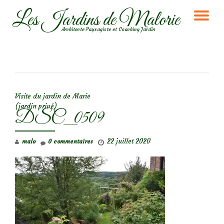
Les Jardins de Malorie
DÉ
Aller
Architecte Paysagiste et Coaching Jardin
au
LA
contenu
NA
NAVIGATION DE L’ARTICLE
Visite du jardin de Marie
(jardin privé)
DSC_0509
22 juillet 2020
malo
0 commentaires