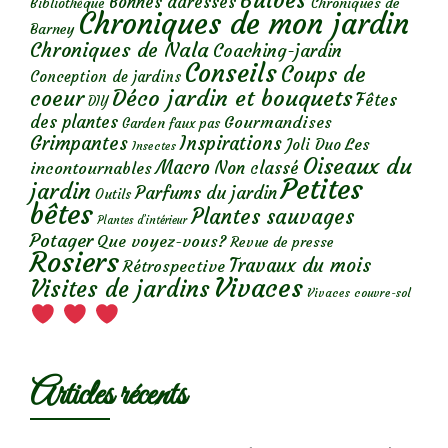
Bulbes
Bonnes adresses
Chroniques de
Bibliothèque
Chroniques de mon jardin
Barney
Chroniques de Nala
Coaching-jardin
Conseils
Coups de
Conception de jardins
Déco jardin et bouquets
coeur
Fêtes
DIY
des plantes
Gourmandises
Garden faux pas
Grimpantes
Inspirations
Les
Joli Duo
Insectes
Oiseaux du
Macro
Non classé
incontournables
Petites
jardin
Parfums du jardin
Outils
bêtes
Plantes sauvages
Plantes d’intérieur
Potager
Que voyez-vous?
Revue de presse
Rosiers
Travaux du mois
Rétrospective
Vivaces
Visites de jardins
Vivaces couvre-sol
Articles récents