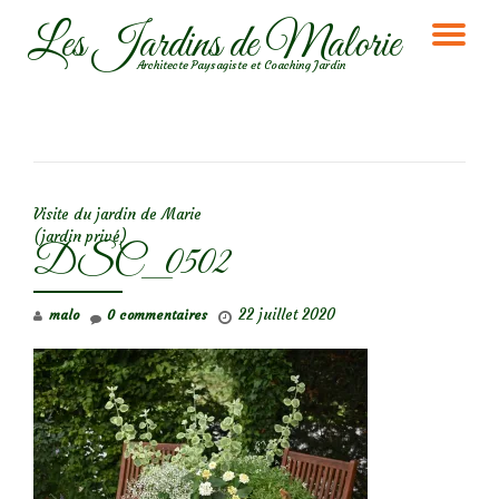
Les Jardins de Malorie
DÉ
Aller
Architecte Paysagiste et Coaching Jardin
au
LA
contenu
NA
NAVIGATION DE L’ARTICLE
Visite du jardin de Marie
(jardin privé)
DSC_0502
22 juillet 2020
malo
0 commentaires