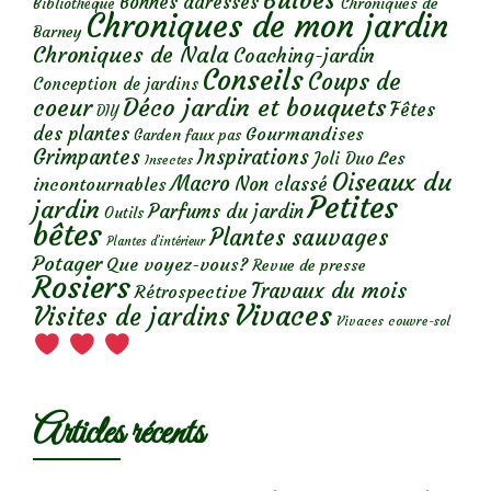
Bulbes
Bonnes adresses
Chroniques de
Bibliothèque
Chroniques de mon jardin
Barney
Chroniques de Nala
Coaching-jardin
Conseils
Coups de
Conception de jardins
Déco jardin et bouquets
coeur
Fêtes
DIY
des plantes
Gourmandises
Garden faux pas
Grimpantes
Inspirations
Les
Joli Duo
Insectes
Oiseaux du
Macro
Non classé
incontournables
Petites
jardin
Parfums du jardin
Outils
bêtes
Plantes sauvages
Plantes d’intérieur
Potager
Que voyez-vous?
Revue de presse
Rosiers
Travaux du mois
Rétrospective
Vivaces
Visites de jardins
Vivaces couvre-sol
Articles récents