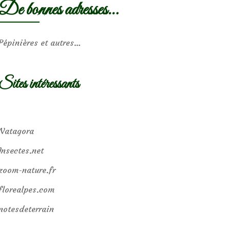
De bonnes adresses…
Pépinières et autres…
Sites intéressants
Natagora
Insectes.net
zoom-nature.fr
florealpes.com
notesdeterrain