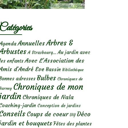
Catégories
Arbres &
Annuelles
Agenda
Arbustes
Au jardin avec
A Strasbourg...
Avec L'Association des
les enfants
Amis d'André Eve
Bassin
Bibliothèque
Bulbes
Bonnes adresses
Chroniques de
Chroniques de mon
Barney
jardin
Chroniques de Nala
Coaching-jardin
Conception de jardins
Conseils
Déco
Coups de coeur
DIY
jardin et bouquets
Fêtes des plantes