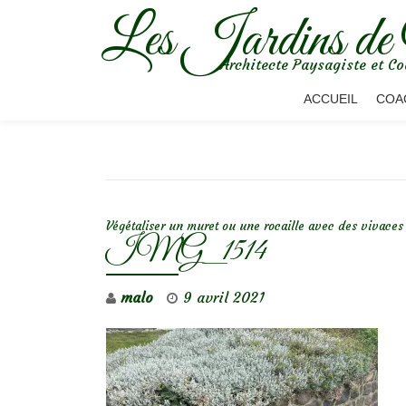
Les Jardins de
Aller
Architecte Paysagiste et Co
au
contenu
ACCUEIL
COA
NAVIGATION DE L’ARTICLE
Végétaliser un muret ou une rocaille avec des vivaces
IMG_1514
malo
9 avril 2021