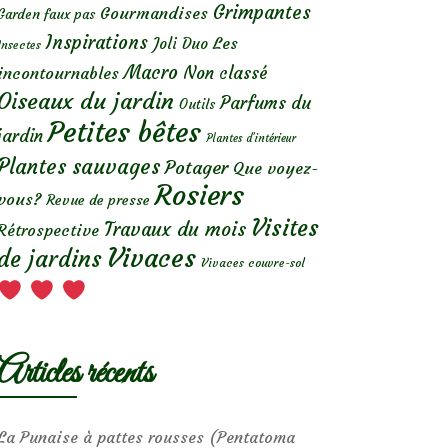
Grimpantes
Gourmandises
Garden faux pas
Inspirations
Les
Joli Duo
Insectes
Macro
Non classé
incontournables
Oiseaux du jardin
Parfums du
Outils
Petites bêtes
jardin
Plantes d’intérieur
Plantes sauvages
Potager
Que voyez-
Rosiers
vous?
Revue de presse
Visites
Travaux du mois
Rétrospective
Vivaces
de jardins
Vivaces couvre-sol
Articles récents
La Punaise à pattes rousses (Pentatoma