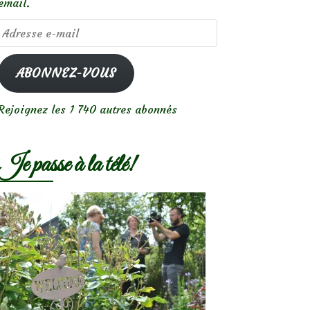
email.
Adresse
e-
mail
ABONNEZ-VOUS
Rejoignez les 1 740 autres abonnés
Je passe à la télé!