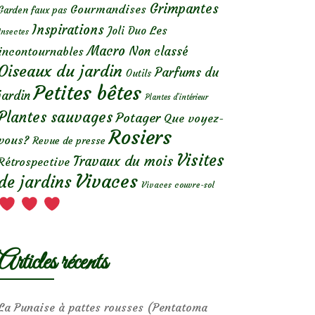
Grimpantes
Gourmandises
Garden faux pas
Inspirations
Les
Joli Duo
Insectes
Macro
Non classé
incontournables
Oiseaux du jardin
Parfums du
Outils
Petites bêtes
jardin
Plantes d’intérieur
Plantes sauvages
Potager
Que voyez-
Rosiers
vous?
Revue de presse
Visites
Travaux du mois
Rétrospective
Vivaces
de jardins
Vivaces couvre-sol
Articles récents
La Punaise à pattes rousses (Pentatoma