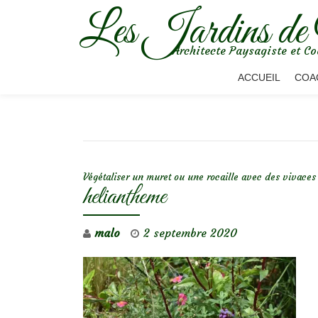
Les Jardins de
Aller
Architecte Paysagiste et Co
au
contenu
ACCUEIL
COA
NAVIGATION DE L’ARTICLE
Végétaliser un muret ou une rocaille avec des vivaces
heliantheme
malo
2 septembre 2020