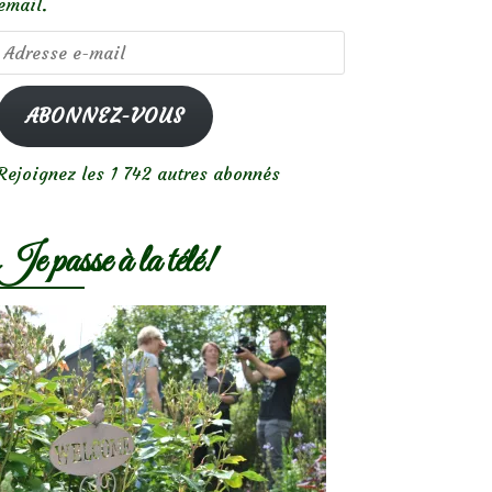
email.
Adresse
e-
mail
ABONNEZ-VOUS
Rejoignez les 1 742 autres abonnés
Je passe à la télé!