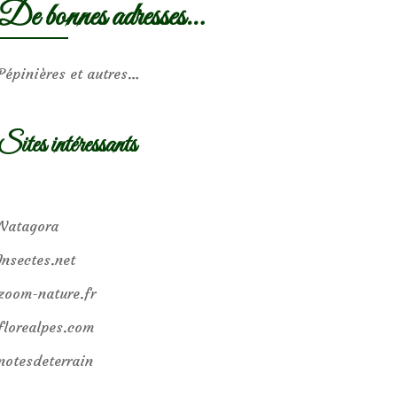
De bonnes adresses…
Pépinières et autres…
Sites intéressants
Natagora
Insectes.net
zoom-nature.fr
florealpes.com
notesdeterrain