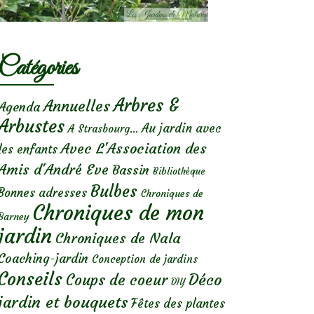
Catégories
Arbres &
Annuelles
Agenda
Arbustes
Au jardin avec
A Strasbourg...
Avec L'Association des
les enfants
Amis d'André Eve
Bassin
Bibliothèque
Bulbes
Bonnes adresses
Chroniques de
Chroniques de mon
Barney
jardin
Chroniques de Nala
Coaching-jardin
Conception de jardins
Conseils
Déco
Coups de coeur
DIY
jardin et bouquets
Fêtes des plantes