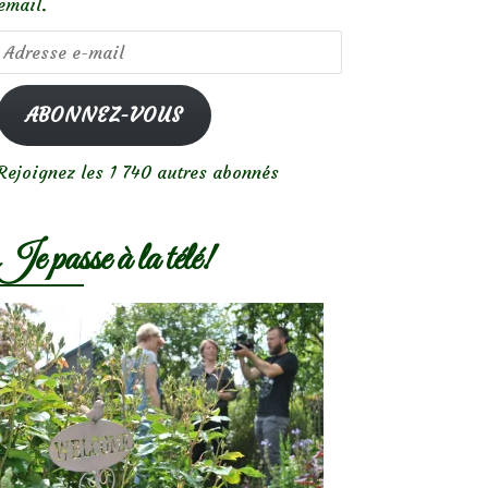
email.
Adresse
e-
mail
ABONNEZ-VOUS
Rejoignez les 1 740 autres abonnés
Je passe à la télé!