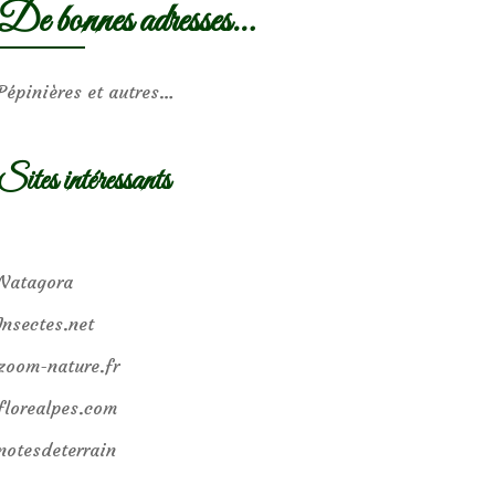
De bonnes adresses…
Pépinières et autres…
Sites intéressants
Natagora
Insectes.net
zoom-nature.fr
florealpes.com
notesdeterrain