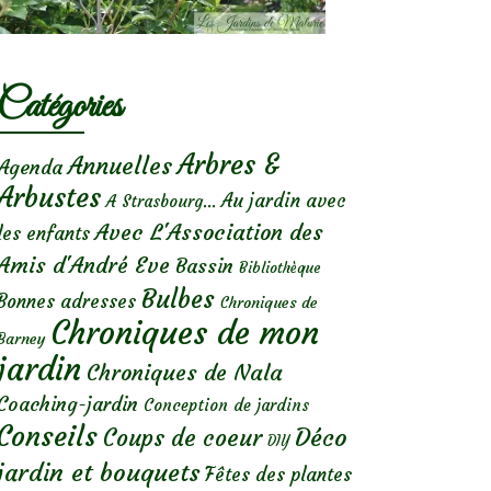
Catégories
Arbres &
Annuelles
Agenda
Arbustes
Au jardin avec
A Strasbourg...
Avec L'Association des
les enfants
Amis d'André Eve
Bassin
Bibliothèque
Bulbes
Bonnes adresses
Chroniques de
Chroniques de mon
Barney
jardin
Chroniques de Nala
Coaching-jardin
Conception de jardins
Conseils
Déco
Coups de coeur
DIY
jardin et bouquets
Fêtes des plantes