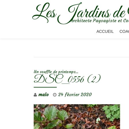
Les Jardins de
Aller
Architecte Paysagiste et Co
au
contenu
ACCUEIL
COA
NAVIGATION DE L’ARTICLE
Un souffle de printemps…
DSC_0556 (2)
malo
24 février 2020