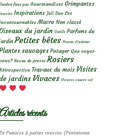
Grimpantes
Gourmandises
Garden faux pas
Inspirations
Les
Joli Duo
Insectes
Macro
Non classé
incontournables
Oiseaux du jardin
Parfums du
Outils
Petites bêtes
jardin
Plantes d’intérieur
Plantes sauvages
Potager
Que voyez-
Rosiers
vous?
Revue de presse
Visites
Travaux du mois
Rétrospective
Vivaces
de jardins
Vivaces couvre-sol
Articles récents
La Punaise à pattes rousses (Pentatoma