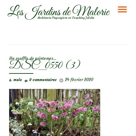
Les Jardins de Malorie
DÉ
Aller
Architecte Paysagiste et Coaching Jardin
au
LA
contenu
NA
NAVIGATION DE L’ARTICLE
Un souffle de printemps…
DSC_0550 (3)
24 février 2020
malo
0 commentaires