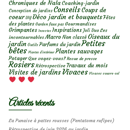
Chroniques de Nala
Coaching-jardin
Conseils
Coups de
Conception de jardins
Déco jardin et bouquets
coeur
Fêtes
DIY
des plantes
Gourmandises
Garden faux pas
Grimpantes
Inspirations
Les
Joli Duo
Insectes
Oiseaux du
Macro
Non classé
incontournables
Petites
jardin
Parfums du jardin
Outils
bêtes
Plantes sauvages
Plantes d’intérieur
Potager
Que voyez-vous?
Revue de presse
Rosiers
Travaux du mois
Rétrospective
Vivaces
Visites de jardins
Vivaces couvre-sol
Articles récents
La Punaise à pattes rousses (Pentatoma rufipes)
Rétrospective de juin 2026 au jardin