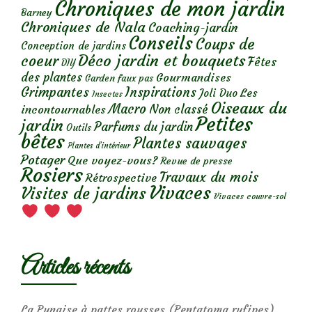
Chroniques de mon jardin
Barney
Chroniques de Nala
Coaching-jardin
Conseils
Coups de
Conception de jardins
Déco jardin et bouquets
coeur
Fêtes
DIY
des plantes
Gourmandises
Garden faux pas
Grimpantes
Inspirations
Les
Joli Duo
Insectes
Oiseaux du
Macro
Non classé
incontournables
Petites
jardin
Parfums du jardin
Outils
bêtes
Plantes sauvages
Plantes d’intérieur
Potager
Que voyez-vous?
Revue de presse
Rosiers
Travaux du mois
Rétrospective
Vivaces
Visites de jardins
Vivaces couvre-sol
Articles récents
La Punaise à pattes rousses (Pentatoma rufipes)