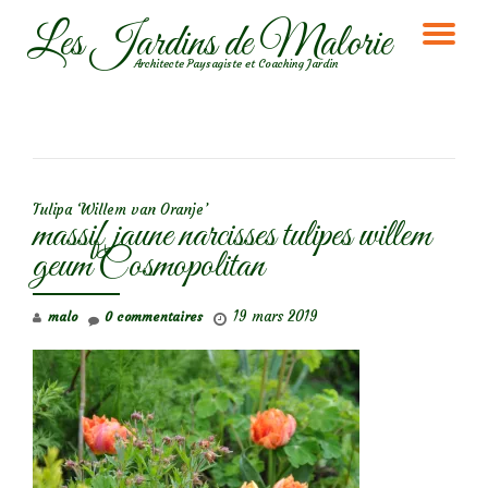
Les Jardins de Malorie
DÉ
Aller
Architecte Paysagiste et Coaching Jardin
au
LA
contenu
NA
NAVIGATION DE L’ARTICLE
Tulipa ‘Willem van Oranje’
massif jaune narcisses tulipes willem
geum Cosmopolitan
19 mars 2019
malo
0 commentaires