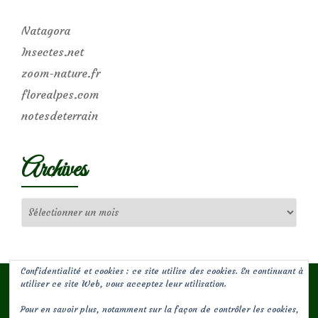
Natagora
Insectes.net
zoom-nature.fr
florealpes.com
notesdeterrain
Archives
Archives
Confidentialité et cookies : ce site utilise des cookies. En continuant à
utiliser ce site Web, vous acceptez leur utilisation.
Pour en savoir plus, notamment sur la façon de contrôler les cookies,
(c) Les Jardins de Malorie