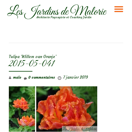
Les Jardins de Malorie
DÉ
Aller
Architecte Paysagiste et Coaching Jardin
au
LA
contenu
NA
NAVIGATION DE L’ARTICLE
Tulipa ‘Willem van Oranje’
2015-05-041
7 janvier 2019
malo
0 commentaires