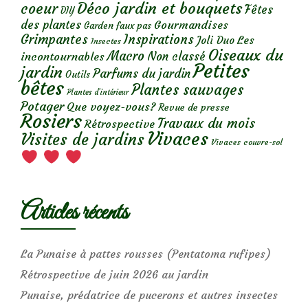
Déco jardin et bouquets
coeur
Fêtes
DIY
des plantes
Gourmandises
Garden faux pas
Grimpantes
Inspirations
Les
Joli Duo
Insectes
Oiseaux du
Macro
Non classé
incontournables
Petites
jardin
Parfums du jardin
Outils
bêtes
Plantes sauvages
Plantes d’intérieur
Potager
Que voyez-vous?
Revue de presse
Rosiers
Travaux du mois
Rétrospective
Vivaces
Visites de jardins
Vivaces couvre-sol
Articles récents
La Punaise à pattes rousses (Pentatoma rufipes)
Rétrospective de juin 2026 au jardin
Punaise, prédatrice de pucerons et autres insectes