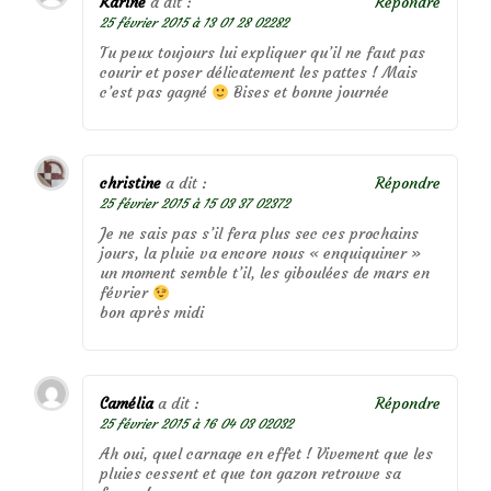
Karine
a dit :
Répondre
25 février 2015 à 13 01 28 02282
Tu peux toujours lui expliquer qu’il ne faut pas
courir et poser délicatement les pattes ! Mais
c’est pas gagné
Bises et bonne journée
christine
a dit :
Répondre
25 février 2015 à 15 03 37 02372
Je ne sais pas s’il fera plus sec ces prochains
jours, la pluie va encore nous « enquiquiner »
un moment semble t’il, les giboulées de mars en
février
bon après midi
Camélia
a dit :
Répondre
25 février 2015 à 16 04 03 02032
Ah oui, quel carnage en effet ! Vivement que les
pluies cessent et que ton gazon retrouve sa