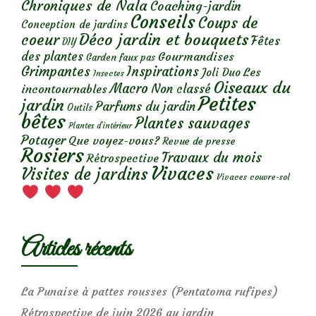
Chroniques de Nala
Coaching-jardin
Conseils
Coups de
Conception de jardins
Déco jardin et bouquets
coeur
Fêtes
DIY
des plantes
Gourmandises
Garden faux pas
Grimpantes
Inspirations
Les
Joli Duo
Insectes
Oiseaux du
Macro
Non classé
incontournables
Petites
jardin
Parfums du jardin
Outils
bêtes
Plantes sauvages
Plantes d’intérieur
Potager
Que voyez-vous?
Revue de presse
Rosiers
Travaux du mois
Rétrospective
Vivaces
Visites de jardins
Vivaces couvre-sol
Articles récents
La Punaise à pattes rousses (Pentatoma rufipes)
Rétrospective de juin 2026 au jardin