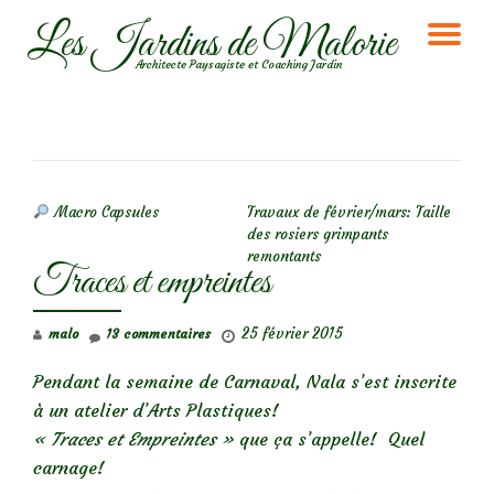
Les Jardins de Malorie
DÉ
Aller
Architecte Paysagiste et Coaching Jardin
au
LA
contenu
NA
NAVIGATION DE L’ARTICLE
Macro Capsules
Travaux de février/mars: Taille
des rosiers grimpants
remontants
Traces et empreintes
25 février 2015
malo
13 commentaires
Pendant la semaine de Carnaval, Nala s’est inscrite
à un atelier d’Arts Plastiques!
« Traces et Empreintes »
que ça s’appelle! Quel
carnage!