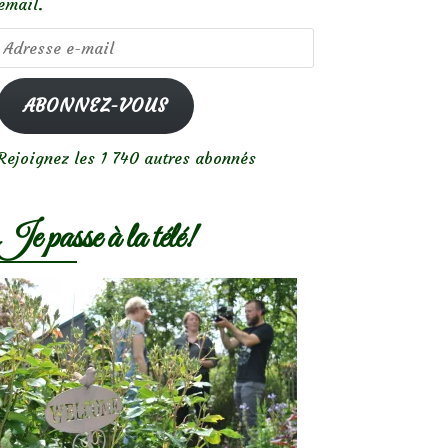
email.
Adresse
e-
mail
ABONNEZ-VOUS
Rejoignez les 1 740 autres abonnés
Je passe à la télé!