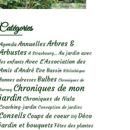
Catégories
Arbres &
Annuelles
Agenda
Arbustes
Au jardin avec
A Strasbourg...
Avec L'Association des
les enfants
Amis d'André Eve
Bassin
Bibliothèque
Bulbes
Bonnes adresses
Chroniques de
Chroniques de mon
Barney
jardin
Chroniques de Nala
Coaching-jardin
Conception de jardins
Conseils
Déco
Coups de coeur
DIY
jardin et bouquets
Fêtes des plantes