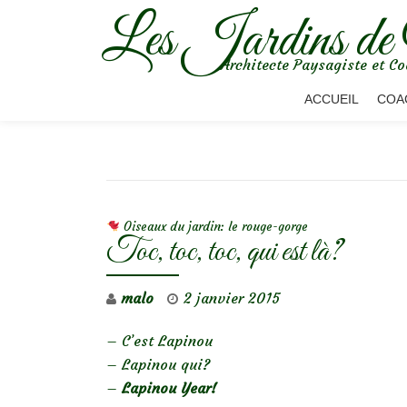
Les Jardins de
Aller
Architecte Paysagiste et Co
au
contenu
ACCUEIL
COA
NAVIGATION DE L’ARTICLE
Oiseaux du jardin: le rouge-gorge
Toc, toc, toc, qui est là?
malo
2 janvier 2015
– C’est Lapinou
– Lapinou qui?
–
Lapinou Year!