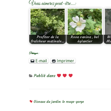
Vous aimerez peut-être...:
Profiter de la
Rosa canina , bel
Bl
fraîcheur matinale…
églantier
Mo
Partager :
E-mail
Imprimer
Publié dans
NAVIGATION DE L’ARTICLE
Oiseaux du jardin: le rouge-gorge