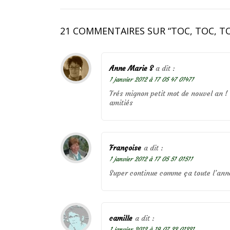
21 COMMENTAIRES SUR “
TOC, TOC, TO
Anne Marie S
a dit :
1 janvier 2012 à 17 05 47 01471
Trés mignon petit mot de nouvel an !
amitiés
Françoise
a dit :
1 janvier 2012 à 17 05 51 01511
Super continue comme ça toute l’anné
camille
a dit :
1 janvier 2012 à 19 07 33 01331