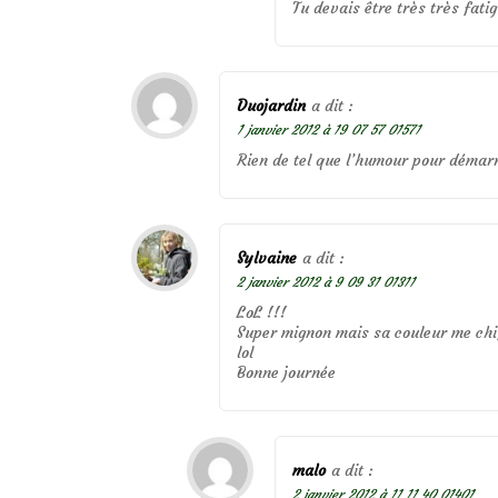
Tu devais être très très fati
Duojardin
a dit :
1 janvier 2012 à 19 07 57 01571
Rien de tel que l’humour pour démarr
Sylvaine
a dit :
2 janvier 2012 à 9 09 31 01311
LoL !!!
Super mignon mais sa couleur me chif
lol
Bonne journée
malo
a dit :
2 janvier 2012 à 11 11 40 01401