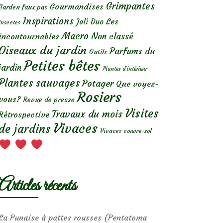
Grimpantes
Gourmandises
Garden faux pas
Inspirations
Les
Joli Duo
Insectes
Macro
Non classé
incontournables
Oiseaux du jardin
Parfums du
Outils
Petites bêtes
jardin
Plantes d’intérieur
Plantes sauvages
Potager
Que voyez-
Rosiers
vous?
Revue de presse
Visites
Travaux du mois
Rétrospective
Vivaces
de jardins
Vivaces couvre-sol
Articles récents
La Punaise à pattes rousses (Pentatoma