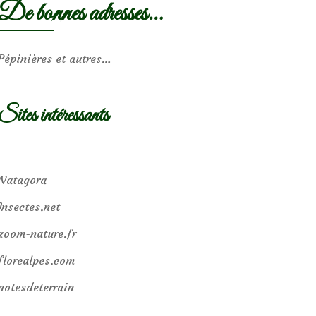
De bonnes adresses…
Pépinières et autres…
Sites intéressants
Natagora
Insectes.net
zoom-nature.fr
florealpes.com
notesdeterrain