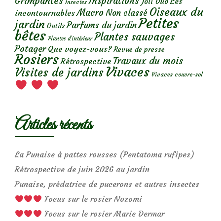
Grimpantes
Inspirations
Les
Joli Duo
Insectes
Oiseaux du
Macro
Non classé
incontournables
Petites
jardin
Parfums du jardin
Outils
bêtes
Plantes sauvages
Plantes d’intérieur
Potager
Que voyez-vous?
Revue de presse
Rosiers
Travaux du mois
Rétrospective
Vivaces
Visites de jardins
Vivaces couvre-sol
Articles récents
La Punaise à pattes rousses (Pentatoma rufipes)
Rétrospective de juin 2026 au jardin
Punaise, prédatrice de pucerons et autres insectes
Focus sur le rosier Nozomi
Focus sur le rosier Marie Dermar