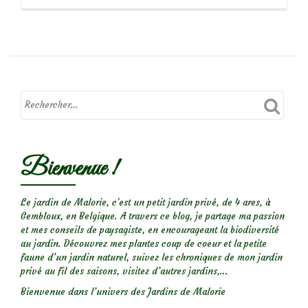
propos
deQue
faire
au
jardin
en
juillet/août
?
Farniente!
Bienvenue !
Le jardin de Malorie, c'est un petit jardin privé, de 4 ares, à
Gembloux, en Belgique. A travers ce blog, je partage ma passion
et mes conseils de paysagiste, en encourageant la biodiversité
au jardin. Découvrez mes plantes coup de coeur et la petite
faune d’un jardin naturel, suivez les chroniques de mon jardin
privé au fil des saisons, visitez d’autres jardins,...
Bienvenue dans l’univers des Jardins de Malorie