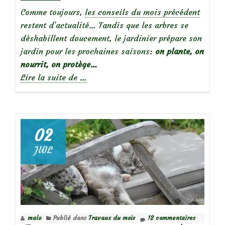
Comme toujours,
les conseils du mois précédent
restent d’actualité… Tandis que les arbres se
déshabillent doucement, le jardinier prépare son
jardin pour les prochaines saisons:
on plante, on
nourrit, on protège…
à
Lire la suite de
…
propos
deTravaux
d’automne
au
02
jardin
JUIL
:
Que
faire
en
Novembre?
malo
Publié dans
Travaux du mois
12 commentaires