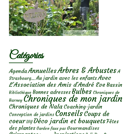
Catégories
Arbres & Arbustes
Annuelles
Agenda
A
Avec
Au jardin avec les enfants
Strasbourg...
L'Association des Amis d'André Eve
Bassin
Bulbes
Bonnes adresses
Chroniques de
Bibliothèque
Chroniques de mon jardin
Barney
Chroniques de Nala
Coaching-jardin
Conseils
Coups de
Conception de jardins
Déco jardin et bouquets
coeur
Fêtes
DIY
des plantes
Gourmandises
Garden faux pas