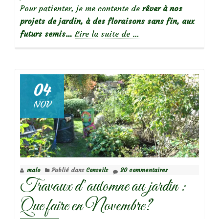
Pour patienter, je me contente de
rêver à nos
projets de jardin, à des floraisons sans fin, aux
à
futurs semis…
Lire la suite de
…
propos
deTravaux
du
mois:
04
En
NOV
janvier,
le
jardin
se
repose,
malo
Publié dans
Conseils
20 commentaires
pas
Travaux d’automne au jardin :
vous?
Que faire en Novembre?