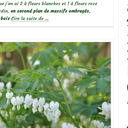
 j’en ai 2 à fleurs blanches et 1 à fleurs rose
rdin,
en second plan de massifs ombragés.
à
-bois
Lire la suite de
…
propos
de« J’ai
dicentra
dans
mon
jardin »