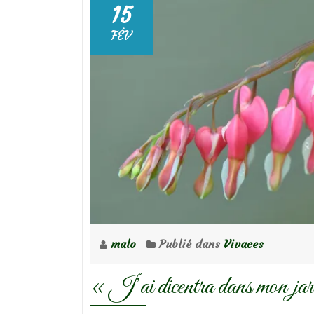
15
FÉV
malo
Publié dans
Vivaces
« J’ai dicentra dans mon ja