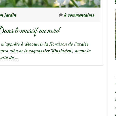
n jardin
8 commentaires
ans le massif au nord
e m’apprête à découvrir la floraison de l’azalée
entra alba et le cognassier ‘Kinshiden’, avant la
à
suite de
…
propos
deChroniques
de
mon
jardin
:
Dans
le