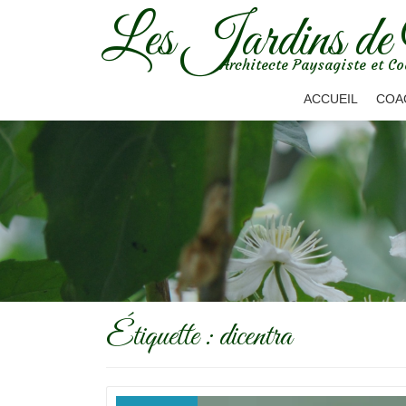
Les Jardins de
Aller
Architecte Paysagiste et Co
au
contenu
ACCUEIL
COA
Étiquette :
dicentra