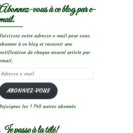
Abonnez-vous à ce blog par e-
mail.
Saisissez votre adresse e-mail pour vous
abonner à ce blog et recevoir une
notification de chaque nouvel article par
email.
Adresse
e-
mail
ABONNEZ-VOUS
Rejoignez les 1 740 autres abonnés
Je passe à la télé!