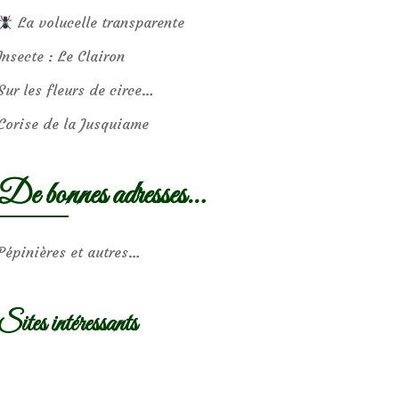
La volucelle transparente
Insecte : Le Clairon
Sur les fleurs de circe…
Corise de la Jusquiame
De bonnes adresses…
Pépinières et autres…
Sites intéressants