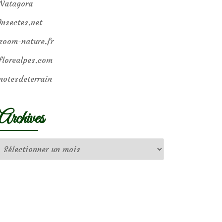
Natagora
Insectes.net
zoom-nature.fr
florealpes.com
notesdeterrain
Archives
Archives