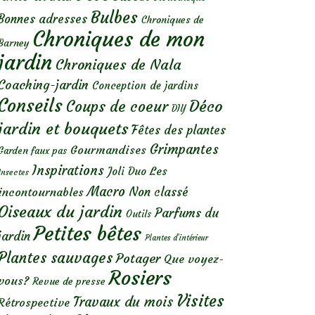
Bulbes
Bonnes adresses
Chroniques de
Chroniques de mon
Barney
jardin
Chroniques de Nala
Coaching-jardin
Conception de jardins
Conseils
Déco
Coups de coeur
DIY
jardin et bouquets
Fêtes des plantes
Grimpantes
Gourmandises
Garden faux pas
Inspirations
Les
Joli Duo
Insectes
Macro
Non classé
incontournables
Oiseaux du jardin
Parfums du
Outils
Petites bêtes
jardin
Plantes d’intérieur
Plantes sauvages
Potager
Que voyez-
Rosiers
vous?
Revue de presse
Visites
Travaux du mois
Rétrospective