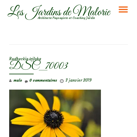
Les Jardins de Malorie
DÉ
Aller
Architecte Paysagiste et Coaching Jardin
au
LA
contenu
NA
NAVIGATION DE L’ARTICLE
Rudbeckia triloba
DSC_70003
3 janvier 2019
malo
0 commentaires