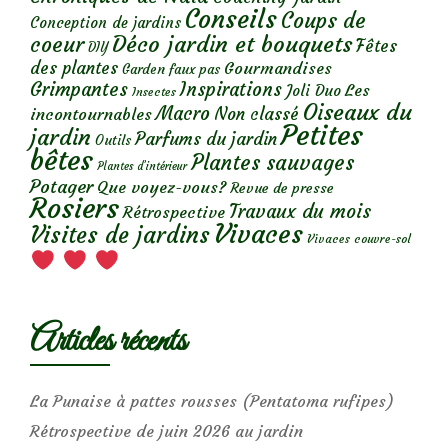
Conseils
Coups de
Conception de jardins
Déco jardin et bouquets
coeur
Fêtes
DIY
des plantes
Gourmandises
Garden faux pas
Grimpantes
Inspirations
Les
Joli Duo
Insectes
Oiseaux du
Macro
Non classé
incontournables
Petites
jardin
Parfums du jardin
Outils
bêtes
Plantes sauvages
Plantes d’intérieur
Potager
Que voyez-vous?
Revue de presse
Rosiers
Travaux du mois
Rétrospective
Vivaces
Visites de jardins
Vivaces couvre-sol
Articles récents
La Punaise à pattes rousses (Pentatoma rufipes)
Rétrospective de juin 2026 au jardin