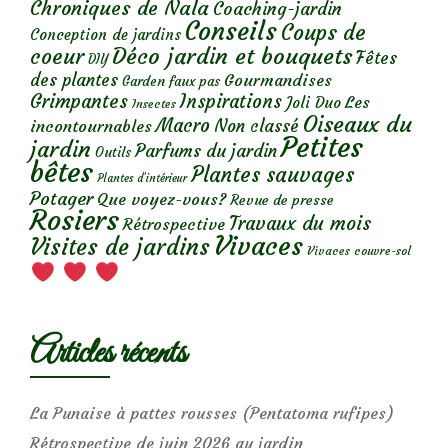
Chroniques de Nala
Coaching-jardin
Conseils
Coups de
Conception de jardins
Déco jardin et bouquets
coeur
Fêtes
DIY
des plantes
Gourmandises
Garden faux pas
Grimpantes
Inspirations
Les
Joli Duo
Insectes
Oiseaux du
Macro
Non classé
incontournables
Petites
jardin
Parfums du jardin
Outils
bêtes
Plantes sauvages
Plantes d’intérieur
Potager
Que voyez-vous?
Revue de presse
Rosiers
Travaux du mois
Rétrospective
Vivaces
Visites de jardins
Vivaces couvre-sol
Articles récents
La Punaise à pattes rousses (Pentatoma rufipes)
Rétrospective de juin 2026 au jardin