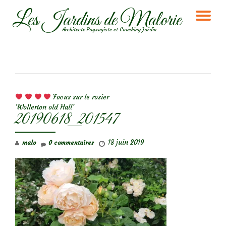
Les Jardins de Malorie
DÉ
Aller
Architecte Paysagiste et Coaching Jardin
au
LA
contenu
NA
NAVIGATION DE L’ARTICLE
Focus sur le rosier
‘Wollerton old Hall’
20190618_201547
18 juin 2019
malo
0 commentaires