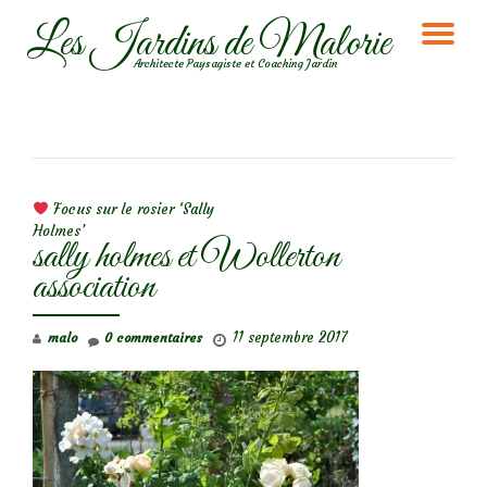
Les Jardins de Malorie
DÉ
Aller
Architecte Paysagiste et Coaching Jardin
au
LA
contenu
NA
NAVIGATION DE L’ARTICLE
Focus sur le rosier ‘Sally
Holmes’
sally holmes et Wollerton
association
11 septembre 2017
malo
0 commentaires