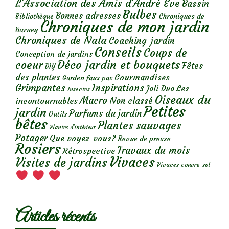
L'Association des Amis d'André Eve
Bassin
Bulbes
Bonnes adresses
Chroniques de
Bibliothèque
Chroniques de mon jardin
Barney
Chroniques de Nala
Coaching-jardin
Conseils
Coups de
Conception de jardins
Déco jardin et bouquets
coeur
Fêtes
DIY
des plantes
Gourmandises
Garden faux pas
Grimpantes
Inspirations
Les
Joli Duo
Insectes
Oiseaux du
Macro
Non classé
incontournables
Petites
jardin
Parfums du jardin
Outils
bêtes
Plantes sauvages
Plantes d’intérieur
Potager
Que voyez-vous?
Revue de presse
Rosiers
Travaux du mois
Rétrospective
Vivaces
Visites de jardins
Vivaces couvre-sol
Articles récents