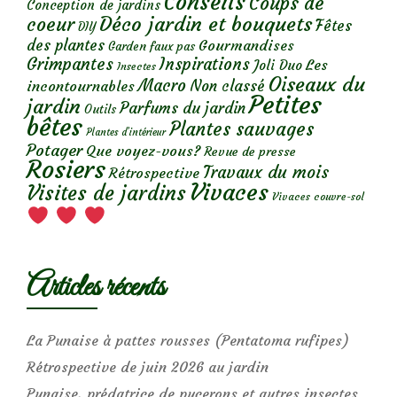
Conseils
Coups de
Conception de jardins
Déco jardin et bouquets
coeur
Fêtes
DIY
des plantes
Gourmandises
Garden faux pas
Grimpantes
Inspirations
Les
Joli Duo
Insectes
Oiseaux du
Macro
Non classé
incontournables
Petites
jardin
Parfums du jardin
Outils
bêtes
Plantes sauvages
Plantes d’intérieur
Potager
Que voyez-vous?
Revue de presse
Rosiers
Travaux du mois
Rétrospective
Vivaces
Visites de jardins
Vivaces couvre-sol
Articles récents
La Punaise à pattes rousses (Pentatoma rufipes)
Rétrospective de juin 2026 au jardin
Punaise, prédatrice de pucerons et autres insectes