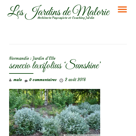
Les Jardins de Malorie
DÉ
Aller
Architecte Paysagiste et Coaching Jardin
au
LA
contenu
NA
NAVIGATION DE L’ARTICLE
Normandie : Jardin d’Elle
senecio laxifolius ‘Sunshine’
2 août 2018
malo
0 commentaires